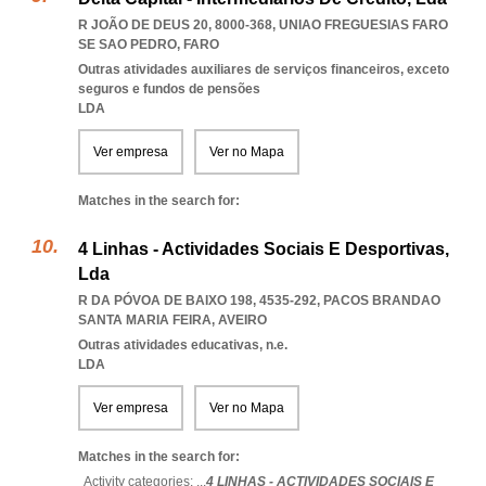
R JOÃO DE DEUS 20, 8000-368
,
UNIAO FREGUESIAS FARO
SE SAO PEDRO
,
FARO
Outras atividades auxiliares de serviços financeiros, exceto
seguros e fundos de pensões
LDA
Ver empresa
Ver no Mapa
Matches in the search for:
4 Linhas - Actividades Sociais E Desportivas,
Lda
R DA PÓVOA DE BAIXO 198, 4535-292
,
PACOS BRANDAO
SANTA MARIA FEIRA
,
AVEIRO
Outras atividades educativas, n.e.
LDA
Ver empresa
Ver no Mapa
Matches in the search for:
Activity categories: ...
4 LINHAS - ACTIVIDADES SOCIAIS E