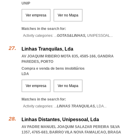
UNIP
Ver empresa
Ver no Mapa
Matches in the search for:
Activity categories: ...
GOTAS&LINHAS,
UNIPESSOAL
...
Linhas Tranquilas, Lda
AV JOAQUIM RIBEIRO MOTA 835, 4585-166
,
GANDRA
PAREDES
,
PORTO
Compra e venda de bens imobiliários
LDA
Ver empresa
Ver no Mapa
Matches in the search for:
Activity categories: ...
LINHAS TRANQUILAS,
LDA
...
Linhas Distantes, Unipessoal, Lda
AV PADRE MANUEL JOAQUIM SALAZAR PEREIRA SILVA
1357, 4765-683
,
BAIRRO VILA NOVA FAMALICAO
,
BRAGA