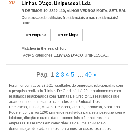
Linhas D'aço, Unipessoal, Lda
R DE TIMOR 10, 2860-110
,
ALHOS VEDROS MOITA
,
SETUBAL
Construção de edifícios (residenciais e não residenciais)
UNIP
Ver empresa
Ver no Mapa
Matches in the search for:
Activity categories: ...
LINHAS D'AÇO,
UNIPESSOAL
...
Pág.
1
2
3
4
5
...
40
»
Foram encontrados 28.921 resultados de empresas relacionadas com
a pesquisa realizada "Linhas De Credito". Há 29 departamentos com
resultados relacionados com "Linhas De Credito".Os resultados que
aparecem podem estar relacionados com Portugal, Design,
Decoracao, Lisboa, Moveis, Desporto, Credito, Formacao, Mobiliario.
Pode encontrar os 1200 primeiros resultados para esta pesquisa com o
telefone, direção e outros dados comerciais e financeiros das
empresas. Baseamos em coincidências de uma atividade ou
denominação de cada empresa para mostrar esses resultados.