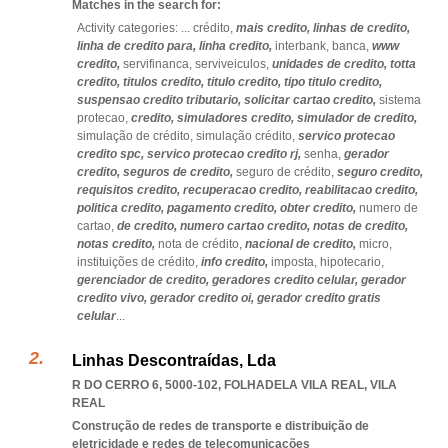
Matches in the search for:
Activity categories: ...
crédito,
mais credito,
linhas de credito,
linha de credito para,
linha credito,
interbank,
banca,
www
credito,
servifinanca,
serviveiculos,
unidades de credito,
totta
credito,
titulos credito,
titulo credito,
tipo titulo credito,
suspensao credito tributario,
solicitar cartao credito,
sistema
protecao,
credito,
simuladores credito,
simulador de credito,
simulação de crédito,
simulação crédito,
servico protecao
credito spc,
servico protecao credito rj,
senha,
gerador
credito,
seguros de credito,
seguro de crédito,
seguro credito,
requisitos credito,
recuperacao credito,
reabilitacao credito,
politica credito,
pagamento credito,
obter credito,
numero de
cartao,
de credito,
numero cartao credito,
notas de credito,
notas credito,
nota de crédito,
nacional de credito,
micro,
instituições de crédito,
info credito,
imposta,
hipotecario,
gerenciador de credito,
geradores credito celular,
gerador
credito vivo,
gerador credito oi,
gerador credito gratis
celular
...
Linhas Descontraídas, Lda
R DO CERRO 6, 5000-102
,
FOLHADELA VILA REAL
,
VILA
REAL
Construção de redes de transporte e distribuição de
eletricidade e redes de telecomunicações