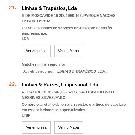
Linhas & Trapézios, Lda
R DE MOSCAVIDE 16 2D, 1990-162
,
PARQUE NACOES
LISBOA
,
LISBOA
Outras atividades de serviços de apoio prestados às
empresas, n.e.
LDA
Ver empresa
Ver no Mapa
Matches in the search for:
Activity categories: ...
LINHAS & TRAPÉZIOS,
LDA
...
Linhas & Raízes, Unipessoal, Lda
R JOÃO DE DEUS S/N, 8375-127
,
SAO BARTOLOMEU
MESSINES SILVES
,
FARO
Comércio a retalho de jornais, revistas e artigos de papelaria,
em estabelecimentos especializados
UNIP
Ver empresa
Ver no Mapa