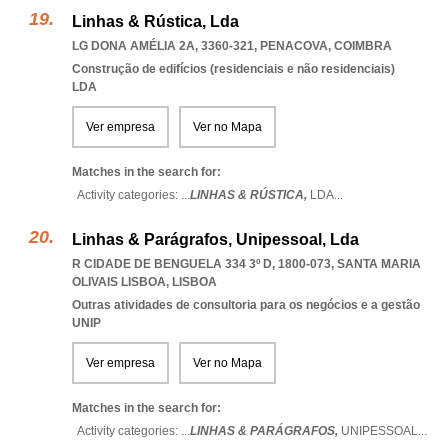
Linhas & Rústica, Lda
LG DONA AMÉLIA 2A, 3360-321
,
PENACOVA
,
COIMBRA
Construção de edifícios (residenciais e não residenciais)
LDA
Ver empresa
Ver no Mapa
Matches in the search for:
Activity categories: ...
LINHAS & RÚSTICA,
LDA
...
Linhas & Parágrafos, Unipessoal, Lda
R CIDADE DE BENGUELA 334 3º D, 1800-073
,
SANTA MARIA
OLIVAIS LISBOA
,
LISBOA
Outras atividades de consultoria para os negócios e a gestão
UNIP
Ver empresa
Ver no Mapa
Matches in the search for:
Activity categories: ...
LINHAS & PARÁGRAFOS,
UNIPESSOAL
...