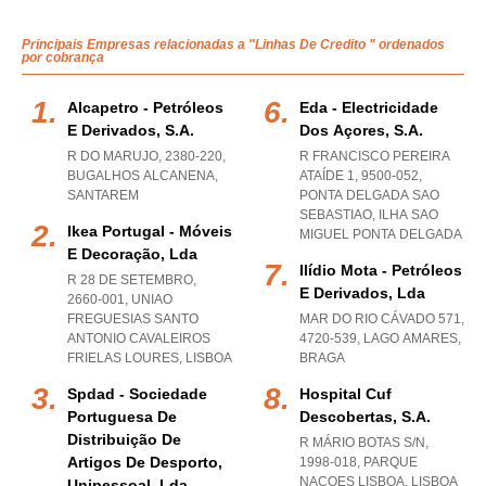
Principais Empresas relacionadas a "Linhas De Credito " ordenados
por cobrança
Alcapetro - Petróleos
Eda - Electricidade
E Derivados, S.a.
Dos Açores, S.a.
R DO MARUJO, 2380-220
,
R FRANCISCO PEREIRA
BUGALHOS ALCANENA
,
ATAÍDE 1, 9500-052
,
SANTAREM
PONTA DELGADA SAO
SEBASTIAO
,
ILHA SAO
Ikea Portugal - Móveis
MIGUEL PONTA DELGADA
E Decoração, Lda
Ilídio Mota - Petróleos
R 28 DE SETEMBRO,
E Derivados, Lda
2660-001
,
UNIAO
FREGUESIAS SANTO
MAR DO RIO CÁVADO 571,
ANTONIO CAVALEIROS
4720-539
,
LAGO AMARES
,
FRIELAS LOURES
,
LISBOA
BRAGA
Spdad - Sociedade
Hospital Cuf
Portuguesa De
Descobertas, S.a.
Distribuição De
R MÁRIO BOTAS S/N,
Artigos De Desporto,
1998-018
,
PARQUE
NACOES LISBOA
,
LISBOA
Unipessoal, Lda