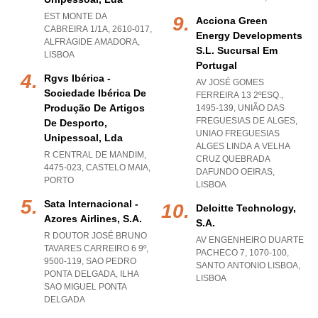
EST MONTE DA
Acciona Green
CABREIRA 1/1A, 2610-017
,
Energy Developments
ALFRAGIDE AMADORA
,
S.l. Sucursal Em
LISBOA
Portugal
Rgvs Ibérica -
AV JOSÉ GOMES
Sociedade Ibérica De
FERREIRA 13 2ºESQ.,
Produção De Artigos
1495-139, UNIÃO DAS
FREGUESIAS DE ALGES
,
De Desporto,
UNIAO FREGUESIAS
Unipessoal, Lda
ALGES LINDA A VELHA
R CENTRAL DE MANDIM,
CRUZ QUEBRADA
4475-023
,
CASTELO MAIA
,
DAFUNDO OEIRAS
,
PORTO
LISBOA
Sata Internacional -
Deloitte Technology,
Azores Airlines, S.a.
S.a.
R DOUTOR JOSÉ BRUNO
AV ENGENHEIRO DUARTE
TAVARES CARREIRO 6 9º,
PACHECO 7, 1070-100
,
9500-119
,
SAO PEDRO
SANTO ANTONIO LISBOA
,
PONTA DELGADA
,
ILHA
LISBOA
SAO MIGUEL PONTA
DELGADA