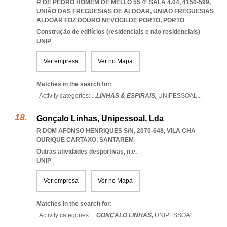
R DE PEDRO HOMEM DE MELLO 55 4º SALA 4.04, 4150-599,
UNIÃO DAS FREGUESIAS DE ALDOAR
,
UNIAO FREGUESIAS
ALDOAR FOZ DOURO NEVOGILDE PORTO
,
PORTO
Construção de edifícios (residenciais e não residenciais)
UNIP
Ver empresa
Ver no Mapa
Matches in the search for:
Activity categories: ...
LINHAS & ESPIRAIS,
UNIPESSOAL
...
Gonçalo Linhas, Unipessoal, Lda
R DOM AFONSO HENRIQUES S/N, 2070-648
,
VILA CHA
OURIQUE CARTAXO
,
SANTAREM
Outras atividades desportivas, n.e.
UNIP
Ver empresa
Ver no Mapa
Matches in the search for:
Activity categories: ...
GONÇALO LINHAS,
UNIPESSOAL
...