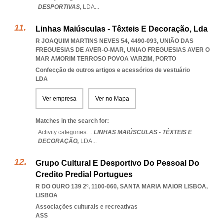
DESPORTIVAS,
LDA
...
Linhas Maiúsculas - Têxteis E Decoração, Lda
R JOAQUIM MARTINS NEVES 54, 4490-093, UNIÃO DAS
FREGUESIAS DE AVER-O-MAR
,
UNIAO FREGUESIAS AVER O
MAR AMORIM TERROSO POVOA VARZIM
,
PORTO
Confecção de outros artigos e acessórios de vestuário
LDA
Ver empresa
Ver no Mapa
Matches in the search for:
Activity categories: ...
LINHAS MAIÚSCULAS - TÊXTEIS E
DECORAÇÃO,
LDA
...
Grupo Cultural E Desportivo Do Pessoal Do
Credito Predial Portugues
R DO OURO 139 2º, 1100-060
,
SANTA MARIA MAIOR LISBOA
,
LISBOA
Associações culturais e recreativas
ASS