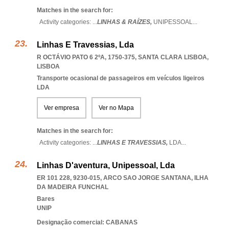
Matches in the search for:
Activity categories: ...
LINHAS & RAÍZES,
UNIPESSOAL
...
Linhas E Travessias, Lda
R OCTÁVIO PATO 6 2ºA, 1750-375
,
SANTA CLARA LISBOA
,
LISBOA
Transporte ocasional de passageiros em veículos ligeiros
LDA
Ver empresa
Ver no Mapa
Matches in the search for:
Activity categories: ...
LINHAS E TRAVESSIAS,
LDA
...
Linhas D'aventura, Unipessoal, Lda
ER 101 228, 9230-015
,
ARCO SAO JORGE SANTANA
,
ILHA
DA MADEIRA FUNCHAL
Bares
UNIP
Designação comercial: CABANAS