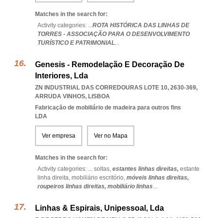
Matches in the search for:
Activity categories: ...
ROTA HISTÓRICA DAS LINHAS DE
TORRES - ASSOCIAÇÃO PARA O DESENVOLVIMENTO
TURÍSTICO E PATRIMONIAL
...
Genesis - Remodelação E Decoração De
Interiores, Lda
ZN INDUSTRIAL DAS CORREDOURAS LOTE 10, 2630-369
,
ARRUDA VINHOS
,
LISBOA
Fabricação de mobiliário de madeira para outros fins
LDA
Ver empresa
Ver no Mapa
Matches in the search for:
Activity categories: ...
soltas,
estantes linhas direitas,
estante
linha direita,
mobiliário escritório,
móveis linhas direitas,
roupeiros linhas direitas,
mobiliário linhas
...
Linhas & Espirais, Unipessoal, Lda