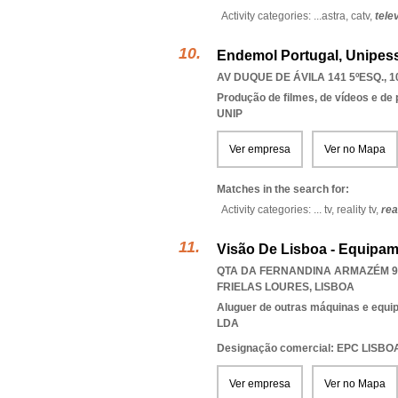
Activity categories: ...
astra,
catv,
tele
Endemol Portugal, Unipess
AV DUQUE DE ÁVILA 141 5ºESQ., 1
Produção de filmes, de vídeos e de
UNIP
Ver empresa
Ver no Mapa
Matches in the search for:
Activity categories: ...
tv,
reality tv,
rea
Visão De Lisboa - Equipam
QTA DA FERNANDINA ARMAZÉM 9,
FRIELAS LOURES
,
LISBOA
Aluguer de outras máquinas e equip
LDA
Designação comercial: EPC LISBO
Ver empresa
Ver no Mapa