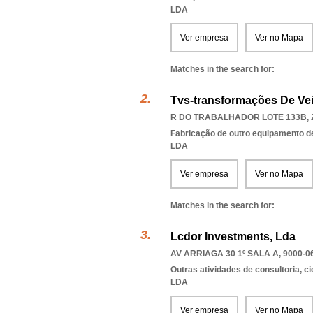
LDA
Ver empresa
Ver no Mapa
Matches in the search for:
Tvs-transformações De Vei
R DO TRABALHADOR LOTE 133B, 
Fabricação de outro equipamento de 
LDA
Ver empresa
Ver no Mapa
Matches in the search for:
Lcdor Investments, Lda
AV ARRIAGA 30 1º SALA A, 9000-0
Outras atividades de consultoria, cie
LDA
Ver empresa
Ver no Mapa