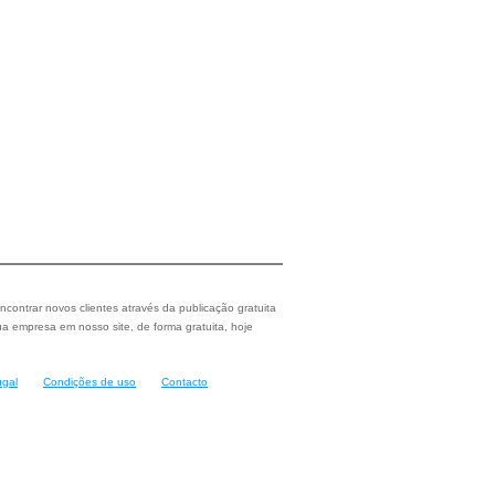
ncontrar novos clientes através da publicação gratuita
a empresa em nosso site, de forma gratuita, hoje
ugal
Condições de uso
Contacto