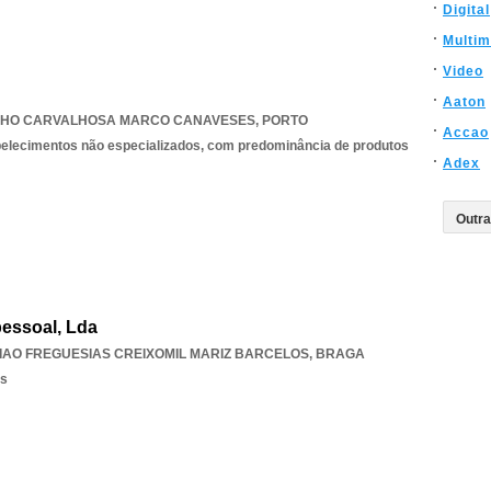
Digital
Multim
Video
Aaton
HO CARVALHOSA MARCO CANAVESES
,
PORTO
Accao
belecimentos não especializados, com predominância de produtos
Adex
pessoal, Lda
IAO FREGUESIAS CREIXOMIL MARIZ BARCELOS
,
BRAGA
os