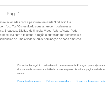
Pág.
1
s relacionadas com a pesquisa realizada "Lcd Tvs". Há 6
 com "Lcd Tvs".Os resultados que aparecem podem estar
ng, Broadcast, Digital, Multimedia, Video, Aaton, Accao. Pode
ta pesquisa com o telefone, direção e outros dados comerciais e
ncidências de uma atividade ou denominação de cada empresa
Empresite Portugal é o maior diretório de empresas de Portugal, que o ajuda a e
dos dados de contacto e atividade da sua empresa. Atualize a página web da su
mesmo.
Perguntas frequentes
Política de privacidade
O que é o Empresite Port