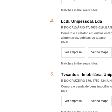
Matches in the search for:
Lcdi, Unipessoal, Lda
R DO CALVÁRIO 47, 4635-016
,
BAN
Comércio a retalho em outros esta
alimentares, bebidas ou tabaco
UNIP
Ver empresa
Ver no Mapa
Matches in the search for:
Tvsantos - Imobiliária, Uni
R DO CRUZEIRO 176, 4750-424
,
UN
Compra e venda de bens imobiliári
UNIP
Ver empresa
Ver no Mapa