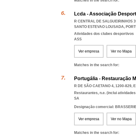
Matches in the search for:
Lcda - Associação Desport
R CENTRAL DE SALGUEIRINHOS 39
SANTO ESTEVAO LOUSADA
,
PORT
Atividades dos clubes desportivos
ASS
Ver empresa
Ver no Mapa
Matches in the search for:
Portugália - Restauração Mu
R DE SÃO CAETANO 4, 1200-829
,
E
Restaurantes, n.e. (inclui atividad
SA
Designação comercial: BRASSER
Ver empresa
Ver no Mapa
Matches in the search for: