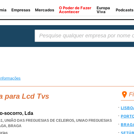
Pesquisar:
informações
F
a para Lcd Tvs
LISBO
to-socorro, Lda
PORT
41, UNIÃO DAS FREGUESIAS DE CELEIROS
,
UNIAO FREGUESIAS
BRAG
AGA
,
BRAGA
orias
SETÚ