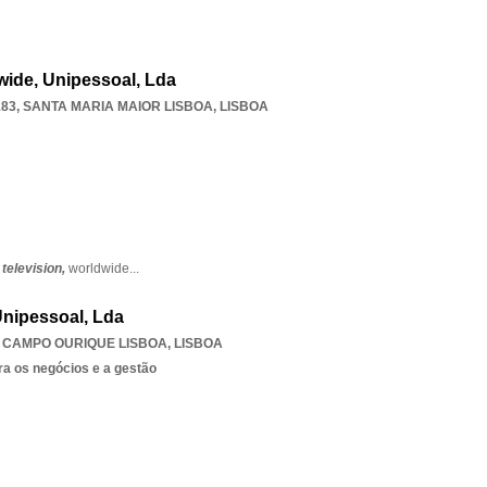
wide, Unipessoal, Lda
183
,
SANTA MARIA MAIOR LISBOA
,
LISBOA
,
television,
worldwide
...
nipessoal, Lda
,
CAMPO OURIQUE LISBOA
,
LISBOA
ra os negócios e a gestão