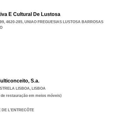
iva E Cultural De Lustosa
9, 4620-285
,
UNIAO FREGUESIAS LUSTOSA BARROSAS
O
lticonceito, S.a.
STRELA LISBOA
,
LISBOA
es de restauração em meios móveis)
IE DE L'ENTRECÔTE