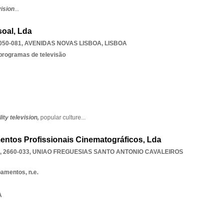
vision
...
oal, Lda
050-081
,
AVENIDAS NOVAS LISBOA
,
LISBOA
 programas de televisão
lity television,
popular culture
...
entos Profissionais Cinematográficos, Lda
 2660-033
,
UNIAO FREGUESIAS SANTO ANTONIO CAVALEIROS
amentos, n.e.
A