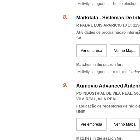
Activity categories: ...
home electroni
Markdata - Sistemas De Inf
R PADRE LUÍS APARÍCIO 10 1º, 115
Atividades de programação informá
SA
Ver empresa
Ver no Mapa
Matches in the search for:
Activity categories: ...
mmi,
mmf,
telev
Aumovio Advanced Antenn
PQ INDUSTRIAL DE VILA REAL, 50
VILA REAL
,
VILA REAL
Fabricação de receptores de rádio 
UNIP
Ver empresa
Ver no Mapa
Matches in the search for: