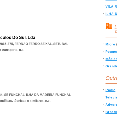
VILA 
ILHA 
D
F
culos Do Sul, Lda
2865-375
,
FERNAO FERRO SEIXAL
,
SETUBAL
Micro
transporte, n.e.
Peque
Média
Grand
Outr
Radio
64
,
SE FUNCHAL
,
ILHA DA MADEIRA FUNCHAL
Televi
ntíficas, técnicas e similares, n.e.
Advert
Broad