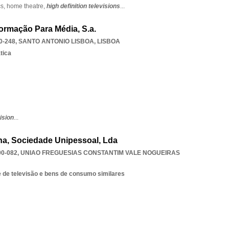
cs,
home theatre,
high definition televisions
...
ormação Para Média, S.a.
0-248
,
SANTO ANTONIO LISBOA
,
LISBOA
tica
ision
...
a, Sociedade Unipessoal, Lda
00-082
,
UNIAO FREGUESIAS CONSTANTIM VALE NOGUEIRAS
e de televisão e bens de consumo similares