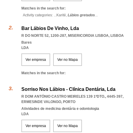
Matches in the search for:
Activity categories: ...
Karité,
Lábios gretados
...
Bar Lábios De Vinho, Lda
R DO NORTE 52, 1200-287
,
MISERICORDIA LISBOA
,
LISBOA
Bares
LDA
Ver empresa
Ver no Mapa
Matches in the search for:
Sorriso Nos Lábios - Clínica Dentária, Lda
R DOM ANTÓNIO CASTRO MEIRELES 139 1ºDTO., 4445-397
,
ERMESINDE VALONGO
,
PORTO
Atividades de medicina dentária e odontologia
LDA
Ver empresa
Ver no Mapa