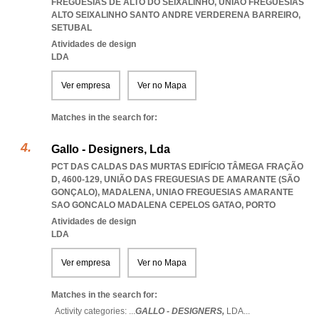
FREGUESIAS DE ALTO DO SEIXALINHO
,
UNIAO FREGUESIAS
ALTO SEIXALINHO SANTO ANDRE VERDERENA BARREIRO
,
SETUBAL
Atividades de design
LDA
Ver empresa
Ver no Mapa
Matches in the search for:
Gallo - Designers, Lda
PCT DAS CALDAS DAS MURTAS EDIFÍCIO TÂMEGA FRAÇÃO
D, 4600-129, UNIÃO DAS FREGUESIAS DE AMARANTE (SÃO
GONÇALO), MADALENA
,
UNIAO FREGUESIAS AMARANTE
SAO GONCALO MADALENA CEPELOS GATAO
,
PORTO
Atividades de design
LDA
Ver empresa
Ver no Mapa
Matches in the search for:
Activity categories: ...
GALLO - DESIGNERS,
LDA
...