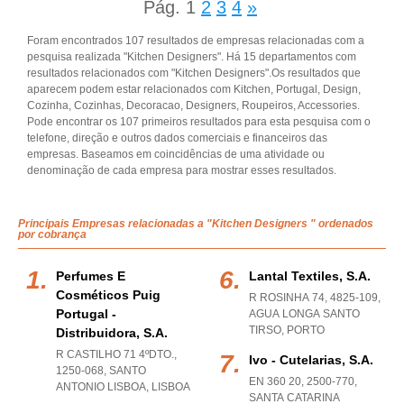
Pág.
1
2
3
4
»
Foram encontrados 107 resultados de empresas relacionadas com a
pesquisa realizada "Kitchen Designers". Há 15 departamentos com
resultados relacionados com "Kitchen Designers".Os resultados que
aparecem podem estar relacionados com Kitchen, Portugal, Design,
Cozinha, Cozinhas, Decoracao, Designers, Roupeiros, Accessories.
Pode encontrar os 107 primeiros resultados para esta pesquisa com o
telefone, direção e outros dados comerciais e financeiros das
empresas. Baseamos em coincidências de uma atividade ou
denominação de cada empresa para mostrar esses resultados.
Principais Empresas relacionadas a "Kitchen Designers " ordenados
por cobrança
Perfumes E
Lantal Textiles, S.a.
Cosméticos Puig
R ROSINHA 74, 4825-109
,
Portugal -
AGUA LONGA SANTO
TIRSO
,
PORTO
Distribuidora, S.a.
R CASTILHO 71 4ºDTO.,
Ivo - Cutelarias, S.a.
1250-068
,
SANTO
EN 360 20, 2500-770
,
ANTONIO LISBOA
,
LISBOA
SANTA CATARINA