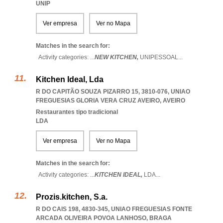
UNIP
Ver empresa
Ver no Mapa
Matches in the search for:
Activity categories: ...
NEW KITCHEN,
UNIPESSOAL
...
Kitchen Ideal, Lda
R DO CAPITÃO SOUZA PIZARRO 15, 3810-076
,
UNIAO
FREGUESIAS GLORIA VERA CRUZ AVEIRO
,
AVEIRO
Restaurantes tipo tradicional
LDA
Ver empresa
Ver no Mapa
Matches in the search for:
Activity categories: ...
KITCHEN IDEAL,
LDA
...
Prozis.kitchen, S.a.
R DO CAIS 198, 4830-345
,
UNIAO FREGUESIAS FONTE
ARCADA OLIVEIRA POVOA LANHOSO
,
BRAGA