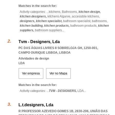
Matches in the search for:
Activity categories: ...
kitchens,
Bathrooms,
kitchen design,
kitchen designers,
kitchens Algarve,
accessible kitchens,
designers,
kitchen specialist,
bathroom specialist,
bathrooms,
kitchen building,
kitchen products,
bathroom products,
kitchen
suppliers,
bathroom suppliers
...
Tvm - Designers, Lda
PC DAS ÁGUAS LIVRES 8 SOBRELOJA GH, 1250-001
,
CAMPO OURIQUE LISBOA
,
LISBOA
Atividades de design
LDA
Ver empresa
Ver no Mapa
Matches in the search for:
Activity categories: ...
TVM - DESIGNERS,
LDA
...
L.t.designers, Lda
R PROFESSOR AZEVEDO GOMES 1B, 2830-206, UNIÃO DAS