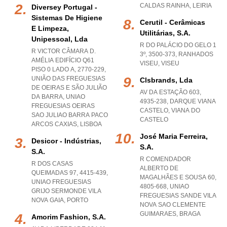
CALDAS RAINHA
,
LEIRIA
Diversey Portugal -
Sistemas De Higiene
Cerutil - Cerâmicas
E Limpeza,
Utilitárias, S.a.
Unipessoal, Lda
R DO PALÁCIO DO GELO 1
R VICTOR CÂMARA D.
3º, 3500-373
,
RANHADOS
AMÉLIA EDIFÍCIO Q61
VISEU
,
VISEU
PISO 0 LADO A, 2770-229,
UNIÃO DAS FREGUESIAS
Clsbrands, Lda
DE OEIRAS E SÃO JULIÃO
AV DA ESTAÇÃO 603,
DA BARRA
,
UNIAO
4935-238
,
DARQUE VIANA
FREGUESIAS OEIRAS
CASTELO
,
VIANA DO
SAO JULIAO BARRA PACO
CASTELO
ARCOS CAXIAS
,
LISBOA
José Maria Ferreira,
Desicor - Indústrias,
S.a.
S.a.
R COMENDADOR
R DOS CASAS
ALBERTO DE
QUEIMADAS 97, 4415-439
,
MAGALHÃES E SOUSA 60,
UNIAO FREGUESIAS
4805-668
,
UNIAO
GRIJO SERMONDE VILA
FREGUESIAS SANDE VILA
NOVA GAIA
,
PORTO
NOVA SAO CLEMENTE
GUIMARAES
,
BRAGA
Amorim Fashion, S.a.