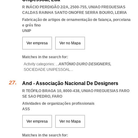
R INÁCIO PERDIGÃO 2/2A, 2500-755
,
UNIAO FREGUESIAS
CALDAS RAINHA SANTO ONOFRE SERRA BOURO
,
LEIRIA
Fabricação de artigos de ornamentação de faiança, porcelana
e grés fino
UNIP
Ver empresa
Ver no Mapa
Matches in the search for:
Activity categories: ...
ANTÓNIO DURO DESIGNERS,
SOCIEDADE UNIPESSOAL
...
And - Associação Nacional De Designers
R TEÓFILO BRAGA 10, 8000-438
,
UNIAO FREGUESIAS FARO
SE SAO PEDRO
,
FARO
Atividades de organizações profissionais
ASS
Ver empresa
Ver no Mapa
Matches in the search for: