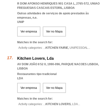
R DOM AFONSO HENRIQUES 901 CASA L, 2765-572
,
UNIAO
FREGUESIAS CASCAIS ESTORIL
,
LISBOA
Outras atividades de serviços de apoio prestados às
empresas, n.e.
UNIP
Ver empresa
Ver no Mapa
Matches in the search for:
Activity categories: ...
KITCHEN FAIRIE,
UNIPESSOAL
...
Kitchen Lovers, Lda
AV DOM JOÃO II 52 0, 1990-096
,
PARQUE NACOES LISBOA
,
LISBOA
Restaurantes tipo tradicional
LDA
Ver empresa
Ver no Mapa
Matches in the search for:
Activity categories: ...
KITCHEN LOVERS,
LDA
...