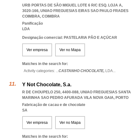
URB PORTAS DE SÃO MIGUEL LOTE 6 R/C ESQ. LOJA A,
3020-166
,
UNIAO FREGUESIAS EIRAS SAO PAULO FRADES
COIMBRA
,
COIMBRA
Panificação
LDA
Designação comercial: PASTELARIA PÃO E AÇÚCAR
Ver empresa
Ver no Mapa
Matches in the search for:
Activity categories: ...
CASTANHO CHOCOLATE,
LDA
...
Y Not Chocolate, S.a.
R DE CHOUPELO 250, 4400-088
,
UNIAO FREGUESIAS SANTA
MARINHA SAO PEDRO AFURADA VILA NOVA GAIA
,
PORTO
Fabricação de cacau e de chocolate
SA
Ver empresa
Ver no Mapa
Matches in the search for: