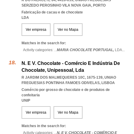
R DO PALACETE 84, 4410-039
,
UNIAO FREGUESIAS
SERZEDO PEROSINHO VILA NOVA GAIA
,
PORTO
Fabricação de cacau e de chocolate
LDA
Ver empresa
Ver no Mapa
Matches in the search for:
Activity categories: ...
MARIA CHOCOLATE PORTUGAL,
LDA
...
N. E V. Chocolate - Comércio E Indústria De
Chocolate, Unipessoal, Lda
R JARDIM DOS MALMEQUERES 10C, 1675-139
,
UNIAO
FREGUESIAS PONTINHA FAMOES ODIVELAS
,
LISBOA
Comércio por grosso de chocolate e de produtos de
confeitaria
UNIP
Ver empresa
Ver no Mapa
Matches in the search for:
Activity categories: ...
N. E V. CHOCOLATE - COMÉRCIO E