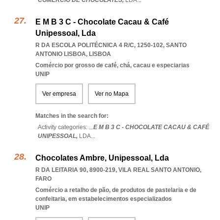
COMÉRCIO DE CHOCOLATES,
LDA
...
E M B 3 C - Chocolate Cacau & Café
Unipessoal, Lda
R DA ESCOLA POLITÉCNICA 4 R/C, 1250-102
,
SANTO
ANTONIO LISBOA
,
LISBOA
Comércio por grosso de café, chá, cacau e especiarias
UNIP
Ver empresa
Ver no Mapa
Matches in the search for:
Activity categories: ...
E M B 3 C - CHOCOLATE CACAU & CAFÉ
UNIPESSOAL,
LDA
...
Chocolates Ambre, Unipessoal, Lda
R DA LEITARIA 90, 8900-219
,
VILA REAL SANTO ANTONIO
,
FARO
Comércio a retalho de pão, de produtos de pastelaria e de
confeitaria, em estabelecimentos especializados
UNIP