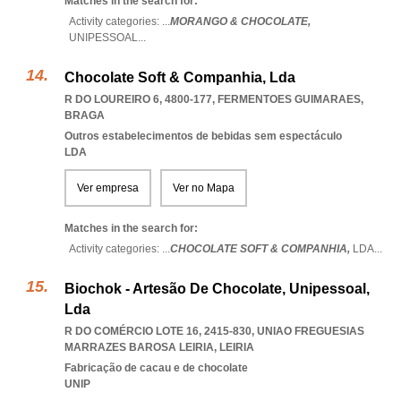
Matches in the search for:
Activity categories: ...
MORANGO & CHOCOLATE,
UNIPESSOAL
...
Chocolate Soft & Companhia, Lda
R DO LOUREIRO 6, 4800-177
,
FERMENTOES GUIMARAES
,
BRAGA
Outros estabelecimentos de bebidas sem espectáculo
LDA
Ver empresa
Ver no Mapa
Matches in the search for:
Activity categories: ...
CHOCOLATE SOFT & COMPANHIA,
LDA
...
Biochok - Artesão De Chocolate, Unipessoal,
Lda
R DO COMÉRCIO LOTE 16, 2415-830
,
UNIAO FREGUESIAS
MARRAZES BAROSA LEIRIA
,
LEIRIA
Fabricação de cacau e de chocolate
UNIP