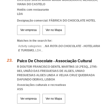
CASTELO SANTA MARIA MAIOR MONSERRATE MEADELA
,
VIANA DO CASTELO
Hotéis com restaurante
LDA
Designação comercial: FÁBRICA DO CHOCOLATE HOTEL
Ver empresa
Ver no Mapa
Matches in the search for:
Activity categories: ...
NA ROTA DO CHOCOLATE - HOTELARIA
E TURISMO,
LDA
...
Palco De Chocolate - Associação Cultural
R DOUTOR FRANCISCO GENTIL MARTINS 10 2ºESQ., 2795-
083, UNIÃO DAS FREGUESIAS DE ALGES
,
UNIAO
FREGUESIAS ALGES LINDA A VELHA CRUZ QUEBRADA
DAFUNDO OEIRAS
,
LISBOA
Associações culturais e recreativas
ASS
Ver empresa
Ver no Mapa