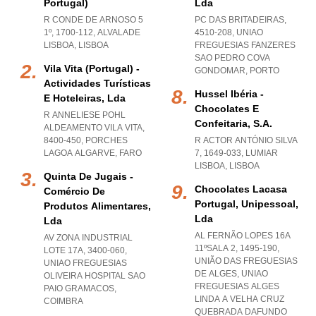
Portugal)
Lda
R CONDE DE ARNOSO 5
PC DAS BRITADEIRAS,
1º, 1700-112
,
ALVALADE
4510-208
,
UNIAO
LISBOA
,
LISBOA
FREGUESIAS FANZERES
SAO PEDRO COVA
Vila Vita (portugal) -
GONDOMAR
,
PORTO
Actividades Turísticas
Hussel Ibéria -
E Hoteleiras, Lda
Chocolates E
R ANNELIESE POHL
Confeitaria, S.a.
ALDEAMENTO VILA VITA,
8400-450
,
PORCHES
R ACTOR ANTÓNIO SILVA
LAGOA ALGARVE
,
FARO
7, 1649-033
,
LUMIAR
LISBOA
,
LISBOA
Quinta De Jugais -
Chocolates Lacasa
Comércio De
Portugal, Unipessoal,
Produtos Alimentares,
Lda
Lda
AL FERNÃO LOPES 16A
AV ZONA INDUSTRIAL
11ºSALA 2, 1495-190,
LOTE 17A, 3400-060
,
UNIÃO DAS FREGUESIAS
UNIAO FREGUESIAS
DE ALGES
,
UNIAO
OLIVEIRA HOSPITAL SAO
FREGUESIAS ALGES
PAIO GRAMACOS
,
LINDA A VELHA CRUZ
COIMBRA
QUEBRADA DAFUNDO