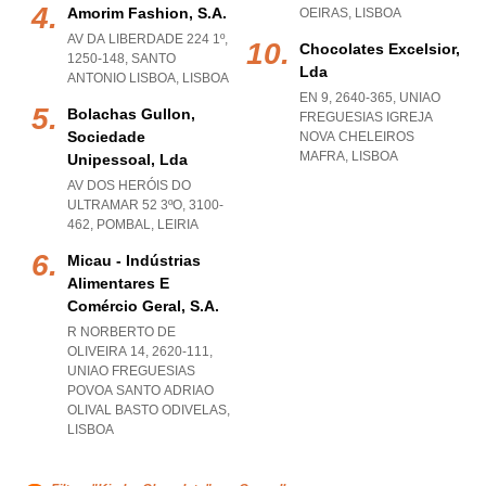
Amorim Fashion, S.a.
OEIRAS
,
LISBOA
AV DA LIBERDADE 224 1º,
Chocolates Excelsior,
1250-148
,
SANTO
Lda
ANTONIO LISBOA
,
LISBOA
EN 9, 2640-365
,
UNIAO
Bolachas Gullon,
FREGUESIAS IGREJA
Sociedade
NOVA CHELEIROS
MAFRA
,
LISBOA
Unipessoal, Lda
AV DOS HERÓIS DO
ULTRAMAR 52 3ºO, 3100-
462
,
POMBAL
,
LEIRIA
Micau - Indústrias
Alimentares E
Comércio Geral, S.a.
R NORBERTO DE
OLIVEIRA 14, 2620-111
,
UNIAO FREGUESIAS
POVOA SANTO ADRIAO
OLIVAL BASTO ODIVELAS
,
LISBOA