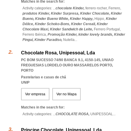
Matches in the search for:
Activity categories: ...
chocolate Kinder,
ferrero rocher,
Ferrero,
produtos Kinder,
Kinder Surpresa,
Kinder Chocolate,
Kinder
Bueno,
Kinder Bueno White,
Kinder Happy,
Hippo,
Kinder
Délice,
Kinder Schoko-Bons,
Kinder Cereali,
Kinder
Chocolate Maxi,
Kinder Sandwich de Leite,
Ferrero Portugal,
Ferrero Ibérica,
Promoção Kinder,
kinder lovely brands,
Kinder
Pinguí,
Kinder Paradiso,
Nutella
...
Chocolate Rosa, Unipessoal, Lda
PC BOM SUCESSO 74/90 BANCA 9.1, 4150-145
,
UNIAO
FREGUESIAS LORDELO OURO MASSARELOS PORTO
,
PORTO
Pastelarias e casas de chá
UNIP
Ver empresa
Ver no Mapa
Matches in the search for:
Activity categories: ...
CHOCOLATE ROSA,
UNIPESSOAL
...
Principe Chocolate, Unipessoal, Lda