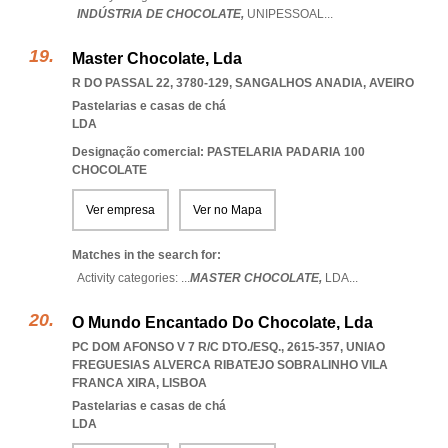
INDÚSTRIA DE CHOCOLATE,
UNIPESSOAL
...
Master Chocolate, Lda
R DO PASSAL 22, 3780-129
,
SANGALHOS ANADIA
,
AVEIRO
Pastelarias e casas de chá
LDA
Designação comercial: PASTELARIA PADARIA 100
CHOCOLATE
Ver empresa
Ver no Mapa
Matches in the search for:
Activity categories: ...
MASTER CHOCOLATE,
LDA
...
O Mundo Encantado Do Chocolate, Lda
PC DOM AFONSO V 7 R/C DTO./ESQ., 2615-357
,
UNIAO
FREGUESIAS ALVERCA RIBATEJO SOBRALINHO VILA
FRANCA XIRA
,
LISBOA
Pastelarias e casas de chá
LDA