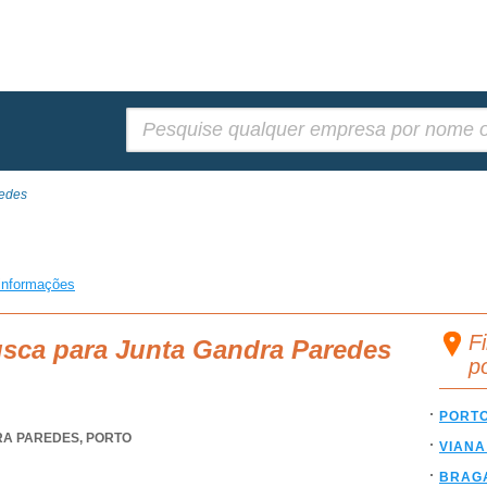
Pesquisar:
redes
s
informações
F
usca para Junta Gandra Paredes
p
PORT
A PAREDES
,
PORTO
VIANA
BRAG