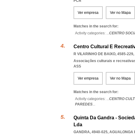
PCR
Ver empresa
Ver no Mapa
Matches in the search for:
Activity categories: ...
CENTRO SOCI
Centro Cultural E Recreati
R VILARINHO DE BAIXO, 4585-229
,
Associações culturais e recreativa
ASS
Ver empresa
Ver no Mapa
Matches in the search for:
Activity categories: ...
CENTRO CULTU
PAREDES
...
Quinta Da Gandra - Socied
Lda
GANDRA, 4940-025
,
AGUALONGA 