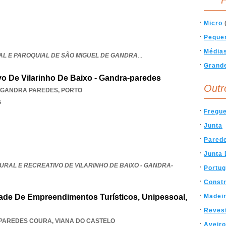
F
Micro
Peque
Média
AL E PAROQUIAL DE SÃO MIGUEL DE GANDRA
...
Grand
vo De Vilarinho De Baixo - Gandra-paredes
Outr
GANDRA PAREDES
,
PORTO
s
Fregue
Junta
Pared
Junta 
RAL E RECREATIVO DE VILARINHO DE BAIXO - GANDRA-
Portug
Const
ade De Empreendimentos Turísticos, Unipessoal,
Madei
Reves
PAREDES COURA
,
VIANA DO CASTELO
Aveiro