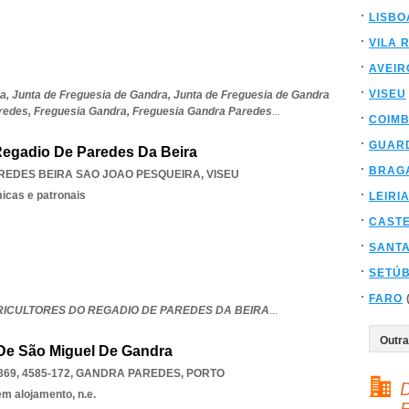
LISBO
VILA 
AVEIR
VISEU
a,
Junta de Freguesia de Gandra,
Junta de Freguesia de Gandra
redes,
Freguesia Gandra,
Freguesia Gandra Paredes
...
COIM
GUAR
Regadio De Paredes Da Beira
BRAG
REDES BEIRA SAO JOAO PESQUEIRA
,
VISEU
icas e patronais
LEIRI
CAST
SANT
SETÚ
FARO
RICULTORES DO REGADIO DE PAREDES DA BEIRA
...
 De São Miguel De Gandra
69, 4585-172
,
GANDRA PAREDES
,
PORTO
D
em alojamento, n.e.