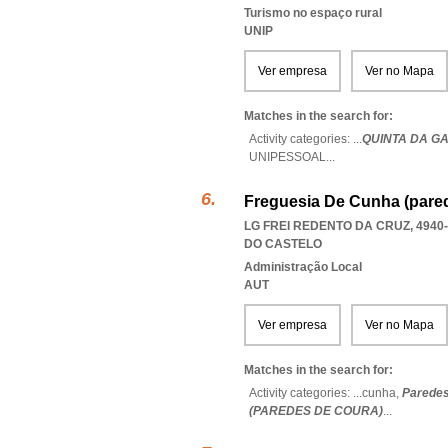
Turismo no espaço rural
UNIP
Ver empresa
Ver no Mapa
Matches in the search for:
Activity categories: ...
QUINTA DA G
UNIPESSOAL
...
Freguesia De Cunha (pare
LG FREI REDENTO DA CRUZ, 4940
DO CASTELO
Administração Local
AUT
Ver empresa
Ver no Mapa
Matches in the search for:
Activity categories: ...
cunha,
Paredes
(PAREDES DE COURA)
...