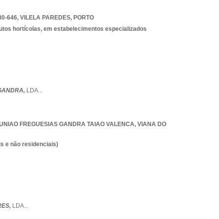
80-646
,
VILELA PAREDES
,
PORTO
dutos hortícolas, em estabelecimentos especializados
GANDRA,
LDA
...
UNIAO FREGUESIAS GANDRA TAIAO VALENCA
,
VIANA DO
s e não residenciais)
RES,
LDA
...