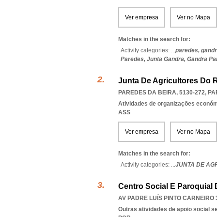
Ver empresa
Ver no Mapa
Matches in the search for:
Activity categories: ...
paredes,
gandr
Paredes,
Junta Gandra,
Gandra Pa
Junta De Agricultores Do 
PAREDES DA BEIRA, 5130-272
,
PA
Atividades de organizações económ
ASS
Ver empresa
Ver no Mapa
Matches in the search for:
Activity categories: ...
JUNTA DE AG
Centro Social E Paroquial
AV PADRE LUÍS PINTO CARNEIRO 3
Outras atividades de apoio social s