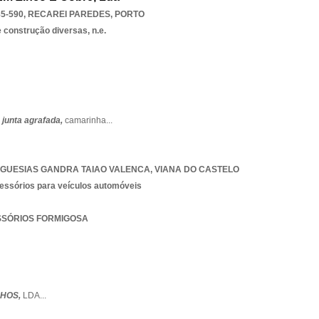
5-590
,
RECAREI PAREDES
,
PORTO
 construção diversas, n.e.
,
junta agrafada,
camarinha
...
EGUESIAS GANDRA TAIAO VALENCA
,
VIANA DO CASTELO
essórios para veículos automóveis
ESSÓRIOS FORMIGOSA
LHOS,
LDA
...