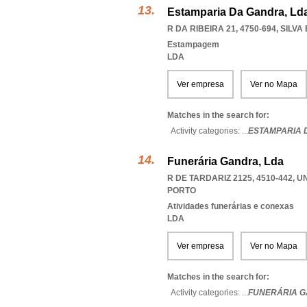
Estamparia Da Gandra, Ld
R DA RIBEIRA 21, 4750-694
,
SILVA
Estampagem
LDA
Ver empresa
Ver no Mapa
Matches in the search for:
Activity categories: ...
ESTAMPARIA 
Funerária Gandra, Lda
R DE TARDARIZ 2125, 4510-442
,
U
PORTO
Atividades funerárias e conexas
LDA
Ver empresa
Ver no Mapa
Matches in the search for:
Activity categories: ...
FUNERÁRIA 