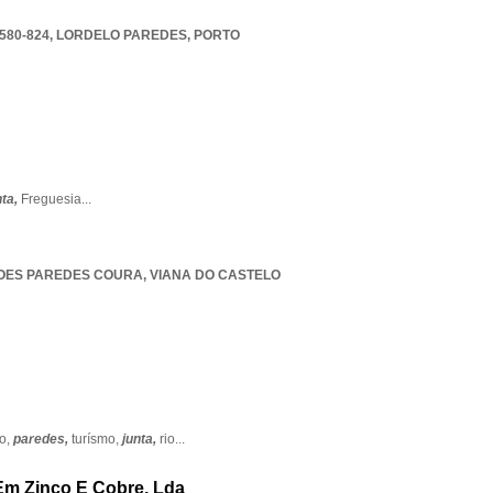
580-824
,
LORDELO PAREDES
,
PORTO
nta,
Freguesia
...
OES PAREDES COURA
,
VIANA DO CASTELO
o,
paredes,
turísmo,
junta,
rio
...
Em Zinco E Cobre, Lda