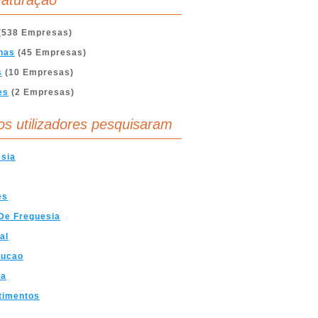
aturação
(538 Empresas)
nas
(45 Empresas)
s
(10 Empresas)
es
(2 Empresas)
os utilizadores pesquisaram
sia
es
De Freguesia
al
rucao
ra
timentos