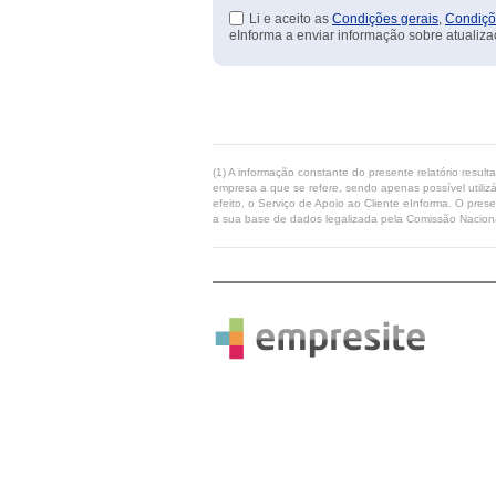
Li e aceito as
Condições gerais
,
Condiçõ
eInforma a enviar informação sobre atualiza
(1) A informação constante do presente relatório resul
empresa a que se refere, sendo apenas possível utilizá
efeito, o Serviço de Apoio ao Cliente eInforma. O pres
a sua base de dados legalizada pela Comissão Naciona