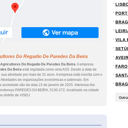
LISB
PORT
BRA
LEIRI
VILA
SETÚ
cultores Do Regadio De Paredes Da Beira
AVEI
 Agricultores Do Regadio De Paredes Da Beira
. A empresa
FARO
edes Da Beira
está registada como uma ASS. Desde a data de
sua atividade por mais de 31 anos. A empresa está inscrita com o
SANT
a Atividades de organizações económicas e patronais. Em
BRA
a sociedade são da data 23 de janeiro de 2025. Interessa-lhe
o endereço PAREDES DA BEIRA, 5130-272, localizado na cidade
distrito de VISEU.
eInforma