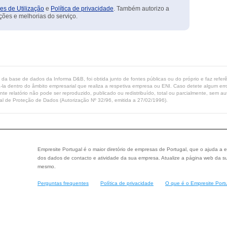
es de Utilização
e
Política de privacidade
. Também autorizo a
ções e melhorias do serviço.
ta da base de dados da Informa D&B, foi obtida junto de fontes públicas ou do próprio e faz refe
-la dentro do âmbito empresarial que realiza a respetiva empresa ou ENI. Caso detete algum erro 
ente relatório não pode ser reproduzido, publicado ou redistribuído, total ou parcialmente, sem
l de Proteção de Dados (Autorização Nº 32/96, emitida a 27/02/1996).
Empresite Portugal é o maior diretório de empresas de Portugal, que o ajuda a e
dos dados de contacto e atividade da sua empresa. Atualize a página web da su
mesmo.
Perguntas frequentes
Política de privacidade
O que é o Empresite Port