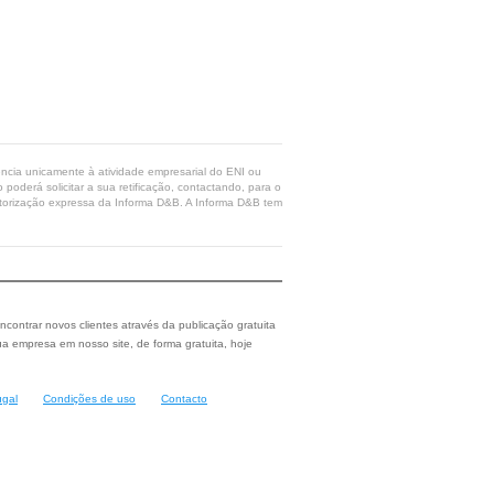
rência unicamente à atividade empresarial do ENI ou
poderá solicitar a sua retificação, contactando, para o
 autorização expressa da Informa D&B. A Informa D&B tem
ncontrar novos clientes através da publicação gratuita
a empresa em nosso site, de forma gratuita, hoje
ugal
Condições de uso
Contacto