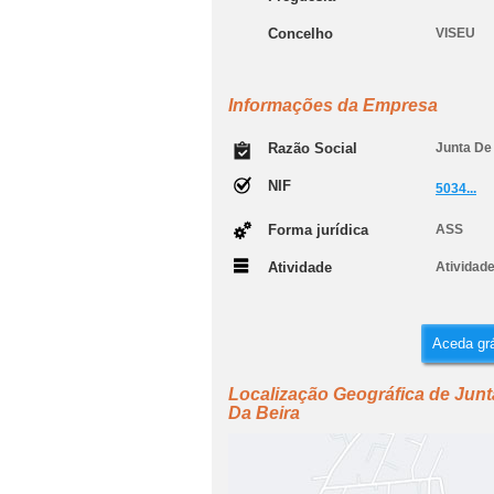
Concelho
VISEU
Informações da Empresa
Razão Social
Junta De
NIF
5034...
Forma jurídica
ASS
Atividade
Atividad
Aceda grá
Localização Geográfica de Jun
Da Beira