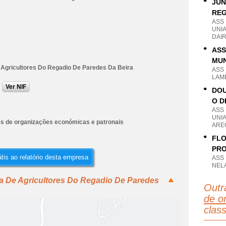
JUN
REG
ASS
UNI
DAIR
ASS
MUN
 Agricultores Do Regadio De Paredes Da Beira
ASS
LAM
Ver NIF
DOU
O D
ASS
UNI
es de organizações económicas e patronais
ARE
FLO
PRO
tis ao relatório desta empresa
ASS
NELA
ta De Agricultores Do Regadio De Paredes
Outr
de o
clas