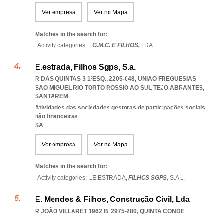
Ver empresa
Ver no Mapa
Matches in the search for:
Activity categories: ...
G.M.C. E FILHOS,
LDA
...
E.estrada, Filhos Sgps, S.a.
R DAS QUINTAS 3 1ºESQ., 2205-048
,
UNIAO FREGUESIAS
SAO MIGUEL RIO TORTO ROSSIO AO SUL TEJO ABRANTES
,
SANTAREM
Atividades das sociedades gestoras de participações sociais
não financeiras
SA
Ver empresa
Ver no Mapa
Matches in the search for:
Activity categories: ...
E.ESTRADA,
FILHOS SGPS,
S.A.
...
E. Mendes & Filhos, Construção Civil, Lda
R JOÃO VILLARET 1962 B, 2975-280
,
QUINTA CONDE