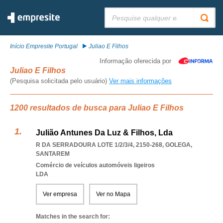
Pesquisar:
Início Empresite Portugal
Juliao E Filhos
Informação oferecida por
Juliao E Filhos
(Pesquisa solicitada pelo usuário)
Ver mais informações
1200 resultados de busca para Juliao E Filhos
Julião Antunes Da Luz & Filhos, Lda
R DA SERRADOURA LOTE 1/2/3/4, 2150-268
,
GOLEGA
,
SANTAREM
Comércio de veículos automóveis ligeiros
LDA
Ver empresa
Ver no Mapa
Matches in the search for: