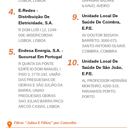
LISBOA
,
LISBOA
GAFANHA NAZARE
ILHAVO
,
AVEIRO
E-Redes -
Unidade Local De
Distribuição De
Saúde De Coimbra,
Eletricidade, S.a.
E.p.e.
R DOM LUÍS I 12, 1249-
008
,
MISERICORDIA
AV DOUTOR BISSAYA
LISBOA
,
LISBOA
BARRETO, 3000-075
,
SANTO ANTONIO OLIVAIS
Endesa Energia, S.a. -
COIMBRA
,
COIMBRA
Sucursal Em Portugal
Unidade Local De
R QUINTA DA FONTE
Saúde De São João,
EDIFÍCIO DOM MANUEL I
E.p.e.
PISO 3, 2770-192, UNIÃO
DAS FREGUESIAS DE
AL PROFESSOR HERNÂNI
OEIRAS E SÃO JULIÃO DA
MONTEIRO, 4200-319
,
BARRA
,
UNIAO
PARANHOS PORTO
,
FREGUESIAS OEIRAS
PORTO
SAO JULIAO BARRA PACO
ARCOS CAXIAS
,
LISBOA
Filtrar "Juliao E Filhos" por Concelho