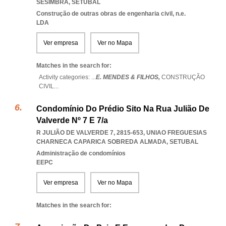
SESIMBRA
,
SETUBAL
Construção de outras obras de engenharia civil, n.e.
LDA
Ver empresa
Ver no Mapa
Matches in the search for:
Activity categories: ...
E. MENDES & FILHOS,
CONSTRUÇÃO
CIVIL
...
Condomínio Do Prédio Sito Na Rua Julião De
Valverde Nº 7 E 7/a
R JULIÃO DE VALVERDE 7, 2815-653
,
UNIAO FREGUESIAS
CHARNECA CAPARICA SOBREDA ALMADA
,
SETUBAL
Administração de condomínios
EEPC
Ver empresa
Ver no Mapa
Matches in the search for: