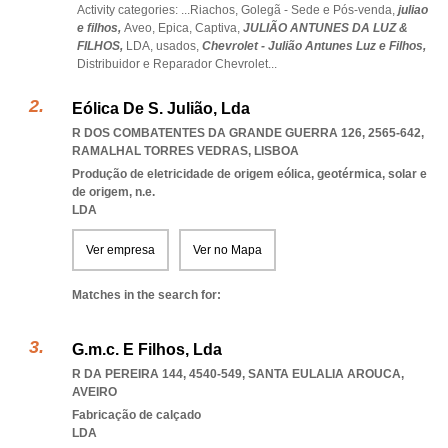
Activity categories: ...
Riachos,
Golegã - Sede e Pós-venda,
juliao
e filhos,
Aveo,
Epica,
Captiva,
JULIÃO ANTUNES DA LUZ &
FILHOS,
LDA,
usados,
Chevrolet - Julião Antunes Luz e Filhos,
Distribuidor e Reparador Chevrolet
...
Eólica De S. Julião, Lda
R DOS COMBATENTES DA GRANDE GUERRA 126, 2565-642
,
RAMALHAL TORRES VEDRAS
,
LISBOA
Produção de eletricidade de origem eólica, geotérmica, solar e
de origem, n.e.
LDA
Ver empresa
Ver no Mapa
Matches in the search for:
G.m.c. E Filhos, Lda
R DA PEREIRA 144, 4540-549
,
SANTA EULALIA AROUCA
,
AVEIRO
Fabricação de calçado
LDA