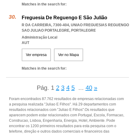
Matches in the search for:
Freguesia De Reguengo E São Julião
R DA CARREIRA, 7300-404
,
UNIAO FREGUESIAS REGUENGO
SAO JULIAO PORTALEGRE
,
PORTALEGRE
Administração Local
AUT
Ver empresa
Ver no Mapa
Matches in the search for:
Pág.
1
2
3
4
5
...
40
»
Foram encontrados 87.762 resultados de empresas relacionadas com
a pesquisa realizada "Juliao E Filhos". Há 29 departamentos com
resultados relacionados com "Juliao E Filhos".Os resultados que
aparecem podem estar relacionados com Portugal, Escola, Formacao,
Construcao, Lisboa, Engenharia, Energia, Hotel, Ambiente. Pode
encontrar os 1200 primeiros resultados para esta pesquisa com o
telefone, direção e outros dados comerciais e financeiros das