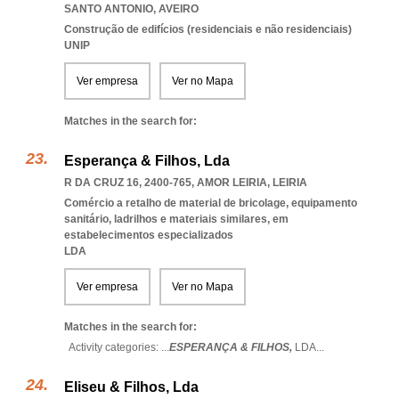
SANTO ANTONIO
,
AVEIRO
Construção de edifícios (residenciais e não residenciais)
UNIP
Ver empresa
Ver no Mapa
Matches in the search for:
Esperança & Filhos, Lda
R DA CRUZ 16, 2400-765
,
AMOR LEIRIA
,
LEIRIA
Comércio a retalho de material de bricolage, equipamento
sanitário, ladrilhos e materiais similares, em
estabelecimentos especializados
LDA
Ver empresa
Ver no Mapa
Matches in the search for:
Activity categories: ...
ESPERANÇA & FILHOS,
LDA
...
Eliseu & Filhos, Lda