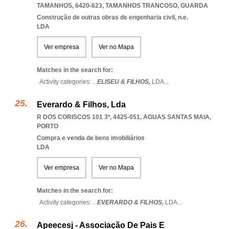
TAMANHOS, 6420-623
,
TAMANHOS TRANCOSO
,
GUARDA
Construção de outras obras de engenharia civil, n.e.
LDA
Ver empresa
Ver no Mapa
Matches in the search for:
Activity categories: ...
ELISEU & FILHOS,
LDA
...
Everardo & Filhos, Lda
R DOS CORISCOS 101 3º, 4425-051
,
AGUAS SANTAS MAIA
,
PORTO
Compra e venda de bens imobiliários
LDA
Ver empresa
Ver no Mapa
Matches in the search for:
Activity categories: ...
EVERARDO & FILHOS,
LDA
...
Apeecesj - Associação De Pais E