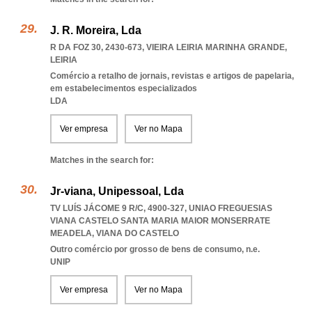
J. R. Moreira, Lda
R DA FOZ 30, 2430-673
,
VIEIRA LEIRIA MARINHA GRANDE
,
LEIRIA
Comércio a retalho de jornais, revistas e artigos de papelaria,
em estabelecimentos especializados
LDA
Ver empresa
Ver no Mapa
Matches in the search for:
Jr-viana, Unipessoal, Lda
TV LUÍS JÁCOME 9 R/C, 4900-327
,
UNIAO FREGUESIAS
VIANA CASTELO SANTA MARIA MAIOR MONSERRATE
MEADELA
,
VIANA DO CASTELO
Outro comércio por grosso de bens de consumo, n.e.
UNIP
Ver empresa
Ver no Mapa