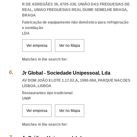
R DE ADREGÃES 36, 4705-336, UNIÃO DAS FREGUESIAS DE
REAL
,
UNIAO FREGUESIAS REAL DUME SEMELHE BRAGA
,
BRAGA
Fabricação de equipamento não doméstico para refrigeração
e ventilação
LDA
Ver empresa
Ver no Mapa
Matches in the search for:
Jr Global - Sociedade Unipessoal, Lda
AV DOM JOÃO II LOTE 1.17.02.A, 1990-084
,
PARQUE NACOES
LISBOA
,
LISBOA
Restaurantes tipo tradicional
UNIP
Ver empresa
Ver no Mapa
Matches in the search for: