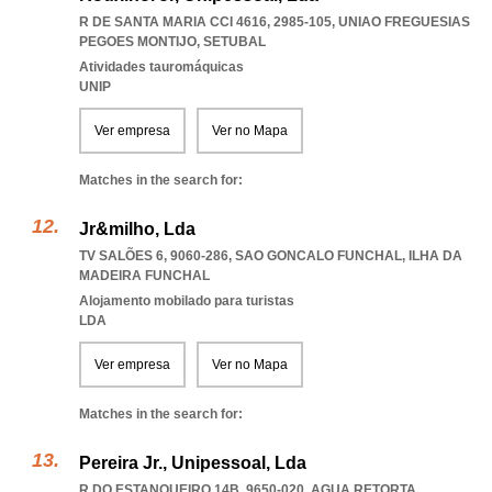
R DE SANTA MARIA CCI 4616, 2985-105
,
UNIAO FREGUESIAS
PEGOES MONTIJO
,
SETUBAL
Atividades tauromáquicas
UNIP
Ver empresa
Ver no Mapa
Matches in the search for:
Jr&milho, Lda
TV SALÕES 6, 9060-286
,
SAO GONCALO FUNCHAL
,
ILHA DA
MADEIRA FUNCHAL
Alojamento mobilado para turistas
LDA
Ver empresa
Ver no Mapa
Matches in the search for:
Pereira Jr., Unipessoal, Lda
R DO ESTANQUEIRO 14B, 9650-020
,
AGUA RETORTA