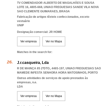
TV COMENDADOR ALBERTO DE MAGALHÃES E SOUSA
LOTE 16, 4805-668
,
UNIAO FREGUESIAS SANDE VILA NOVA
SAO CLEMENTE GUIMARAES
,
BRAGA
Fabricação de artigos têxteis confeccionados, exceto
vestuário
UNIP
Designação comercial: JR HOME
Ver empresa
Ver no Mapa
Matches in the search for:
J.r.casqueira, Lda
R DE MAINÇA 85 2ºDTO., 4465-197
,
UNIAO FREGUESIAS SAO
MAMEDE INFESTA SENHORA HORA MATOSINHOS
,
PORTO
Outras atividades de serviços de apoio prestados às
empresas, n.e.
LDA
Ver empresa
Ver no Mapa