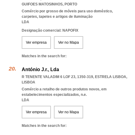
GUIFOES MATOSINHOS
,
PORTO
Comércio por grosso de móveis para uso doméstico,
carpetes, tapetes e artigos de iluminação
LDA
Designação comercial: NAPOFIX
Ver empresa
Ver no Mapa
Matches in the search for:
António J.r., Lda
R TENENTE VALADIM 6 LOF 23, 1350-319
,
ESTRELA LISBOA
,
LISBOA
Comércio a retalho de outros produtos novos, em
estabelecimentos especializados, n.e.
LDA
Ver empresa
Ver no Mapa
Matches in the search for: