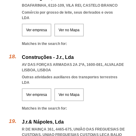
BOAFARINHA, 6110-109
,
VILA REI
,
CASTELO BRANCO
Comércio por grosso de leite, seus derivados e ovos
LDA
Ver empresa
Ver no Mapa
Matches in the search for:
Construções - J.r., Lda
AV DAS FORÇAS ARMADAS 2A 2ºA, 1600-081
,
ALVALADE
LISBOA
,
LISBOA
Outras atividades auxiliares dos transportes terrestres
LDA
Ver empresa
Ver no Mapa
Matches in the search for:
J.r.& Nápoles, Lda
R DE MAINÇA 361, 4465-675, UNIÃO DAS FREGUESIAS DE
CUSTOIAS
,
UNIAO FREGUESIAS CUSTOIAS LECA BALIO