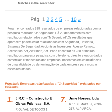
Matches in the search for:
Pág.
1
2
3
4
5
...
10
»
Foram encontrados 288 resultados de empresas relacionadas com a
pesquisa realizada "Jr Seguridad". Há 20 departamentos com
resultados relacionados com "Jr Seguridad".Os resultados que
aparecem podem estar relacionados com Seguridad, Hotelaria,
Sistemas De Seguridad, Accionistas Inversores, Acesso Remoto,
Acessorios, Act, Act Smart, Acti. Pode encontrar os 288 primeiros
resultados para esta pesquisa com o telefone, direção e outros dados
comerciais e financeiros das empresas. Baseamos em coincidências
de uma atividade ou denominação de cada empresa para mostrar
esses resultados.
Principais Empresas relacionadas a "Jr Seguridad " ordenados por
cobrança
J.r.c. - Construção E
Jrme Horses, Lda
Obras Públicas, S.a.
R 1º DE MAIO 57, 2090-
217
,
ALPIARCA
,
R OLIVAL DE TODOS 1,