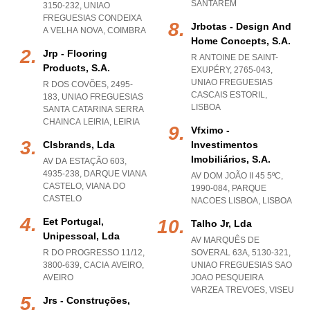
SANTAREM
3150-232
,
UNIAO
FREGUESIAS CONDEIXA
Jrbotas - Design And
A VELHA NOVA
,
COIMBRA
Home Concepts, S.a.
Jrp - Flooring
R ANTOINE DE SAINT-
Products, S.a.
EXUPÉRY, 2765-043
,
UNIAO FREGUESIAS
R DOS COVÕES, 2495-
CASCAIS ESTORIL
,
183
,
UNIAO FREGUESIAS
LISBOA
SANTA CATARINA SERRA
CHAINCA LEIRIA
,
LEIRIA
Vfximo -
Clsbrands, Lda
Investimentos
Imobiliários, S.a.
AV DA ESTAÇÃO 603,
4935-238
,
DARQUE VIANA
AV DOM JOÃO II 45 5ºC,
CASTELO
,
VIANA DO
1990-084
,
PARQUE
CASTELO
NACOES LISBOA
,
LISBOA
Eet Portugal,
Talho Jr, Lda
Unipessoal, Lda
AV MARQUÊS DE
R DO PROGRESSO 11/12,
SOVERAL 63A, 5130-321
,
3800-639
,
CACIA AVEIRO
,
UNIAO FREGUESIAS SAO
AVEIRO
JOAO PESQUEIRA
VARZEA TREVOES
,
VISEU
Jrs - Construções,