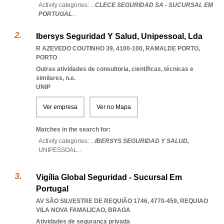
Activity categories: ...
CLECE SEGURIDAD SA - SUCURSAL EM
PORTUGAL
...
Ibersys Seguridad Y Salud, Unipessoal, Lda
R AZEVEDO COUTINHO 39, 4100-100
,
RAMALDE PORTO
,
PORTO
Outras atividades de consultoria, científicas, técnicas e
similares, n.e.
UNIP
Ver empresa
Ver no Mapa
Matches in the search for:
Activity categories: ...
IBERSYS SEGURIDAD Y SALUD,
UNIPESSOAL
...
Vigília Global Seguridad - Sucursal Em
Portugal
AV SÃO SILVESTRE DE REQUIÃO 1746, 4770-459
,
REQUIAO
VILA NOVA FAMALICAO
,
BRAGA
Atividades de segurança privada