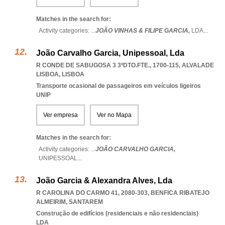
Matches in the search for:
Activity categories: ...
JOÃO VINHAS & FILIPE GARCIA,
LDA
...
João Carvalho Garcia, Unipessoal, Lda
R CONDE DE SABUGOSA 3 3ºDTO.FTE., 1700-115
,
ALVALADE
LISBOA
,
LISBOA
Transporte ocasional de passageiros em veículos ligeiros
UNIP
Ver empresa
Ver no Mapa
Matches in the search for:
Activity categories: ...
JOÃO CARVALHO GARCIA,
UNIPESSOAL
...
João Garcia & Alexandra Alves, Lda
R CAROLINA DO CARMO 41, 2080-303
,
BENFICA RIBATEJO
ALMEIRIM
,
SANTAREM
Construção de edifícios (residenciais e não residenciais)
LDA