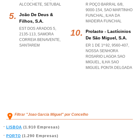
ALCOCHETE
,
SETUBAL
R POÇO BARRAL 6/8,
9000-154
,
SAO MARTINHO
João De Deus &
FUNCHAL
,
ILHA DA
Filhos, S.a.
MADEIRA FUNCHAL
EST DOS ARADOS 5,
Prolacto - Lactícinios
2135-113
,
SAMORA
De São Miguel, S.a.
CORREIA BENAVENTE
,
SANTAREM
ER 1 DE 1ª 92, 9560-407
,
NOSSA SENHORA
ROSARIO LAGOA SAO
MIGUEL
,
ILHA SAO
MIGUEL PONTA DELGADA
Filtrar "Joao Garcia Miguel" por Concelho
LISBOA
(1.910 Empresas)
PORTO
(1.290 Empresas)