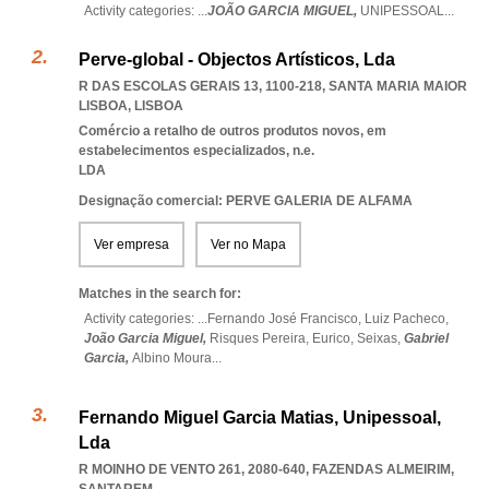
Activity categories: ...
JOÃO GARCIA MIGUEL,
UNIPESSOAL
...
Perve-global - Objectos Artísticos, Lda
R DAS ESCOLAS GERAIS 13, 1100-218
,
SANTA MARIA MAIOR
LISBOA
,
LISBOA
Comércio a retalho de outros produtos novos, em
estabelecimentos especializados, n.e.
LDA
Designação comercial: PERVE GALERIA DE ALFAMA
Ver empresa
Ver no Mapa
Matches in the search for:
Activity categories: ...
Fernando José Francisco,
Luiz Pacheco,
João Garcia Miguel,
Risques Pereira,
Eurico,
Seixas,
Gabriel
Garcia,
Albino Moura
...
Fernando Miguel Garcia Matias, Unipessoal,
Lda
R MOINHO DE VENTO 261, 2080-640
,
FAZENDAS ALMEIRIM
,