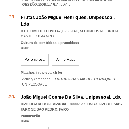
GESTÃO IMOBILIÁRIA,
LDA
...
Frutas João Miguel Henriques, Unipessoal,
Lda
R DO CIMO DO POVO 42, 6230-040
,
ALCONGOSTA FUNDAO
,
CASTELO BRANCO
Cultura de pomóideas e prunóideas
UNIP
Ver empresa
Ver no Mapa
Matches in the search for:
Activity categories: ...
FRUTAS JOÃO MIGUEL HENRIQUES,
UNIPESSOAL
...
João Miguel Cosme Da Silva, Unipessoal, Lda
URB HORTA DO FERRAGIAL, 8000-544
,
UNIAO FREGUESIAS
FARO SE SAO PEDRO
,
FARO
Panificação
UNIP