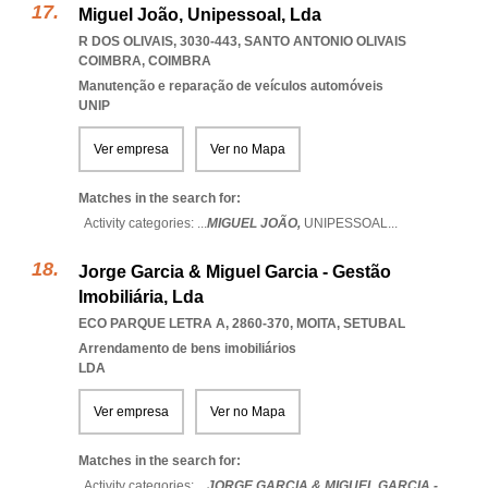
Miguel João, Unipessoal, Lda
R DOS OLIVAIS, 3030-443
,
SANTO ANTONIO OLIVAIS
COIMBRA
,
COIMBRA
Manutenção e reparação de veículos automóveis
UNIP
Ver empresa
Ver no Mapa
Matches in the search for:
Activity categories: ...
MIGUEL JOÃO,
UNIPESSOAL
...
Jorge Garcia & Miguel Garcia - Gestão
Imobiliária, Lda
ECO PARQUE LETRA A, 2860-370
,
MOITA
,
SETUBAL
Arrendamento de bens imobiliários
LDA
Ver empresa
Ver no Mapa
Matches in the search for:
Activity categories: ...
JORGE GARCIA & MIGUEL GARCIA -