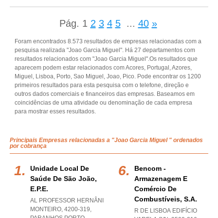
Pág.
1
2
3
4
5
...
40
»
Foram encontrados 8.573 resultados de empresas relacionadas com a
pesquisa realizada "Joao Garcia Miguel". Há 27 departamentos com
resultados relacionados com "Joao Garcia Miguel".Os resultados que
aparecem podem estar relacionados com Acores, Portugal, Azores,
Miguel, Lisboa, Porto, Sao Miguel, Joao, Pico. Pode encontrar os 1200
primeiros resultados para esta pesquisa com o telefone, direção e
outros dados comerciais e financeiros das empresas. Baseamos em
coincidências de uma atividade ou denominação de cada empresa
para mostrar esses resultados.
Principais Empresas relacionadas a "Joao Garcia Miguel " ordenados
por cobrança
Unidade Local De
Bencom -
Saúde De São João,
Armazenagem E
E.p.e.
Comércio De
Combustíveis, S.a.
AL PROFESSOR HERNÂNI
MONTEIRO, 4200-319
,
R DE LISBOA EDIFÍCIO