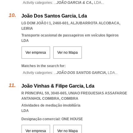
Activity categories: ...
JOÃO GARCIA & CA.,
LDA
...
João Dos Santos Garcia, Lda
LG DOM JOÃO I 1, 2460-601
,
ALJUBARROTA ALCOBACA
,
LEIRIA
Transporte ocasional de passageiros em veículos ligeiros
LDA
Ver empresa
Ver no Mapa
Matches in the search for:
Activity categories: ...
JOÃO DOS SANTOS GARCIA,
LDA
...
João Vinhas & Filipe Garcia, Lda
R PRINCIPAL 59, 3040-665
,
UNIAO FREGUESIAS ASSAFARGE
ANTANHOL COIMBRA
,
COIMBRA
Atividades de mediação imobiliária
LDA
Designação comercial: ONE HOUSE
Ver empresa
Ver no Mapa