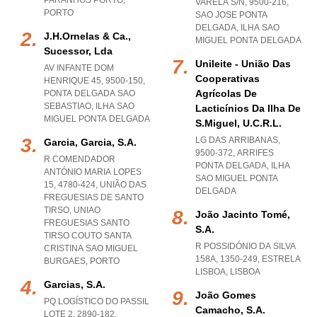
PARANHOS PORTO
,
VARELA S/N, 9500-216
,
PORTO
SAO JOSE PONTA
DELGADA
,
ILHA SAO
J.h.ornelas & Ca.,
MIGUEL PONTA DELGADA
Sucessor, Lda
Unileite - União Das
AV INFANTE DOM
Cooperativas
HENRIQUE 45, 9500-150
,
Agrícolas De
PONTA DELGADA SAO
SEBASTIAO
,
ILHA SAO
Lacticínios Da Ilha De
MIGUEL PONTA DELGADA
S.miguel, U.c.r.l.
LG DAS ARRIBANAS,
Garcia, Garcia, S.a.
9500-372
,
ARRIFES
R COMENDADOR
PONTA DELGADA
,
ILHA
ANTÓNIO MARIA LOPES
SAO MIGUEL PONTA
15, 4780-424, UNIÃO DAS
DELGADA
FREGUESIAS DE SANTO
TIRSO
,
UNIAO
João Jacinto Tomé,
FREGUESIAS SANTO
S.a.
TIRSO COUTO SANTA
R POSSIDÓNIO DA SILVA
CRISTINA SAO MIGUEL
158A, 1350-249
,
ESTRELA
BURGAES
,
PORTO
LISBOA
,
LISBOA
Garcias, S.a.
João Gomes
PQ LOGÍSTICO DO PASSIL
Camacho, S.a.
LOTE 2, 2890-182
,