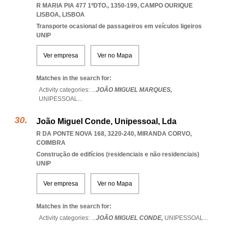
R MARIA PIA 477 1ºDTO., 1350-199
,
CAMPO OURIQUE
LISBOA
,
LISBOA
Transporte ocasional de passageiros em veículos ligeiros
UNIP
Ver empresa
Ver no Mapa
Matches in the search for:
Activity categories: ...
JOÃO MIGUEL MARQUES,
UNIPESSOAL
...
João Miguel Conde, Unipessoal, Lda
R DA PONTE NOVA 168, 3220-240
,
MIRANDA CORVO
,
COIMBRA
Construção de edifícios (residenciais e não residenciais)
UNIP
Ver empresa
Ver no Mapa
Matches in the search for:
Activity categories: ...
JOÃO MIGUEL CONDE,
UNIPESSOAL
...