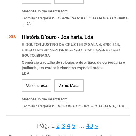
Matches in the search for:
Activity categories: ...
OURIVESARIA E JOALHARIA LUCIANO,
LDA
...
História D'ouro - Joalharia, Lda
R DOUTOR JUSTINO DA CRUZ 154 2º SALA 4, 4700-314
,
UNIAO FREGUESIAS BRAGA SAO JOSE LAZARO JOAO
SOUTO
,
BRAGA
Comércio a retalho de relógios e de artigos de ourivesaria e
joalharia, em estabelecimentos especializados
LDA
Ver empresa
Ver no Mapa
Matches in the search for:
Activity categories: ...
HISTÓRIA D'OURO - JOALHARIA,
LDA
...
Pág.
1
2
3
4
5
...
40
»