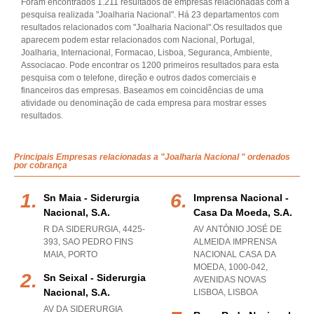
Foram encontrados 1.211 resultados de empresas relacionadas com a
pesquisa realizada "Joalharia Nacional". Há 23 departamentos com
resultados relacionados com "Joalharia Nacional".Os resultados que
aparecem podem estar relacionados com Nacional, Portugal,
Joalharia, Internacional, Formacao, Lisboa, Seguranca, Ambiente,
Associacao. Pode encontrar os 1200 primeiros resultados para esta
pesquisa com o telefone, direção e outros dados comerciais e
financeiros das empresas. Baseamos em coincidências de uma
atividade ou denominação de cada empresa para mostrar esses
resultados.
Principais Empresas relacionadas a "Joalharia Nacional " ordenados
por cobrança
Sn Maia - Siderurgia
Imprensa Nacional -
Nacional, S.a.
Casa Da Moeda, S.a.
R DA SIDERURGIA, 4425-
AV ANTÓNIO JOSÉ DE
393
,
SAO PEDRO FINS
ALMEIDA IMPRENSA
MAIA
,
PORTO
NACIONAL CASA DA
MOEDA, 1000-042
,
Sn Seixal - Siderurgia
AVENIDAS NOVAS
Nacional, S.a.
LISBOA
,
LISBOA
AV DA SIDERURGIA