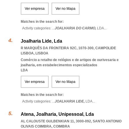
Ver empresa
Ver no Mapa
Matches in the search for:
Activity categories: ...
JOALHARIA DO CARMO,
LDA
...
Joalharia Lide, Lda
R MARQUÊS DA FRONTEIRA 92C, 1070-300
,
CAMPOLIDE
LISBOA
,
LISBOA
Comércio a retalho de relógios e de artigos de ourivesaria e
joalharia, em estabelecimentos especializados
LDA
Ver empresa
Ver no Mapa
Matches in the search for:
Activity categories: ...
JOALHARIA LIDE,
LDA
...
Atena, Joalharia, Unipessoal, Lda
AL CALOUSTE GULBENKIAN 11, 3000-092
,
SANTO ANTONIO
OLIVAIS COIMBRA
,
COIMBRA