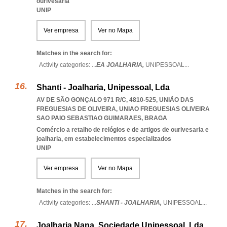
ourivesaria
UNIP
Ver empresa
Ver no Mapa
Matches in the search for:
Activity categories: ...
EA JOALHARIA,
UNIPESSOAL
...
Shanti - Joalharia, Unipessoal, Lda
AV DE SÃO GONÇALO 971 R/C, 4810-525, UNIÃO DAS
FREGUESIAS DE OLIVEIRA
,
UNIAO FREGUESIAS OLIVEIRA
SAO PAIO SEBASTIAO GUIMARAES
,
BRAGA
Comércio a retalho de relógios e de artigos de ourivesaria e
joalharia, em estabelecimentos especializados
UNIP
Ver empresa
Ver no Mapa
Matches in the search for:
Activity categories: ...
SHANTI - JOALHARIA,
UNIPESSOAL
...
Joalharia Nana, Sociedade Unipessoal, Lda