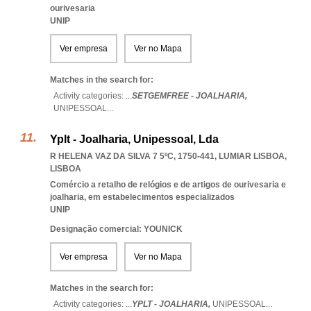
ourivesaria
UNIP
Ver empresa
Ver no Mapa
Matches in the search for:
Activity categories: ...
SETGEMFREE - JOALHARIA,
UNIPESSOAL
...
Yplt - Joalharia, Unipessoal, Lda
R HELENA VAZ DA SILVA 7 5ºC, 1750-441
,
LUMIAR LISBOA
,
LISBOA
Comércio a retalho de relógios e de artigos de ourivesaria e
joalharia, em estabelecimentos especializados
UNIP
Designação comercial: YOUNICK
Ver empresa
Ver no Mapa
Matches in the search for:
Activity categories: ...
YPLT - JOALHARIA,
UNIPESSOAL
...