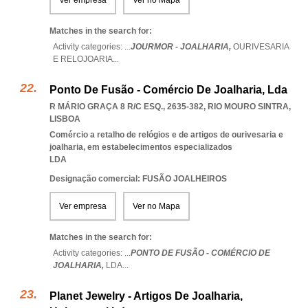
Ver empresa
Ver no Mapa
Matches in the search for:
Activity categories: ...
JOURMOR - JOALHARIA,
OURIVESARIA
E RELOJOARIA
...
Ponto De Fusão - Comércio De Joalharia, Lda
R MÁRIO GRAÇA 8 R/C ESQ., 2635-382
,
RIO MOURO SINTRA
,
LISBOA
Comércio a retalho de relógios e de artigos de ourivesaria e
joalharia, em estabelecimentos especializados
LDA
Designação comercial: FUSÃO JOALHEIROS
Ver empresa
Ver no Mapa
Matches in the search for:
Activity categories: ...
PONTO DE FUSÃO - COMÉRCIO DE
JOALHARIA,
LDA
...
Planet Jewelry - Artigos De Joalharia,