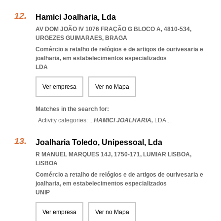
Hamici Joalharia, Lda
AV DOM JOÃO IV 1076 FRAÇÃO G BLOCO A, 4810-534
,
URGEZES GUIMARAES
,
BRAGA
Comércio a retalho de relógios e de artigos de ourivesaria e
joalharia, em estabelecimentos especializados
LDA
Ver empresa
Ver no Mapa
Matches in the search for:
Activity categories: ...
HAMICI JOALHARIA,
LDA
...
Joalharia Toledo, Unipessoal, Lda
R MANUEL MARQUES 14J, 1750-171
,
LUMIAR LISBOA
,
LISBOA
Comércio a retalho de relógios e de artigos de ourivesaria e
joalharia, em estabelecimentos especializados
UNIP
Ver empresa
Ver no Mapa