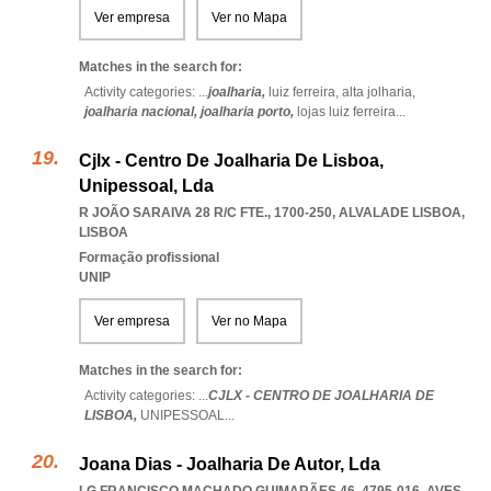
Ver empresa
Ver no Mapa
Matches in the search for:
Activity categories: ...
joalharia,
luiz ferreira,
alta jolharia,
joalharia nacional,
joalharia porto,
lojas luiz ferreira
...
Cjlx - Centro De Joalharia De Lisboa,
Unipessoal, Lda
R JOÃO SARAIVA 28 R/C FTE., 1700-250
,
ALVALADE LISBOA
,
LISBOA
Formação profissional
UNIP
Ver empresa
Ver no Mapa
Matches in the search for:
Activity categories: ...
CJLX - CENTRO DE JOALHARIA DE
LISBOA,
UNIPESSOAL
...
Joana Dias - Joalharia De Autor, Lda