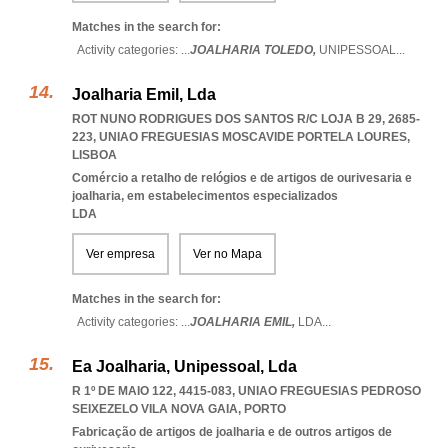
Matches in the search for:
Activity categories: ...
JOALHARIA TOLEDO,
UNIPESSOAL
...
Joalharia Emil, Lda
ROT NUNO RODRIGUES DOS SANTOS R/C LOJA B 29, 2685-
223
,
UNIAO FREGUESIAS MOSCAVIDE PORTELA LOURES
,
LISBOA
Comércio a retalho de relógios e de artigos de ourivesaria e
joalharia, em estabelecimentos especializados
LDA
Ver empresa
Ver no Mapa
Matches in the search for:
Activity categories: ...
JOALHARIA EMIL,
LDA
...
Ea Joalharia, Unipessoal, Lda
R 1º DE MAIO 122, 4415-083
,
UNIAO FREGUESIAS PEDROSO
SEIXEZELO VILA NOVA GAIA
,
PORTO
Fabricação de artigos de joalharia e de outros artigos de