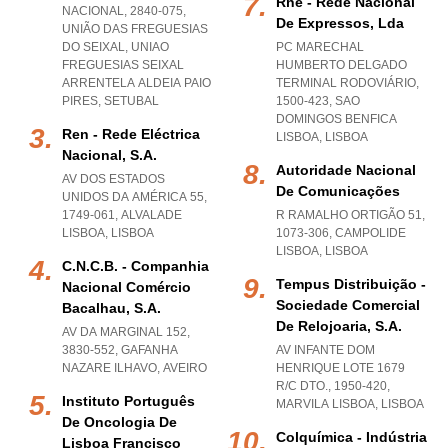
Rne - Rede Nacional
NACIONAL, 2840-075,
De Expressos, Lda
UNIÃO DAS FREGUESIAS
DO SEIXAL
,
UNIAO
PC MARECHAL
FREGUESIAS SEIXAL
HUMBERTO DELGADO
ARRENTELA ALDEIA PAIO
TERMINAL RODOVIÁRIO,
PIRES
,
SETUBAL
1500-423
,
SAO
DOMINGOS BENFICA
Ren - Rede Eléctrica
LISBOA
,
LISBOA
Nacional, S.a.
Autoridade Nacional
AV DOS ESTADOS
De Comunicações
UNIDOS DA AMÉRICA 55,
1749-061
,
ALVALADE
R RAMALHO ORTIGÃO 51,
LISBOA
,
LISBOA
1073-306
,
CAMPOLIDE
LISBOA
,
LISBOA
C.n.c.b. - Companhia
Tempus Distribuição -
Nacional Comércio
Sociedade Comercial
Bacalhau, S.a.
De Relojoaria, S.a.
AV DA MARGINAL 152,
3830-552
,
GAFANHA
AV INFANTE DOM
NAZARE ILHAVO
,
AVEIRO
HENRIQUE LOTE 1679
R/C DTO., 1950-420
,
Instituto Português
MARVILA LISBOA
,
LISBOA
De Oncologia De
Colquímica - Indústria
Lisboa Francisco