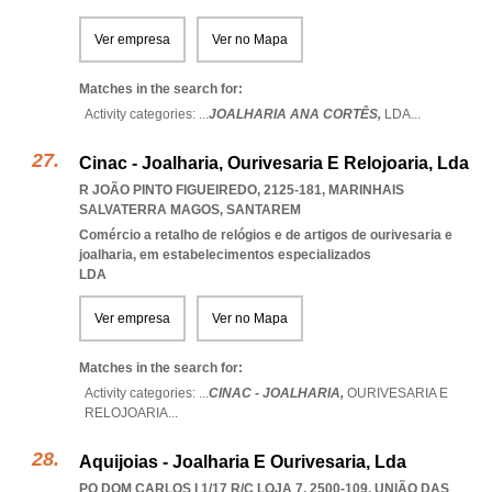
Ver empresa
Ver no Mapa
Matches in the search for:
Activity categories: ...
JOALHARIA ANA CORTÊS,
LDA
...
Cinac - Joalharia, Ourivesaria E Relojoaria, Lda
R JOÃO PINTO FIGUEIREDO, 2125-181
,
MARINHAIS
SALVATERRA MAGOS
,
SANTAREM
Comércio a retalho de relógios e de artigos de ourivesaria e
joalharia, em estabelecimentos especializados
LDA
Ver empresa
Ver no Mapa
Matches in the search for:
Activity categories: ...
CINAC - JOALHARIA,
OURIVESARIA E
RELOJOARIA
...
Aquijoias - Joalharia E Ourivesaria, Lda
PQ DOM CARLOS I 1/17 R/C LOJA 7, 2500-109, UNIÃO DAS