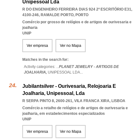
Unipessoal Lda
R DO ENGENHEIRO FERREIRA DIAS 924 2º ESCRITÓRIO E31,
4100-246
,
RAMALDE PORTO
,
PORTO
Comércio por grosso de relógios e de artigos de ourivesaria e
joalharia
UNIP
Ver empresa
Ver no Mapa
Matches in the search for:
Activity categories: ...
PLANET JEWELRY - ARTIGOS DE
JOALHARIA,
UNIPESSOAL LDA
...
Jubilantsilver - Ourivesaria, Relojoaria E
Joalharia, Unipessoal, Lda
R SERPA PINTO 8, 2600-261
,
VILA FRANCA XIRA
,
LISBOA
Comércio a retalho de relógios e de artigos de ourivesaria e
joalharia, em estabelecimentos especializados
UNIP
Ver empresa
Ver no Mapa