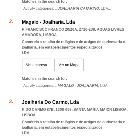
Matches in the search for:
Activity categories: ...
JOALHARIA CATARINO,
LDA
...
Magalo - Joalharia, Lda
R FRANCISCO FRANCO 20/20A, 2720-238
,
AGUAS LIVRES
AMADORA
,
LISBOA
Comércio a retalho de relógios e de artigos de ourivesaria e
joalharia, em estabelecimentos especializados
LDA
Ver empresa
Ver no Mapa
Matches in the search for:
Activity categories: ...
MAGALO - JOALHARIA,
LDA
...
Joalharia Do Carmo, Lda
R DO CARMO 87B, 1200-093
,
SANTA MARIA MAIOR LISBOA
,
LISBOA
Comércio a retalho de relógios e de artigos de ourivesaria e
joalharia, em estabelecimentos especializados
LDA