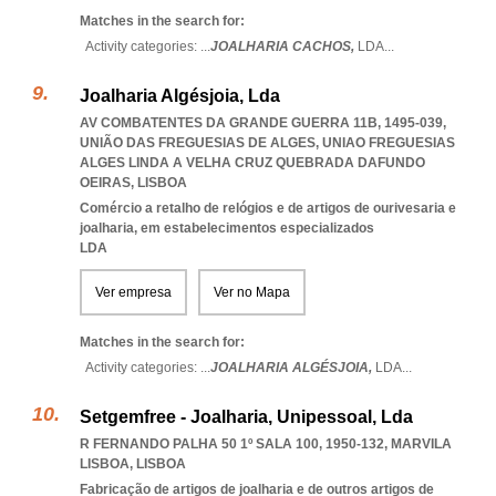
Matches in the search for:
Activity categories: ...
JOALHARIA CACHOS,
LDA
...
Joalharia Algésjoia, Lda
AV COMBATENTES DA GRANDE GUERRA 11B, 1495-039,
UNIÃO DAS FREGUESIAS DE ALGES
,
UNIAO FREGUESIAS
ALGES LINDA A VELHA CRUZ QUEBRADA DAFUNDO
OEIRAS
,
LISBOA
Comércio a retalho de relógios e de artigos de ourivesaria e
joalharia, em estabelecimentos especializados
LDA
Ver empresa
Ver no Mapa
Matches in the search for:
Activity categories: ...
JOALHARIA ALGÉSJOIA,
LDA
...
Setgemfree - Joalharia, Unipessoal, Lda
R FERNANDO PALHA 50 1º SALA 100, 1950-132
,
MARVILA
LISBOA
,
LISBOA
Fabricação de artigos de joalharia e de outros artigos de