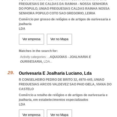
FREGUESIAS DE CALDAS DA RAINHA - NOSSA SENHORA
DO POPULO
,
UNIAO FREGUESIAS CALDAS RAINHA NOSSA
SENHORA POPULO COTO SAO GREGORIO
,
LEIRIA
Comércio por grosso de relógios e de artigos de ourivesaria e
joalharia
LDA
Ver empresa
Ver no Mapa
Matches in the search for:
Activity categories: ...
AQUIJOIAS - JOALHARIA E
OURIVESARIA,
LDA
...
Ourivesaria E Joalharia Luciano, Lda
R CONSELHEIRO PEDRO DE BRITO 32, 4970-445
,
UNIAO
FREGUESIAS ARCOS VALDEVEZ SAO PAIO GIELA
,
VIANA DO
CASTELO
Comércio a retalho de relógios e de artigos de ourivesaria e
joalharia, em estabelecimentos especializados
LDA
Ver empresa
Ver no Mapa