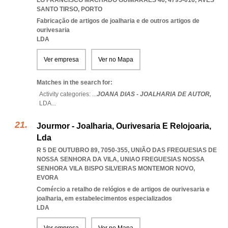
LG FRANCISCO MACHADO GUIMARÃES 46, 4795-016
,
AVES
SANTO TIRSO
,
PORTO
Fabricação de artigos de joalharia e de outros artigos de
ourivesaria
LDA
Ver empresa
Ver no Mapa
Matches in the search for:
Activity categories: ...
JOANA DIAS - JOALHARIA DE AUTOR,
LDA
...
Jourmor - Joalharia, Ourivesaria E Relojoaria,
Lda
R 5 DE OUTUBRO 89, 7050-355, UNIÃO DAS FREGUESIAS DE
NOSSA SENHORA DA VILA
,
UNIAO FREGUESIAS NOSSA
SENHORA VILA BISPO SILVEIRAS MONTEMOR NOVO
,
EVORA
Comércio a retalho de relógios e de artigos de ourivesaria e
joalharia, em estabelecimentos especializados
LDA