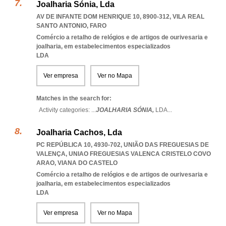
Joalharia Sónia, Lda
AV DE INFANTE DOM HENRIQUE 10, 8900-312
,
VILA REAL
SANTO ANTONIO
,
FARO
Comércio a retalho de relógios e de artigos de ourivesaria e
joalharia, em estabelecimentos especializados
LDA
Ver empresa
Ver no Mapa
Matches in the search for:
Activity categories: ...
JOALHARIA SÓNIA,
LDA
...
Joalharia Cachos, Lda
PC REPÚBLICA 10, 4930-702, UNIÃO DAS FREGUESIAS DE
VALENÇA
,
UNIAO FREGUESIAS VALENCA CRISTELO COVO
ARAO
,
VIANA DO CASTELO
Comércio a retalho de relógios e de artigos de ourivesaria e
joalharia, em estabelecimentos especializados
LDA
Ver empresa
Ver no Mapa