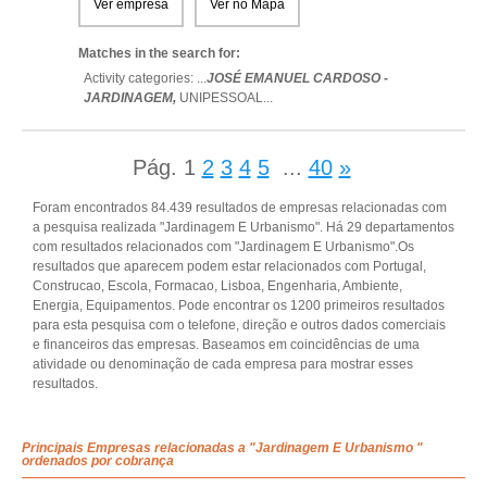
Ver empresa
Ver no Mapa
Matches in the search for:
Activity categories: ...
JOSÉ EMANUEL CARDOSO -
JARDINAGEM,
UNIPESSOAL
...
Pág.
1
2
3
4
5
...
40
»
Foram encontrados 84.439 resultados de empresas relacionadas com
a pesquisa realizada "Jardinagem E Urbanismo". Há 29 departamentos
com resultados relacionados com "Jardinagem E Urbanismo".Os
resultados que aparecem podem estar relacionados com Portugal,
Construcao, Escola, Formacao, Lisboa, Engenharia, Ambiente,
Energia, Equipamentos. Pode encontrar os 1200 primeiros resultados
para esta pesquisa com o telefone, direção e outros dados comerciais
e financeiros das empresas. Baseamos em coincidências de uma
atividade ou denominação de cada empresa para mostrar esses
resultados.
Principais Empresas relacionadas a "Jardinagem E Urbanismo "
ordenados por cobrança