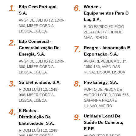
Edp Gem Portugal,
Worten -
S.a.
Equipamentos Para O
Lar, S.a.
AV 24 DE JULHO 12, 1249-
300
,
MISERICORDIA
R DO ESPIDO EDIFÍCIO
LISBOA
,
LISBOA
2D, 4470-177
,
CIDADE
MAIA
,
PORTO
Edp Comercial -
Comercialização De
Reagro - Importação E
Energia, S.a.
Exportação, S.a.
AV 24 DE JULHO 12, 1249-
AV DA REPÚBLICA 35 1º,
300
,
MISERICORDIA
1050-186
,
AVENIDAS
LISBOA
,
LISBOA
NOVAS LISBOA
,
LISBOA
Su Eletricidade, S.a.
Prio Energy, S.a.
R DOM LUÍS I 12, 1249-
PORTO DE PESCA DE
008
,
MISERICORDIA
AVEIRO LOTE B, 3830-565
,
LISBOA
,
LISBOA
GAFANHA NAZARE
ILHAVO
,
AVEIRO
E-Redes -
Unidade Local De
Distribuição De
Saúde De Coimbra,
Eletricidade, S.a.
E.p.e.
R DOM LUÍS I 12, 1249-