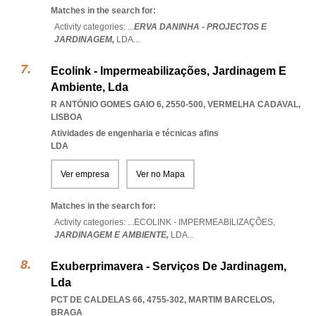
Matches in the search for:
Activity categories: ...
ERVA DANINHA - PROJECTOS E
JARDINAGEM,
LDA
...
Ecolink - Impermeabilizações, Jardinagem E
Ambiente, Lda
R ANTÓNIO GOMES GAIO 6, 2550-500
,
VERMELHA CADAVAL
,
LISBOA
Atividades de engenharia e técnicas afins
LDA
Ver empresa
Ver no Mapa
Matches in the search for:
Activity categories: ...
ECOLINK - IMPERMEABILIZAÇÕES,
JARDINAGEM E AMBIENTE,
LDA
...
Exuberprimavera - Serviços De Jardinagem,
Lda
PCT DE CALDELAS 66, 4755-302
,
MARTIM BARCELOS
,
BRAGA