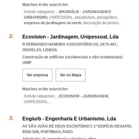
Matches in the search for:
Activity categories: ...
MAGNÓLIA - JARDINAGEM E
URBANISMO,
UNIPESSOAL,
arquitectura,
paisagística,
empresa de jardinagem no norte,
decoração de jardins
...
Ecovision - Jardinagem, Unipessoal, Lda
R FERNANDO NAMORA 4 ESCRITÓRIO 2G, 2675-487
,
ODIVELAS
,
LISBOA
Construção de edifícios (residenciais e não residenciais)
UNIP
Ver empresa
Ver no Mapa
Matches in the search for:
Activity categories: ...
ECOVISION - JARDINAGEM,
UNIPESSOAL
...
Engiurb - Engenharia E Urbanismo, Lda
AV SÃO JOÃO DE DEUS ESCRITÓRIO 5 1º EDIFÍCIO DESAFIO,
8500-508
,
PORTIMAO
,
FARO