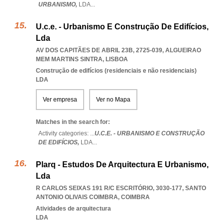
URBANISMO,
LDA
...
U.c.e. - Urbanismo E Construção De Edifícios,
Lda
AV DOS CAPITÃES DE ABRIL 23B, 2725-039
,
ALGUEIRAO
MEM MARTINS SINTRA
,
LISBOA
Construção de edifícios (residenciais e não residenciais)
LDA
Ver empresa
Ver no Mapa
Matches in the search for:
Activity categories: ...
U.C.E. - URBANISMO E CONSTRUÇÃO
DE EDIFÍCIOS,
LDA
...
Plarq - Estudos De Arquitectura E Urbanismo,
Lda
R CARLOS SEIXAS 191 R/C ESCRITÓRIO, 3030-177
,
SANTO
ANTONIO OLIVAIS COIMBRA
,
COIMBRA
Atividades de arquitectura
LDA