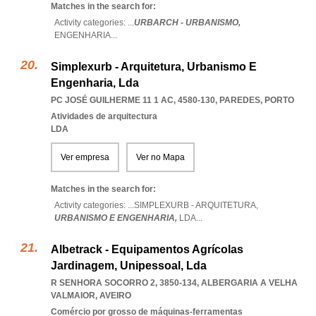
Matches in the search for:
Activity categories: ...
URBARCH - URBANISMO,
ENGENHARIA
...
Simplexurb - Arquitetura, Urbanismo E
Engenharia, Lda
PC JOSÉ GUILHERME 11 1 AC, 4580-130
,
PAREDES
,
PORTO
Atividades de arquitectura
LDA
Ver empresa
Ver no Mapa
Matches in the search for:
Activity categories: ...
SIMPLEXURB - ARQUITETURA,
URBANISMO E ENGENHARIA,
LDA
...
Albetrack - Equipamentos Agrícolas
Jardinagem, Unipessoal, Lda
R SENHORA SOCORRO 2, 3850-134
,
ALBERGARIA A VELHA
VALMAIOR
,
AVEIRO
Comércio por grosso de máquinas-ferramentas