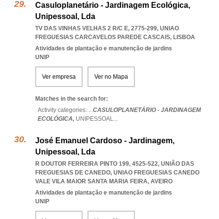
Casuloplanetário - Jardinagem Ecológica,
Unipessoal, Lda
TV DAS VINHAS VELHAS 2 R/C E, 2775-299
,
UNIAO
FREGUESIAS CARCAVELOS PAREDE CASCAIS
,
LISBOA
Atividades de plantação e manutenção de jardins
UNIP
Ver empresa
Ver no Mapa
Matches in the search for:
Activity categories: ...
CASULOPLANETÁRIO - JARDINAGEM
ECOLÓGICA,
UNIPESSOAL
...
José Emanuel Cardoso - Jardinagem,
Unipessoal, Lda
R DOUTOR FERREIRA PINTO 199, 4525-522, UNIÃO DAS
FREGUESIAS DE CANEDO
,
UNIAO FREGUESIAS CANEDO
VALE VILA MAIOR SANTA MARIA FEIRA
,
AVEIRO
Atividades de plantação e manutenção de jardins
UNIP