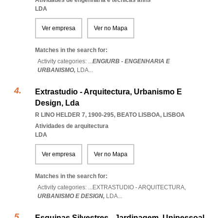
Atividades de engenharia e técnicas afins
LDA
Ver empresa
Ver no Mapa
Matches in the search for:
Activity categories: ...
ENGIURB - ENGENHARIA E
URBANISMO,
LDA
...
Extrastudio - Arquitectura, Urbanismo E
Design, Lda
R LINO HELDER 7, 1900-295
,
BEATO LISBOA
,
LISBOA
Atividades de arquitectura
LDA
Ver empresa
Ver no Mapa
Matches in the search for:
Activity categories: ...
EXTRASTUDIO - ARQUITECTURA,
URBANISMO E DESIGN,
LDA
...
Esquinas Silvestres - Jardinagem, Unipessoal,