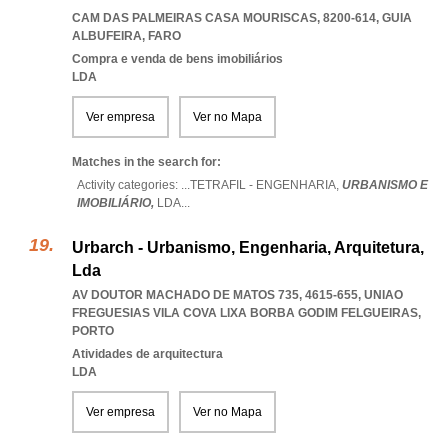
CAM DAS PALMEIRAS CASA MOURISCAS, 8200-614
,
GUIA
ALBUFEIRA
,
FARO
Compra e venda de bens imobiliários
LDA
Ver empresa
Ver no Mapa
Matches in the search for:
Activity categories: ...
TETRAFIL - ENGENHARIA,
URBANISMO E
IMOBILIÁRIO,
LDA
...
Urbarch - Urbanismo, Engenharia, Arquitetura,
Lda
AV DOUTOR MACHADO DE MATOS 735, 4615-655
,
UNIAO
FREGUESIAS VILA COVA LIXA BORBA GODIM FELGUEIRAS
,
PORTO
Atividades de arquitectura
LDA
Ver empresa
Ver no Mapa