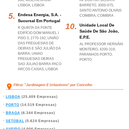
008
,
MISERICORDIA
AV DOUTOR BISSAYA
LISBOA
,
LISBOA
BARRETO, 3000-075
,
SANTO ANTONIO OLIVAIS
Endesa Energia, S.a. -
COIMBRA
,
COIMBRA
Sucursal Em Portugal
Unidade Local De
R QUINTA DA FONTE
Saúde De São João,
EDIFÍCIO DOM MANUEL I
E.p.e.
PISO 3, 2770-192, UNIÃO
DAS FREGUESIAS DE
AL PROFESSOR HERNÂNI
OEIRAS E SÃO JULIÃO DA
MONTEIRO, 4200-319
,
BARRA
,
UNIAO
PARANHOS PORTO
,
FREGUESIAS OEIRAS
PORTO
SAO JULIAO BARRA PACO
ARCOS CAXIAS
,
LISBOA
Filtrar "Jardinagem E Urbanismo" por Concelho
LISBOA
(25.409 Empresas)
PORTO
(14.519 Empresas)
BRAGA
(6.344 Empresas)
SETÚBAL
(5.624 Empresas)