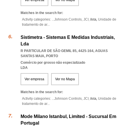
Ver empresa
Ver no Mapa
Matches in the search for:
Activity categories: ...
Johnson Controls,
JCI,
Ista,
Unidade de
tratamento de ar
...
Sistimetra - Sistemas E Medidas Industriais,
Lda
R PARTICULAR DE SÃO GEMIL 85, 4425-164
,
AGUAS
SANTAS MAIA
,
PORTO
Comércio por grosso não especializado
LDA
Ver empresa
Ver no Mapa
Matches in the search for:
Activity categories: ...
Johnson Controls,
JCI,
Ista,
Unidade de
tratamento de ar
...
Mode Milano Istanbul, Limited - Sucursal Em
Portugal