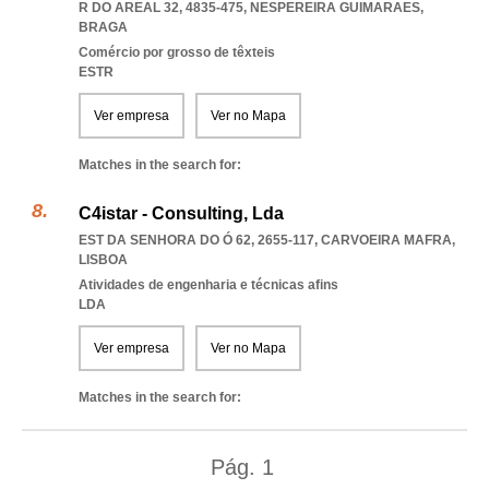
R DO AREAL 32, 4835-475
,
NESPEREIRA GUIMARAES
,
BRAGA
Comércio por grosso de têxteis
ESTR
Ver empresa
Ver no Mapa
Matches in the search for:
C4istar - Consulting, Lda
EST DA SENHORA DO Ó 62, 2655-117
,
CARVOEIRA MAFRA
,
LISBOA
Atividades de engenharia e técnicas afins
LDA
Ver empresa
Ver no Mapa
Matches in the search for:
Pág.
1