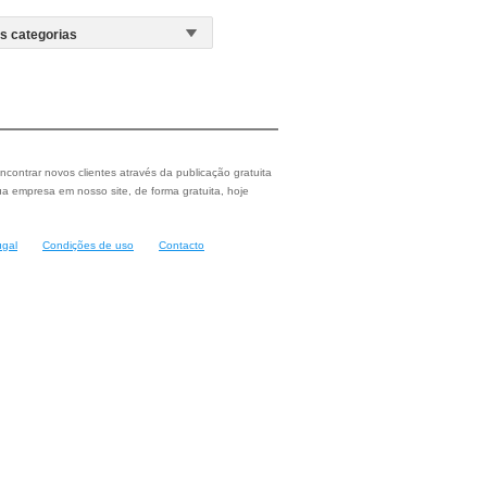
ncontrar novos clientes através da publicação gratuita
a empresa em nosso site, de forma gratuita, hoje
ugal
Condições de uso
Contacto