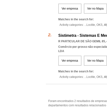
Ver empresa
Ver no Mapa
Matches in the search for:
Activity categories: ...
Loctite,
OKS,
Al
Sistimetra - Sistemas E Me
R PARTICULAR DE SÃO GEMIL 85, 
Comércio por grosso não especiali
LDA
Ver empresa
Ver no Mapa
Matches in the search for:
Activity categories: ...
Loctite,
OKS,
Al
Foram encontrados 2 resultados de empresas
departamentos com resultados relacionados