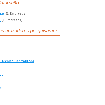
aturação
nas
(1 Empresas)
s
(1 Empresas)
os utilizadores pesquisaram
 Tecnica Centralizada
pp
g