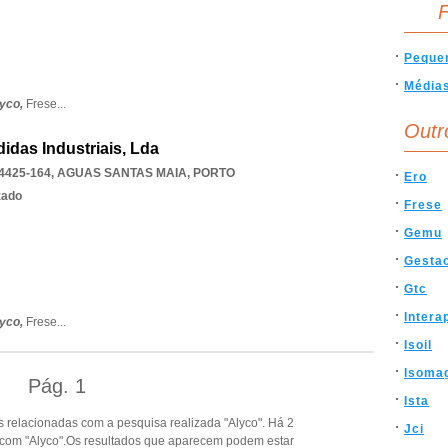
F
Peque
Média
yco,
Frese
...
Outr
didas Industriais, Lda
4425-164
,
AGUAS SANTAS MAIA
,
PORTO
Ero
zado
Frese
Gemu
Gestao
Gtc
Intera
yco,
Frese
...
Isoil
Isoma
Pág.
1
Ista
 relacionadas com a pesquisa realizada "Alyco". Há 2
Jci
 com "Alyco".Os resultados que aparecem podem estar