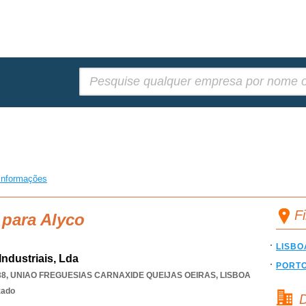
Pesquisar:
informações
F
 para Alyco
LISBO
Industriais, Lda
PORT
38
,
UNIAO FREGUESIAS CARNAXIDE QUEIJAS OEIRAS
,
LISBOA
zado
D