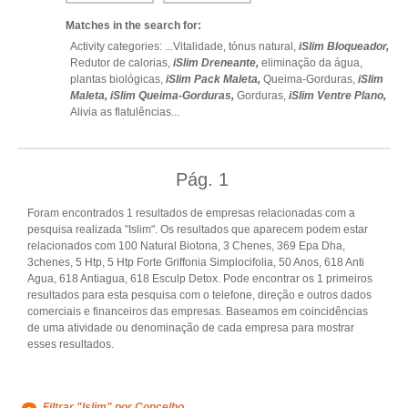
Matches in the search for:
Activity categories: ...
Vitalidade,
tónus natural,
iSlim Bloqueador,
Redutor de calorias,
iSlim Dreneante,
eliminação da água,
plantas biológicas,
iSlim Pack Maleta,
Queima-Gorduras,
iSlim
Maleta,
iSlim Queima-Gorduras,
Gorduras,
iSlim Ventre Plano,
Alivia as flatulências
...
Pág.
1
Foram encontrados 1 resultados de empresas relacionadas com a
pesquisa realizada "Islim". Os resultados que aparecem podem estar
relacionados com 100 Natural Biotona, 3 Chenes, 369 Epa Dha,
3chenes, 5 Htp, 5 Htp Forte Griffonia Simplocifolia, 50 Anos, 618 Anti
Agua, 618 Antiagua, 618 Esculp Detox. Pode encontrar os 1 primeiros
resultados para esta pesquisa com o telefone, direção e outros dados
comerciais e financeiros das empresas. Baseamos em coincidências
de uma atividade ou denominação de cada empresa para mostrar
esses resultados.
Filtrar "Islim" por Concelho