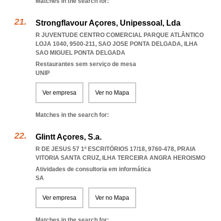
Matches in the search for:
Strongflavour Açores, Unipessoal, Lda
R JUVENTUDE CENTRO COMERCIAL PARQUE ATLÂNTICO
LOJA 1040, 9500-211
,
SAO JOSE PONTA DELGADA
,
ILHA
SAO MIGUEL PONTA DELGADA
Restaurantes sem serviço de mesa
UNIP
Ver empresa
Ver no Mapa
Matches in the search for:
Glintt Açores, S.a.
R DE JESUS 57 1º ESCRITÓRIOS 17/18, 9760-478
,
PRAIA
VITORIA SANTA CRUZ
,
ILHA TERCEIRA ANGRA HEROISMO
Atividades de consultoria em informática
SA
Ver empresa
Ver no Mapa
Matches in the search for: