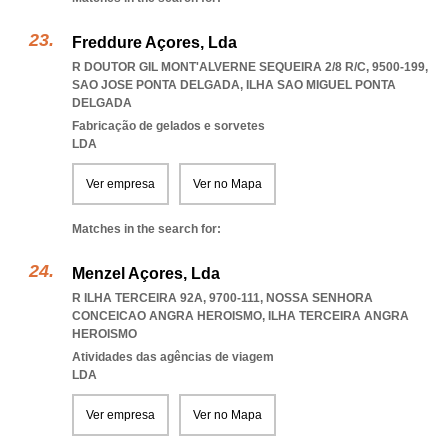
Freddure Açores, Lda
R DOUTOR GIL MONT'ALVERNE SEQUEIRA 2/8 R/C, 9500-199
,
SAO JOSE PONTA DELGADA
,
ILHA SAO MIGUEL PONTA
DELGADA
Fabricação de gelados e sorvetes
LDA
Ver empresa
Ver no Mapa
Matches in the search for:
Menzel Açores, Lda
R ILHA TERCEIRA 92A, 9700-111
,
NOSSA SENHORA
CONCEICAO ANGRA HEROISMO
,
ILHA TERCEIRA ANGRA
HEROISMO
Atividades das agências de viagem
LDA
Ver empresa
Ver no Mapa