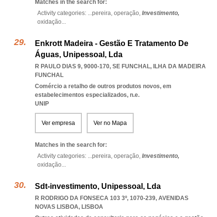
Matches in the search for:
Activity categories: ...
pereira,
operação,
Investimento,
oxidação
...
Enkrott Madeira - Gestão E Tratamento De
Águas, Unipessoal, Lda
R PAULO DIAS 9, 9000-170
,
SE FUNCHAL
,
ILHA DA MADEIRA
FUNCHAL
Comércio a retalho de outros produtos novos, em
estabelecimentos especializados, n.e.
UNIP
Ver empresa
Ver no Mapa
Matches in the search for:
Activity categories: ...
pereira,
operação,
Investimento,
oxidação
...
Sdt-investimento, Unipessoal, Lda
R RODRIGO DA FONSECA 103 3º, 1070-239
,
AVENIDAS
NOVAS LISBOA
,
LISBOA