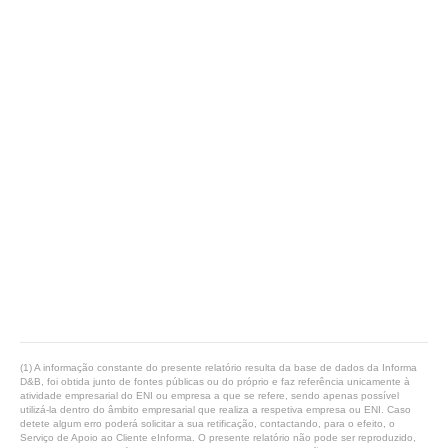
(1) A informação constante do presente relatório resulta da base de dados da Informa
D&B, foi obtida junto de fontes públicas ou do próprio e faz referência unicamente à
atividade empresarial do ENI ou empresa a que se refere, sendo apenas possível
utilizá-la dentro do âmbito empresarial que realiza a respetiva empresa ou ENI. Caso
detete algum erro poderá solicitar a sua retificação, contactando, para o efeito, o
Serviço de Apoio ao Cliente eInforma. O presente relatório não pode ser reproduzido,