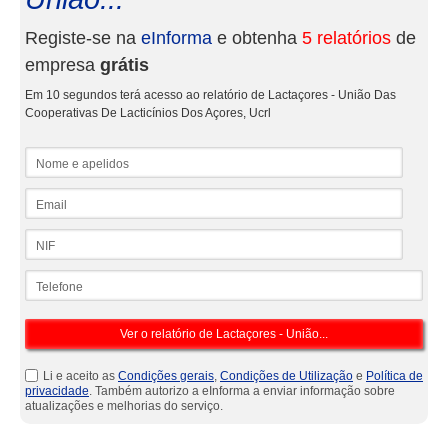
Registe-se na
eInforma
e obtenha
5 relatórios
de
empresa
grátis
Em 10 segundos terá acesso ao relatório de Lactaçores - União Das
Cooperativas De Lacticínios Dos Açores, Ucrl
Nome e apelidos
Email
NIF
Telefone
Li e aceito as
Condições gerais
,
Condições de Utilização
e
Política de
privacidade
. Também autorizo a eInforma a enviar informação sobre
atualizações e melhorias do serviço.