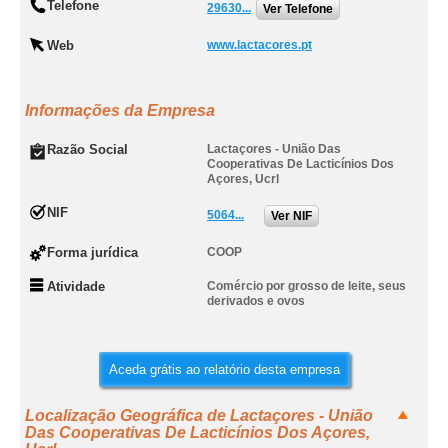
Telefone
29630...
Ver Telefone
Web
www.lactacores.pt
Informações da Empresa
Razão Social
Lactaçores - União Das
Cooperativas De Lacticínios Dos
Açores, Ucrl
NIF
5064...
Ver NIF
Forma jurídica
COOP
Atividade
Comércio por grosso de leite, seus
derivados e ovos
Aceda grátis ao relatório desta empresa
Localização Geográfica de Lactaçores - União
Das Cooperativas De Lacticínios Dos Açores,