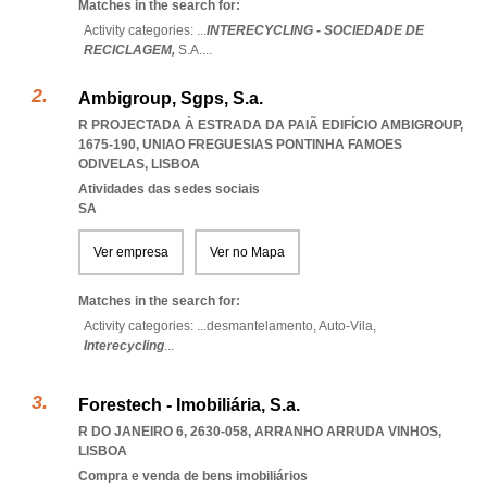
Matches in the search for:
Activity categories: ...
INTERECYCLING - SOCIEDADE DE
RECICLAGEM,
S.A.
...
Ambigroup, Sgps, S.a.
R PROJECTADA À ESTRADA DA PAIÃ EDIFÍCIO AMBIGROUP,
1675-190
,
UNIAO FREGUESIAS PONTINHA FAMOES
ODIVELAS
,
LISBOA
Atividades das sedes sociais
SA
Ver empresa
Ver no Mapa
Matches in the search for:
Activity categories: ...
desmantelamento,
Auto-Vila,
Interecycling
...
Forestech - Imobiliária, S.a.
R DO JANEIRO 6, 2630-058
,
ARRANHO ARRUDA VINHOS
,
LISBOA
Compra e venda de bens imobiliários