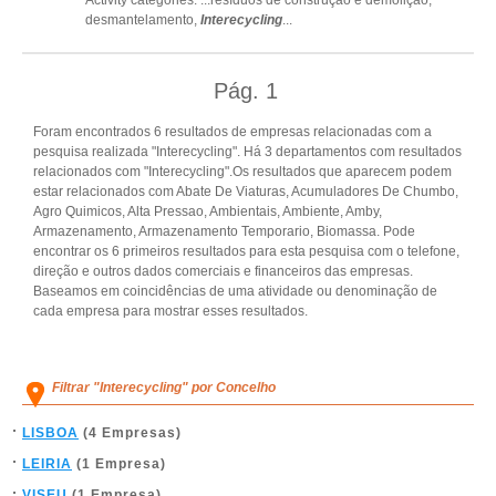
Activity categories: ...
resíduos de construção e demolição,
desmantelamento,
Interecycling
...
Pág.
1
Foram encontrados 6 resultados de empresas relacionadas com a
pesquisa realizada "Interecycling". Há 3 departamentos com resultados
relacionados com "Interecycling".Os resultados que aparecem podem
estar relacionados com Abate De Viaturas, Acumuladores De Chumbo,
Agro Quimicos, Alta Pressao, Ambientais, Ambiente, Amby,
Armazenamento, Armazenamento Temporario, Biomassa. Pode
encontrar os 6 primeiros resultados para esta pesquisa com o telefone,
direção e outros dados comerciais e financeiros das empresas.
Baseamos em coincidências de uma atividade ou denominação de
cada empresa para mostrar esses resultados.
Filtrar "Interecycling" por Concelho
LISBOA
(4 Empresas)
LEIRIA
(1 Empresa)
VISEU
(1 Empresa)