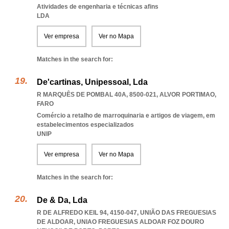
Atividades de engenharia e técnicas afins
LDA
Ver empresa
Ver no Mapa
Matches in the search for:
De'cartinas, Unipessoal, Lda
R MARQUÊS DE POMBAL 40A, 8500-021
,
ALVOR PORTIMAO
,
FARO
Comércio a retalho de marroquinaria e artigos de viagem, em
estabelecimentos especializados
UNIP
Ver empresa
Ver no Mapa
Matches in the search for:
De & Da, Lda
R DE ALFREDO KEIL 94, 4150-047, UNIÃO DAS FREGUESIAS
DE ALDOAR
,
UNIAO FREGUESIAS ALDOAR FOZ DOURO