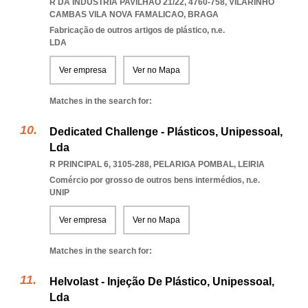
R DA INDÚSTRIA PAVILHÃO 21/22, 4760-758
,
VILARINHO
CAMBAS VILA NOVA FAMALICAO
,
BRAGA
Fabricação de outros artigos de plástico, n.e.
LDA
Ver empresa
Ver no Mapa
Matches in the search for:
Dedicated Challenge - Plásticos, Unipessoal,
Lda
R PRINCIPAL 6, 3105-288
,
PELARIGA POMBAL
,
LEIRIA
Comércio por grosso de outros bens intermédios, n.e.
UNIP
Ver empresa
Ver no Mapa
Matches in the search for:
Helvolast - Injeção De Plástico, Unipessoal,
Lda