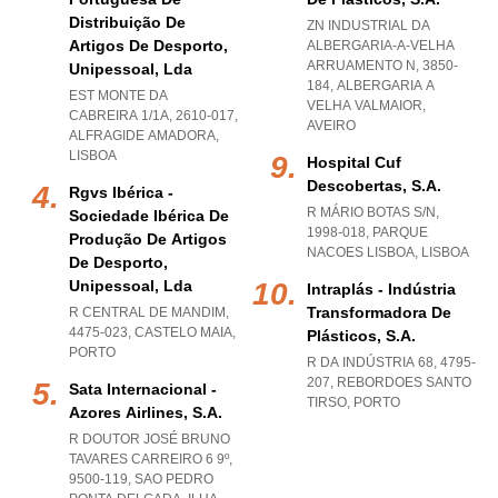
Distribuição De
ZN INDUSTRIAL DA
Artigos De Desporto,
ALBERGARIA-A-VELHA
ARRUAMENTO N, 3850-
Unipessoal, Lda
184
,
ALBERGARIA A
EST MONTE DA
VELHA VALMAIOR
,
CABREIRA 1/1A, 2610-017
,
AVEIRO
ALFRAGIDE AMADORA
,
LISBOA
Hospital Cuf
Descobertas, S.a.
Rgvs Ibérica -
R MÁRIO BOTAS S/N,
Sociedade Ibérica De
1998-018
,
PARQUE
Produção De Artigos
NACOES LISBOA
,
LISBOA
De Desporto,
Unipessoal, Lda
Intraplás - Indústria
Transformadora De
R CENTRAL DE MANDIM,
4475-023
,
CASTELO MAIA
,
Plásticos, S.a.
PORTO
R DA INDÚSTRIA 68, 4795-
207
,
REBORDOES SANTO
Sata Internacional -
TIRSO
,
PORTO
Azores Airlines, S.a.
R DOUTOR JOSÉ BRUNO
TAVARES CARREIRO 6 9º,
9500-119
,
SAO PEDRO