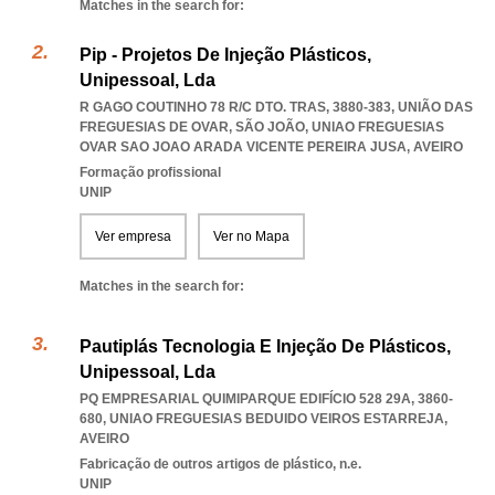
Matches in the search for:
Pip - Projetos De Injeção Plásticos,
Unipessoal, Lda
R GAGO COUTINHO 78 R/C DTO. TRAS, 3880-383, UNIÃO DAS
FREGUESIAS DE OVAR, SÃO JOÃO
,
UNIAO FREGUESIAS
OVAR SAO JOAO ARADA VICENTE PEREIRA JUSA
,
AVEIRO
Formação profissional
UNIP
Ver empresa
Ver no Mapa
Matches in the search for:
Pautiplás Tecnologia E Injeção De Plásticos,
Unipessoal, Lda
PQ EMPRESARIAL QUIMIPARQUE EDIFÍCIO 528 29A, 3860-
680
,
UNIAO FREGUESIAS BEDUIDO VEIROS ESTARREJA
,
AVEIRO
Fabricação de outros artigos de plástico, n.e.
UNIP