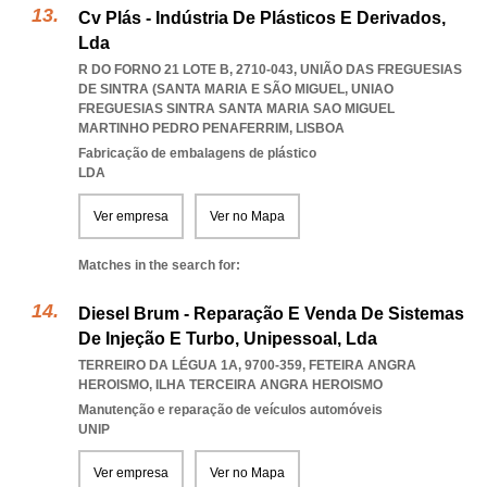
Cv Plás - Indústria De Plásticos E Derivados,
Lda
R DO FORNO 21 LOTE B, 2710-043, UNIÃO DAS FREGUESIAS
DE SINTRA (SANTA MARIA E SÃO MIGUEL
,
UNIAO
FREGUESIAS SINTRA SANTA MARIA SAO MIGUEL
MARTINHO PEDRO PENAFERRIM
,
LISBOA
Fabricação de embalagens de plástico
LDA
Ver empresa
Ver no Mapa
Matches in the search for:
Diesel Brum - Reparação E Venda De Sistemas
De Injeção E Turbo, Unipessoal, Lda
TERREIRO DA LÉGUA 1A, 9700-359
,
FETEIRA ANGRA
HEROISMO
,
ILHA TERCEIRA ANGRA HEROISMO
Manutenção e reparação de veículos automóveis
UNIP
Ver empresa
Ver no Mapa