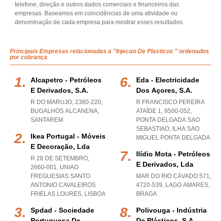
telefone, direção e outros dados comerciais e financeiros das
empresas. Baseamos em coincidências de uma atividade ou
denominação de cada empresa para mostrar esses resultados.
Principais Empresas relacionadas a "Injecao De Plasticos " ordenados
por cobrança
Alcapetro - Petróleos
Eda - Electricidade
E Derivados, S.a.
Dos Açores, S.a.
R DO MARUJO, 2380-220
,
R FRANCISCO PEREIRA
BUGALHOS ALCANENA
,
ATAÍDE 1, 9500-052
,
SANTAREM
PONTA DELGADA SAO
SEBASTIAO
,
ILHA SAO
Ikea Portugal - Móveis
MIGUEL PONTA DELGADA
E Decoração, Lda
Ilídio Mota - Petróleos
R 28 DE SETEMBRO,
E Derivados, Lda
2660-001
,
UNIAO
FREGUESIAS SANTO
MAR DO RIO CÁVADO 571,
ANTONIO CAVALEIROS
4720-539
,
LAGO AMARES
,
FRIELAS LOURES
,
LISBOA
BRAGA
Spdad - Sociedade
Polivouga - Indústria
Portuguesa De
De Plásticos, S.a.