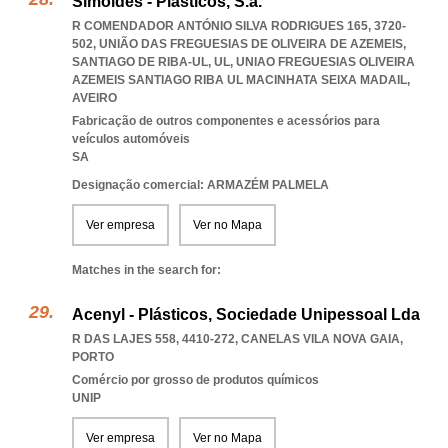
Simoldes - Plásticos, S.a.
R COMENDADOR ANTÓNIO SILVA RODRIGUES 165, 3720-
502, UNIÃO DAS FREGUESIAS DE OLIVEIRA DE AZEMEIS,
SANTIAGO DE RIBA-UL, UL
,
UNIAO FREGUESIAS OLIVEIRA
AZEMEIS SANTIAGO RIBA UL MACINHATA SEIXA MADAIL
,
AVEIRO
Fabricação de outros componentes e acessórios para
veículos automóveis
SA
Designação comercial: ARMAZÉM PALMELA
Ver empresa
Ver no Mapa
Matches in the search for:
Acenyl - Plásticos, Sociedade Unipessoal Lda
R DAS LAJES 558, 4410-272
,
CANELAS VILA NOVA GAIA
,
PORTO
Comércio por grosso de produtos químicos
UNIP
Ver empresa
Ver no Mapa