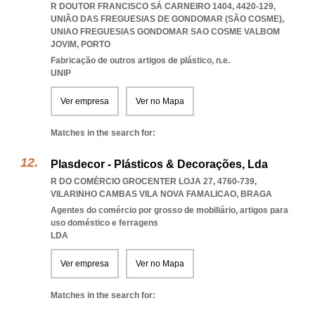
R DOUTOR FRANCISCO SÁ CARNEIRO 1404, 4420-129,
UNIÃO DAS FREGUESIAS DE GONDOMAR (SÃO COSME)
,
UNIAO FREGUESIAS GONDOMAR SAO COSME VALBOM
JOVIM
,
PORTO
Fabricação de outros artigos de plástico, n.e.
UNIP
Ver empresa
Ver no Mapa
Matches in the search for:
Plasdecor - Plásticos & Decorações, Lda
R DO COMÉRCIO GROCENTER LOJA 27, 4760-739
,
VILARINHO CAMBAS VILA NOVA FAMALICAO
,
BRAGA
Agentes do comércio por grosso de mobiliário, artigos para
uso doméstico e ferragens
LDA
Ver empresa
Ver no Mapa
Matches in the search for: