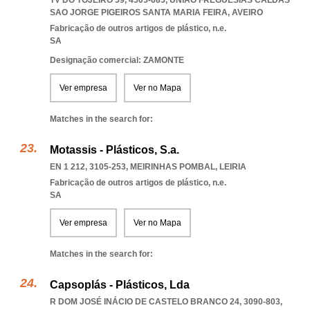
TV DO TOJEIRO 59, 4505-685
,
UNIAO FREGUESIAS CALDAS
SAO JORGE PIGEIROS SANTA MARIA FEIRA
,
AVEIRO
Fabricação de outros artigos de plástico, n.e.
SA
Designação comercial: ZAMONTE
Ver empresa
Ver no Mapa
Matches in the search for:
Motassis - Plásticos, S.a.
EN 1 212, 3105-253
,
MEIRINHAS POMBAL
,
LEIRIA
Fabricação de outros artigos de plástico, n.e.
SA
Ver empresa
Ver no Mapa
Matches in the search for:
Capsoplás - Plásticos, Lda
R DOM JOSÉ INÁCIO DE CASTELO BRANCO 24, 3090-803
,