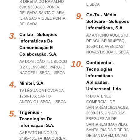
R DIREITA DO RAMALHO
LISBOA
69A, 9500-180
,
PONTA
DELGADA SANTA CLARA
,
Go-Tv - Média
ILHA SAO MIGUEL PONTA
Software - Soluções
DELGADA
Informáticas, S.a.
Collab - Soluções
AV ANTÓNIO AUGUSTO
Informáticas De
DE AGUIAR 80 4ºESQ.,
1050-018
,
AVENIDAS
Comunicação E
NOVAS LISBOA
,
LISBOA
Colaboração, S.a.
AV DOM JOÃO II 51 BLOCO
Confidentia -
B 2ºC, 1990-085
,
PARQUE
Tecnologias
NACOES LISBOA
,
LISBOA
Informáticas
Aplicadas,
Minitel, S.a.
Unipessoal, Lda
TV LÉGUA DA PÓVOA 1A,
1250-136
,
SANTO
R DO ATENEU
ANTONIO LISBOA
,
LISBOA
COMERCIAL DE
SANTARÉM 19/19A/19B,
Trigénius -
2000-215, UNIÃO DAS
Tecnologias De
FREGUESIAS DE
SANTAREM (MARVILA),
Informação, S.a.
SANTA IRIA DA RIBEIRA
AV BEATO NUNO 340,
DE SANTAREM
,
UNIAO
2495-401
,
FATIMA OUREM
,