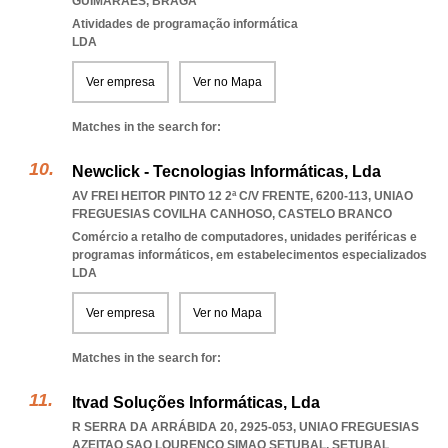
GUIMARAES
,
BRAGA
Atividades de programação informática
LDA
Ver empresa
Ver no Mapa
Matches in the search for:
Newclick - Tecnologias Informáticas, Lda
AV FREI HEITOR PINTO 12 2ª C/V FRENTE, 6200-113
,
UNIAO
FREGUESIAS COVILHA CANHOSO
,
CASTELO BRANCO
Comércio a retalho de computadores, unidades periféricas e
programas informáticos, em estabelecimentos especializados
LDA
Ver empresa
Ver no Mapa
Matches in the search for:
Itvad Soluções Informáticas, Lda
R SERRA DA ARRÁBIDA 20, 2925-053
,
UNIAO FREGUESIAS
AZEITAO SAO LOURENCO SIMAO SETUBAL
,
SETUBAL