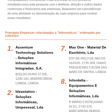
Computadores, Consultoria. Pode encontrar os 269 primeiros
resultados para esta pesquisa com o telefone, direção e outros dados
comerciais e financeiros das empresas. Baseamos em coincidências
de uma atividade ou denominação de cada empresa para mostrar
esses resultados.
Principais Empresas relacionadas a "Informaticas " ordenados por
cobrança
Accenture
Max One - Material De
Technology Solutions
Escritório, Lda
- Soluções
EST DE PAÇO DE ARCOS
Informáticas
163/165, 2735-309
,
UNIAO
FREGUESIAS CACEM SAO
Integradas, S.a.
MARCOS SINTRA
,
LISBOA
BOQ DO DURO 37 D/E,
1200-163
,
MISERICORDIA
Infordelta -
LISBOA
,
LISBOA
Equipamentos E
Soluções
Ideastation -
Informáticas, Lda
Soluções
Informáticas,
R MÁRIO CASTELHANO
42 E1, 2730-120
,
Unipessoal, Lda
BARCARENA OEIRAS
,