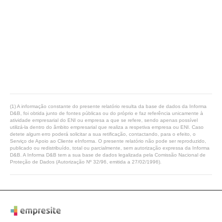
(1) A informação constante do presente relatório resulta da base de dados da Informa
D&B, foi obtida junto de fontes públicas ou do próprio e faz referência unicamente à
atividade empresarial do ENI ou empresa a que se refere, sendo apenas possível
utilizá-la dentro do âmbito empresarial que realiza a respetiva empresa ou ENI. Caso
detete algum erro poderá solicitar a sua retificação, contactando, para o efeito, o
Serviço de Apoio ao Cliente eInforma. O presente relatório não pode ser reproduzido,
publicado ou redistribuído, total ou parcialmente, sem autorização expressa da Informa
D&B. A Informa D&B tem a sua base de dados legalizada pela Comissão Nacional de
Proteção de Dados (Autorização Nº 32/96, emitida a 27/02/1996).