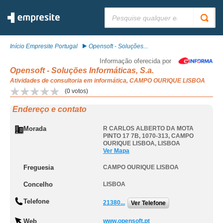
Pesquisar:
Início Empresite Portugal
Opensoft - Soluções...
Informação oferecida por
Opensoft - Soluções Informáticas, S.a.
Atividades de consultoria em informática, CAMPO OURIQUE LISBOA
(
0
votos)
Endereço e contato
Morada
R CARLOS ALBERTO DA MOTA
PINTO 17 7B, 1070-313
,
CAMPO
OURIQUE LISBOA
,
LISBOA
Ver Mapa
Freguesia
CAMPO OURIQUE LISBOA
Concelho
LISBOA
Telefone
21380...
Ver Telefone
Web
www.opensoft.pt