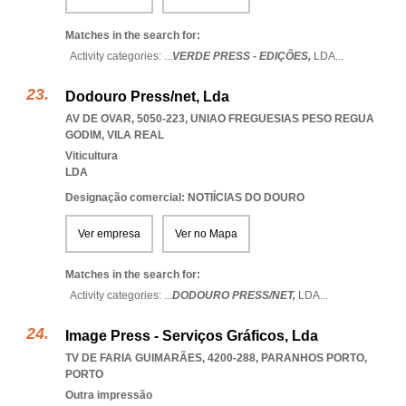
Matches in the search for:
Activity categories: ...
VERDE PRESS - EDIÇÕES,
LDA
...
Dodouro Press/net, Lda
AV DE OVAR, 5050-223
,
UNIAO FREGUESIAS PESO REGUA
GODIM
,
VILA REAL
Viticultura
LDA
Designação comercial: NOTIÍCIAS DO DOURO
Ver empresa
Ver no Mapa
Matches in the search for:
Activity categories: ...
DODOURO PRESS/NET,
LDA
...
Image Press - Serviços Gráficos, Lda
TV DE FARIA GUIMARÃES, 4200-288
,
PARANHOS PORTO
,
PORTO
Outra impressão