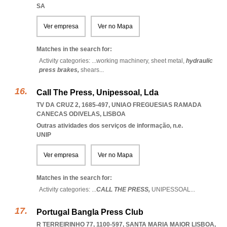
SA
Ver empresa
Ver no Mapa
Matches in the search for:
Activity categories: ...
working machinery,
sheet metal,
hydraulic
press brakes,
shears
...
Call The Press, Unipessoal, Lda
TV DA CRUZ 2, 1685-497
,
UNIAO FREGUESIAS RAMADA
CANECAS ODIVELAS
,
LISBOA
Outras atividades dos serviços de informação, n.e.
UNIP
Ver empresa
Ver no Mapa
Matches in the search for:
Activity categories: ...
CALL THE PRESS,
UNIPESSOAL
...
Portugal Bangla Press Club
R TERREIRINHO 77, 1100-597
,
SANTA MARIA MAIOR LISBOA
,