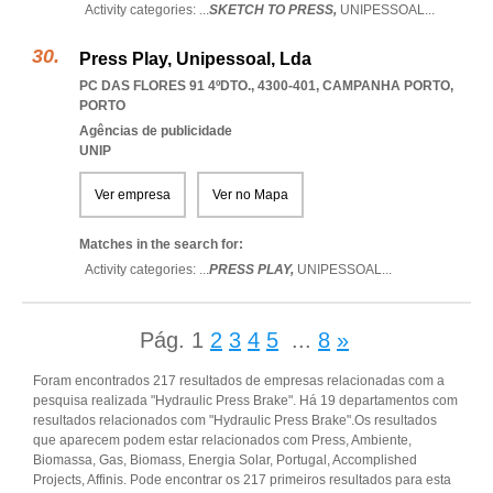
Activity categories: ...
SKETCH TO PRESS,
UNIPESSOAL
...
Press Play, Unipessoal, Lda
PC DAS FLORES 91 4ºDTO., 4300-401
,
CAMPANHA PORTO
,
PORTO
Agências de publicidade
UNIP
Ver empresa
Ver no Mapa
Matches in the search for:
Activity categories: ...
PRESS PLAY,
UNIPESSOAL
...
Pág.
1
2
3
4
5
...
8
»
Foram encontrados 217 resultados de empresas relacionadas com a
pesquisa realizada "Hydraulic Press Brake". Há 19 departamentos com
resultados relacionados com "Hydraulic Press Brake".Os resultados
que aparecem podem estar relacionados com Press, Ambiente,
Biomassa, Gas, Biomass, Energia Solar, Portugal, Accomplished
Projects, Affinis. Pode encontrar os 217 primeiros resultados para esta