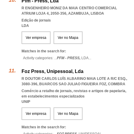
Pfm - Press, Lda
R ENGENHEIRO MONIZ DA MAIA CENTRO COMERCIAL
ATRIUM LOJA 4, 2050-356
,
AZAMBUJA
,
LISBOA
Edição de jornais
LDA
Ver empresa
Ver no Mapa
Matches in the search for:
Activity categories: ...
PFM - PRESS,
LDA
...
Foz Press, Unipessoal, Lda
R DOUTOR CARLOS LUÍS ALBARINO MAIA LOTE A R/C ESQ.,
3080-396
,
BUARCOS SAO JULIAO FIGUEIRA FOZ
,
COIMBRA
Comércio a retalho de jornais, revistas e artigos de papelaria,
em estabelecimentos especializados
UNIP
Ver empresa
Ver no Mapa
Matches in the search for: