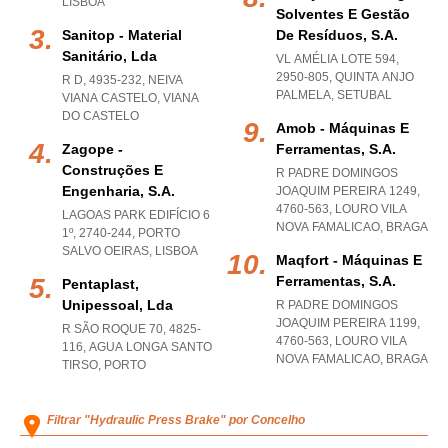
LISBOA
Solventes E Gestão
Sanitop - Material
De Resíduos, S.a.
Sanitário, Lda
VL AMÉLIA LOTE 594,
2950-805
,
QUINTA ANJO
R D, 4935-232
,
NEIVA
PALMELA
,
SETUBAL
VIANA CASTELO
,
VIANA
DO CASTELO
Amob - Máquinas E
Zagope -
Ferramentas, S.a.
Construções E
R PADRE DOMINGOS
Engenharia, S.a.
JOAQUIM PEREIRA 1249,
4760-563
,
LOURO VILA
LAGOAS PARK EDIFÍCIO 6
NOVA FAMALICAO
,
BRAGA
1º, 2740-244
,
PORTO
SALVO OEIRAS
,
LISBOA
Maqfort - Máquinas E
Ferramentas, S.a.
Pentaplast,
Unipessoal, Lda
R PADRE DOMINGOS
JOAQUIM PEREIRA 1199,
R SÃO ROQUE 70, 4825-
4760-563
,
LOURO VILA
116
,
AGUA LONGA SANTO
NOVA FAMALICAO
,
BRAGA
TIRSO
,
PORTO
Filtrar "Hydraulic Press Brake" por Concelho