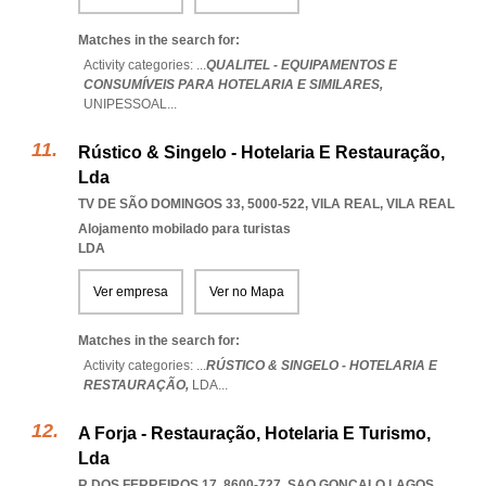
Matches in the search for:
Activity categories: ...
QUALITEL - EQUIPAMENTOS E
CONSUMÍVEIS PARA HOTELARIA E SIMILARES,
UNIPESSOAL
...
Rústico & Singelo - Hotelaria E Restauração,
Lda
TV DE SÃO DOMINGOS 33, 5000-522
,
VILA REAL
,
VILA REAL
Alojamento mobilado para turistas
LDA
Ver empresa
Ver no Mapa
Matches in the search for:
Activity categories: ...
RÚSTICO & SINGELO - HOTELARIA E
RESTAURAÇÃO,
LDA
...
A Forja - Restauração, Hotelaria E Turismo,
Lda
R DOS FERREIROS 17, 8600-727
,
SAO GONCALO LAGOS
,