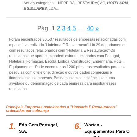
Activity categories: ...
NEREIDA - RESTAURAÇÃO,
HOTELARIA
E SIMILARES,
LDA
...
Pág.
1
2
3
4
5
...
40
»
Foram encontrados 86.537 resultados de empresas relacionadas com
a pesquisa realizada "Hotelaria E Restauracao". Há 29 departamentos
com resultados relacionados com "Hotelaria E Restauracao".Os
resultados que aparecem podem estar relacionados com Portugal,
Hotelaria, Formacao, Escola, Lisboa, Construcao, Engenharia, Hotel,
Equipamentos. Pode encontrar os 1200 primeiros resultados para esta
pesquisa com o telefone, direção e outros dados comerciais e
financeiros das empresas. Baseamos em coincidências de uma
atividade ou denominação de cada empresa para mostrar esses
resultados.
Principais Empresas relacionadas a "Hotelaria E Restauracao "
ordenados por cobrança
Edp Gem Portugal,
Worten -
S.a.
Equipamentos Para O