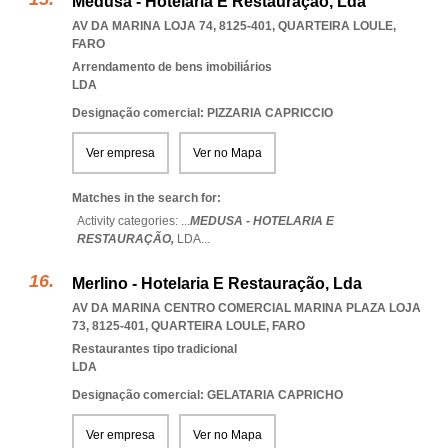
Medusa - Hotelaria E Restauração, Lda
AV DA MARINA LOJA 74, 8125-401
,
QUARTEIRA LOULE
,
FARO
Arrendamento de bens imobiliários
LDA
Designação comercial: PIZZARIA CAPRICCIO
Ver empresa
Ver no Mapa
Matches in the search for:
Activity categories: ...
MEDUSA - HOTELARIA E
RESTAURAÇÃO,
LDA
...
Merlino - Hotelaria E Restauração, Lda
AV DA MARINA CENTRO COMERCIAL MARINA PLAZA LOJA
73, 8125-401
,
QUARTEIRA LOULE
,
FARO
Restaurantes tipo tradicional
LDA
Designação comercial: GELATARIA CAPRICHO
Ver empresa
Ver no Mapa