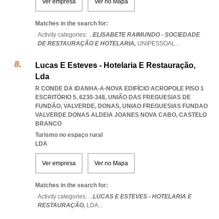
Ver empresa
Ver no Mapa
Matches in the search for:
Activity categories: ...
ELISABETE RAIMUNDO - SOCIEDADE
DE RESTAURAÇÃO E HOTELARIA,
UNIPESSOAL
...
Lucas E Esteves - Hotelaria E Restauração,
Lda
R CONDE DA IDANHA-A-NOVA EDIFÍCIO ACROPOLE PISO 1
ESCRITÓRIO 5, 6230-348, UNIÃO DAS FREGUESIAS DE
FUNDÃO, VALVERDE, DONAS
,
UNIAO FREGUESIAS FUNDAO
VALVERDE DONAS ALDEIA JOANES NOVA CABO
,
CASTELO
BRANCO
Turismo no espaço rural
LDA
Ver empresa
Ver no Mapa
Matches in the search for:
Activity categories: ...
LUCAS E ESTEVES - HOTELARIA E
RESTAURAÇÃO,
LDA
...