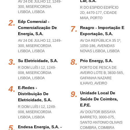
Lar, S.a.
AV 24 DE JULHO 12, 1249-
300
,
MISERICORDIA
R DO ESPIDO EDIFÍCIO
LISBOA
,
LISBOA
2D, 4470-177
,
CIDADE
MAIA
,
PORTO
Edp Comercial -
Comercialização De
Reagro - Importação E
Energia, S.a.
Exportação, S.a.
AV 24 DE JULHO 12, 1249-
AV DA REPÚBLICA 35 1º,
300
,
MISERICORDIA
1050-186
,
AVENIDAS
LISBOA
,
LISBOA
NOVAS LISBOA
,
LISBOA
Su Eletricidade, S.a.
Prio Energy, S.a.
R DOM LUÍS I 12, 1249-
PORTO DE PESCA DE
008
,
MISERICORDIA
AVEIRO LOTE B, 3830-565
,
LISBOA
,
LISBOA
GAFANHA NAZARE
ILHAVO
,
AVEIRO
E-Redes -
Unidade Local De
Distribuição De
Saúde De Coimbra,
Eletricidade, S.a.
E.p.e.
R DOM LUÍS I 12, 1249-
008
,
MISERICORDIA
AV DOUTOR BISSAYA
LISBOA
,
LISBOA
BARRETO, 3000-075
,
SANTO ANTONIO OLIVAIS
Endesa Energia, S.a. -
COIMBRA
,
COIMBRA