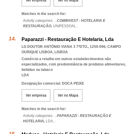
Ver empresa
Ver no Mapa
Matches in the search for:
Activity categories: ...
COMINVEST - HOTELARIA E
RESTAURAÇÃO,
UNIPESSOAL
...
Paparazzi - Restauração E Hotelaria, Lda
LG DOUTOR ANTÓNIO VIANA 3 7ºDTO., 1250-096
,
CAMPO
OURIQUE LISBOA
,
LISBOA
Comércio a retalho em outros estabelecimentos não
especializados, com predominância de produtos alimentares,
bebidas ou tabaco
LDA
Designação comercial: DOCA PEIXE
Ver empresa
Ver no Mapa
Matches in the search for:
Activity categories: ...
PAPARAZZI - RESTAURAÇÃO E
HOTELARIA,
LDA
...