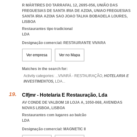
R MÁRTIRES DO TARRAFAL 12, 2695-056, UNIÃO DAS
FREGUESIAS DE SANTA IRIA DE AZOIA
,
UNIAO FREGUESIAS
SANTA IRIA AZOIA SAO JOAO TALHA BOBADELA LOURES
,
LISBOA
Restaurantes tipo tradicional
LDA
Designação comercial: RESTAURANTE VIVARA
Ver empresa
Ver no Mapa
Matches in the search for:
Activity categories: ...
VIVARÁ - RESTAURAÇÃO,
HOTELARIA E
INVESTIMENTOS,
LDA
...
Clfjmr - Hotelaria E Restauração, Lda
AV CONDE DE VALBOM 18 LOJA A, 1050-068
,
AVENIDAS
NOVAS LISBOA
,
LISBOA
Restaurantes com lugares ao balcão
LDA
Designação comercial: MAGNETIC II