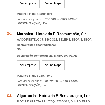
Ver empresa
Ver no Mapa
Matches in the search for:
Activity categories: ...
CLFJMR - HOTELARIA E
RESTAURAÇÃO,
LDA
...
Merpeixe - Hotelaria E Restauração, S.a.
AV DO RESTELO 37, 1400-314
,
BELEM LISBOA
,
LISBOA
Restaurantes tipo tradicional
SA
Designação comercial: MERCADO DO PEIXE
Ver empresa
Ver no Mapa
Matches in the search for:
Activity categories: ...
MERPEIXE - HOTELARIA E
RESTAURAÇÃO,
S.A.
...
Algarhorta - Hotelaria E Restauração, Lda
R DE A BARRETA 2A 1ºESQ., 8700-382
,
OLHAO
,
FARO