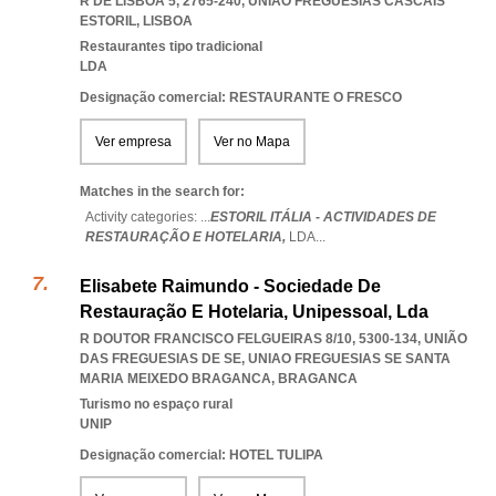
R DE LISBOA 5, 2765-240
,
UNIAO FREGUESIAS CASCAIS
ESTORIL
,
LISBOA
Restaurantes tipo tradicional
LDA
Designação comercial: RESTAURANTE O FRESCO
Ver empresa
Ver no Mapa
Matches in the search for:
Activity categories: ...
ESTORIL ITÁLIA - ACTIVIDADES DE
RESTAURAÇÃO E HOTELARIA,
LDA
...
Elisabete Raimundo - Sociedade De
Restauração E Hotelaria, Unipessoal, Lda
R DOUTOR FRANCISCO FELGUEIRAS 8/10, 5300-134, UNIÃO
DAS FREGUESIAS DE SE
,
UNIAO FREGUESIAS SE SANTA
MARIA MEIXEDO BRAGANCA
,
BRAGANCA
Turismo no espaço rural
UNIP
Designação comercial: HOTEL TULIPA