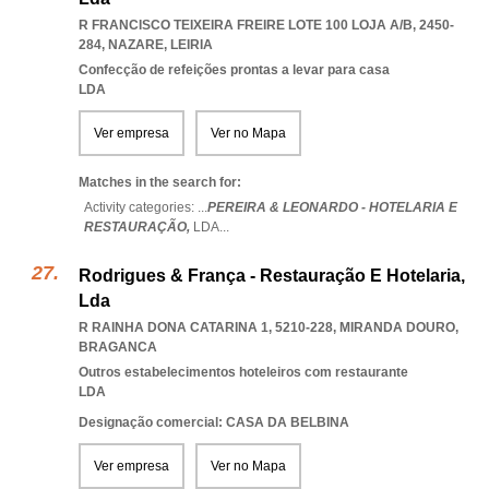
R FRANCISCO TEIXEIRA FREIRE LOTE 100 LOJA A/B, 2450-
284
,
NAZARE
,
LEIRIA
Confecção de refeições prontas a levar para casa
LDA
Ver empresa
Ver no Mapa
Matches in the search for:
Activity categories: ...
PEREIRA & LEONARDO - HOTELARIA E
RESTAURAÇÃO,
LDA
...
Rodrigues & França - Restauração E Hotelaria,
Lda
R RAINHA DONA CATARINA 1, 5210-228
,
MIRANDA DOURO
,
BRAGANCA
Outros estabelecimentos hoteleiros com restaurante
LDA
Designação comercial: CASA DA BELBINA
Ver empresa
Ver no Mapa