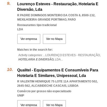
Lourenço Esteves - Restauração, Hotelaria E
Diversão, Lda
R PADRE DOMINGOS MONTEIRO DA COSTA 6, 8500-132
,
MEXILHOEIRA GRANDE PORTIMAO
,
FARO
Restaurantes tipo tradicional
LDA
Ver empresa
Ver no Mapa
Matches in the search for:
Activity categories: ...
LOURENÇO ESTEVES - RESTAURAÇÃO,
HOTELARIA E DIVERSÃO,
LDA
...
Qualitel - Equipamentos E Consumíveis Para
Hotelaria E Similares, Unipessoal, Lda
R VALENTIM HENRIQUE 75 LOTE 11A APARTAMENTO 502,
2645-562
,
ALCABIDECHE CASCAIS
,
LISBOA
Comércio por grosso não especializado
UNIP
Ver empresa
Ver no Mapa