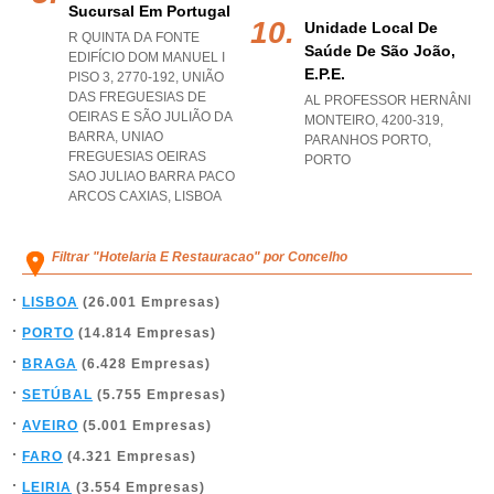
Sucursal Em Portugal
Unidade Local De
R QUINTA DA FONTE
Saúde De São João,
EDIFÍCIO DOM MANUEL I
E.p.e.
PISO 3, 2770-192, UNIÃO
DAS FREGUESIAS DE
AL PROFESSOR HERNÂNI
OEIRAS E SÃO JULIÃO DA
MONTEIRO, 4200-319
,
BARRA
,
UNIAO
PARANHOS PORTO
,
FREGUESIAS OEIRAS
PORTO
SAO JULIAO BARRA PACO
ARCOS CAXIAS
,
LISBOA
Filtrar "Hotelaria E Restauracao" por Concelho
LISBOA
(26.001 Empresas)
PORTO
(14.814 Empresas)
BRAGA
(6.428 Empresas)
SETÚBAL
(5.755 Empresas)
AVEIRO
(5.001 Empresas)
FARO
(4.321 Empresas)
LEIRIA
(3.554 Empresas)