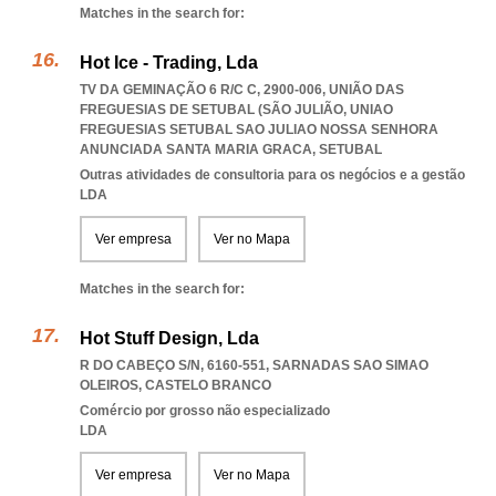
Matches in the search for:
Hot Ice - Trading, Lda
TV DA GEMINAÇÃO 6 R/C C, 2900-006, UNIÃO DAS
FREGUESIAS DE SETUBAL (SÃO JULIÃO
,
UNIAO
FREGUESIAS SETUBAL SAO JULIAO NOSSA SENHORA
ANUNCIADA SANTA MARIA GRACA
,
SETUBAL
Outras atividades de consultoria para os negócios e a gestão
LDA
Ver empresa
Ver no Mapa
Matches in the search for:
Hot Stuff Design, Lda
R DO CABEÇO S/N, 6160-551
,
SARNADAS SAO SIMAO
OLEIROS
,
CASTELO BRANCO
Comércio por grosso não especializado
LDA
Ver empresa
Ver no Mapa