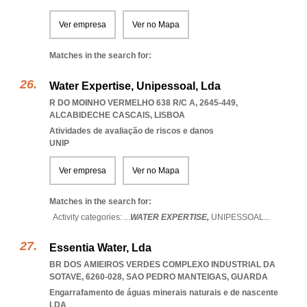
Ver empresa
Ver no Mapa
Matches in the search for:
Water Expertise, Unipessoal, Lda
R DO MOINHO VERMELHO 638 R/C A, 2645-449
,
ALCABIDECHE CASCAIS
,
LISBOA
Atividades de avaliação de riscos e danos
UNIP
Ver empresa
Ver no Mapa
Matches in the search for:
Activity categories: ...
WATER EXPERTISE,
UNIPESSOAL
...
Essentia Water, Lda
BR DOS AMIEIROS VERDES COMPLEXO INDUSTRIAL DA
SOTAVE, 6260-028
,
SAO PEDRO MANTEIGAS
,
GUARDA
Engarrafamento de águas minerais naturais e de nascente
LDA