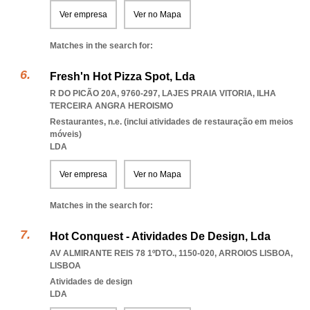
Ver empresa
Ver no Mapa
Matches in the search for:
Fresh'n Hot Pizza Spot, Lda
R DO PICÃO 20A, 9760-297
,
LAJES PRAIA VITORIA
,
ILHA
TERCEIRA ANGRA HEROISMO
Restaurantes, n.e. (inclui atividades de restauração em meios
móveis)
LDA
Ver empresa
Ver no Mapa
Matches in the search for:
Hot Conquest - Atividades De Design, Lda
AV ALMIRANTE REIS 78 1ºDTO., 1150-020
,
ARROIOS LISBOA
,
LISBOA
Atividades de design
LDA