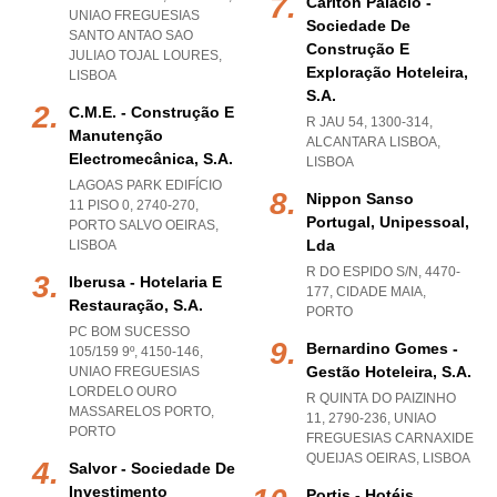
Carlton Palácio -
UNIAO FREGUESIAS
Sociedade De
SANTO ANTAO SAO
Construção E
JULIAO TOJAL LOURES
,
Exploração Hoteleira,
LISBOA
S.a.
C.m.e. - Construção E
R JAU 54, 1300-314
,
Manutenção
ALCANTARA LISBOA
,
Electromecânica, S.a.
LISBOA
LAGOAS PARK EDIFÍCIO
Nippon Sanso
11 PISO 0, 2740-270
,
Portugal, Unipessoal,
PORTO SALVO OEIRAS
,
Lda
LISBOA
R DO ESPIDO S/N, 4470-
Iberusa - Hotelaria E
177
,
CIDADE MAIA
,
Restauração, S.a.
PORTO
PC BOM SUCESSO
Bernardino Gomes -
105/159 9º, 4150-146
,
Gestão Hoteleira, S.a.
UNIAO FREGUESIAS
LORDELO OURO
R QUINTA DO PAIZINHO
MASSARELOS PORTO
,
11, 2790-236
,
UNIAO
PORTO
FREGUESIAS CARNAXIDE
QUEIJAS OEIRAS
,
LISBOA
Salvor - Sociedade De
Investimento
Portis - Hotéis