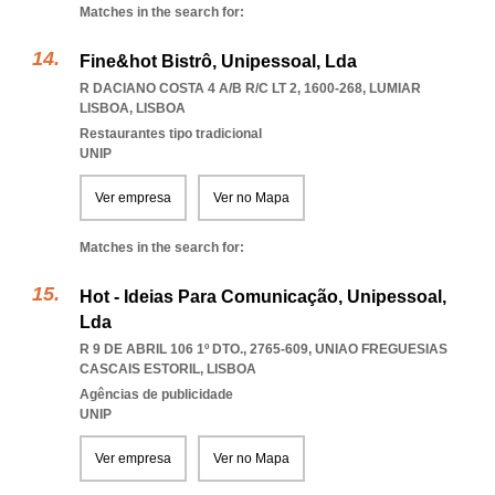
Matches in the search for:
Fine&hot Bistrô, Unipessoal, Lda
R DACIANO COSTA 4 A/B R/C LT 2, 1600-268
,
LUMIAR
LISBOA
,
LISBOA
Restaurantes tipo tradicional
UNIP
Ver empresa
Ver no Mapa
Matches in the search for:
Hot - Ideias Para Comunicação, Unipessoal,
Lda
R 9 DE ABRIL 106 1º DTO., 2765-609
,
UNIAO FREGUESIAS
CASCAIS ESTORIL
,
LISBOA
Agências de publicidade
UNIP
Ver empresa
Ver no Mapa