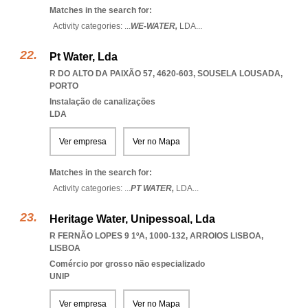
Matches in the search for:
Activity categories: ...
WE-WATER,
LDA
...
Pt Water, Lda
R DO ALTO DA PAIXÃO 57, 4620-603
,
SOUSELA LOUSADA
,
PORTO
Instalação de canalizações
LDA
Ver empresa
Ver no Mapa
Matches in the search for:
Activity categories: ...
PT WATER,
LDA
...
Heritage Water, Unipessoal, Lda
R FERNÃO LOPES 9 1ºA, 1000-132
,
ARROIOS LISBOA
,
LISBOA
Comércio por grosso não especializado
UNIP
Ver empresa
Ver no Mapa