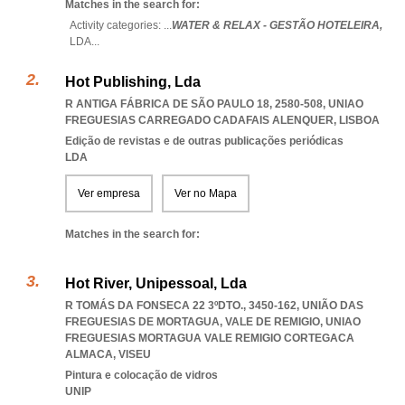
Matches in the search for:
Activity categories: ...
WATER & RELAX - GESTÃO HOTELEIRA,
LDA
...
Hot Publishing, Lda
R ANTIGA FÁBRICA DE SÃO PAULO 18, 2580-508
,
UNIAO
FREGUESIAS CARREGADO CADAFAIS ALENQUER
,
LISBOA
Edição de revistas e de outras publicações periódicas
LDA
Ver empresa
Ver no Mapa
Matches in the search for:
Hot River, Unipessoal, Lda
R TOMÁS DA FONSECA 22 3ºDTO., 3450-162, UNIÃO DAS
FREGUESIAS DE MORTAGUA, VALE DE REMIGIO
,
UNIAO
FREGUESIAS MORTAGUA VALE REMIGIO CORTEGACA
ALMACA
,
VISEU
Pintura e colocação de vidros
UNIP