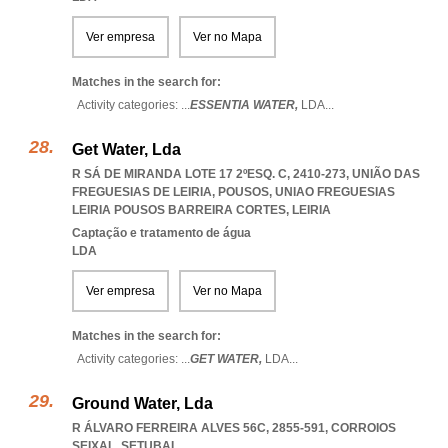
Ver empresa
Ver no Mapa
Matches in the search for:
Activity categories: ...
ESSENTIA WATER,
LDA
...
Get Water, Lda
R SÁ DE MIRANDA LOTE 17 2ºESQ. C, 2410-273, UNIÃO DAS
FREGUESIAS DE LEIRIA, POUSOS
,
UNIAO FREGUESIAS
LEIRIA POUSOS BARREIRA CORTES
,
LEIRIA
Captação e tratamento de água
LDA
Ver empresa
Ver no Mapa
Matches in the search for:
Activity categories: ...
GET WATER,
LDA
...
Ground Water, Lda
R ÁLVARO FERREIRA ALVES 56C, 2855-591
,
CORROIOS
SEIXAL
,
SETUBAL