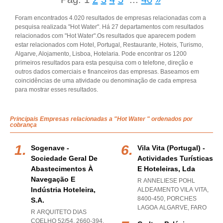
Foram encontrados 4.020 resultados de empresas relacionadas com a
pesquisa realizada "Hot Water". Há 27 departamentos com resultados
relacionados com "Hot Water".Os resultados que aparecem podem
estar relacionados com Hotel, Portugal, Restaurante, Hoteis, Turismo,
Algarve, Alojamento, Lisboa, Hotelaria. Pode encontrar os 1200
primeiros resultados para esta pesquisa com o telefone, direção e
outros dados comerciais e financeiros das empresas. Baseamos em
coincidências de uma atividade ou denominação de cada empresa
para mostrar esses resultados.
Principais Empresas relacionadas a "Hot Water " ordenados por
cobrança
Sogenave -
Vila Vita (portugal) -
Sociedade Geral De
Actividades Turísticas
Abastecimentos À
E Hoteleiras, Lda
Navegação E
R ANNELIESE POHL
Indústria Hoteleira,
ALDEAMENTO VILA VITA,
8400-450
,
PORCHES
S.a.
LAGOA ALGARVE
,
FARO
R ARQUITETO DIAS
COELHO 52/54, 2660-394
,