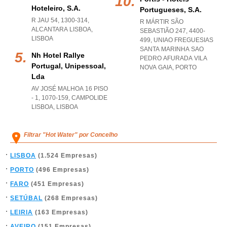
Hoteleiro, S.a.
Portugueses, S.a.
R JAU 54, 1300-314
,
R MÁRTIR SÃO
ALCANTARA LISBOA
,
SEBASTIÃO 247, 4400-
LISBOA
499
,
UNIAO FREGUESIAS
SANTA MARINHA SAO
Nh Hotel Rallye
PEDRO AFURADA VILA
Portugal, Unipessoal,
NOVA GAIA
,
PORTO
Lda
AV JOSÉ MALHOA 16 PISO
- 1, 1070-159
,
CAMPOLIDE
LISBOA
,
LISBOA
Filtrar "Hot Water" por Concelho
LISBOA
(1.524 Empresas)
PORTO
(496 Empresas)
FARO
(451 Empresas)
SETÚBAL
(268 Empresas)
LEIRIA
(163 Empresas)
AVEIRO
(151 Empresas)