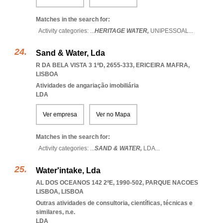
Matches in the search for:
Activity categories: ...
HERITAGE WATER,
UNIPESSOAL
...
Sand & Water, Lda
R DA BELA VISTA 3 1ºD, 2655-333
,
ERICEIRA MAFRA
,
LISBOA
Atividades de angariação imobiliária
LDA
Ver empresa
Ver no Mapa
Matches in the search for:
Activity categories: ...
SAND & WATER,
LDA
...
Water'intake, Lda
AL DOS OCEANOS 142 2ºE, 1990-502
,
PARQUE NACOES
LISBOA
,
LISBOA
Outras atividades de consultoria, científicas, técnicas e
similares, n.e.
LDA