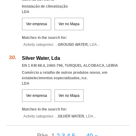
Instalação de climatização
LDA
Ver empresa
Ver no Mapa
Matches in the search for:
Activity categories: ...
GROUND WATER,
LDA
...
Silver Water, Lda
EN 1 KM 88.4, 2460-796
,
TURQUEL ALCOBACA
,
LEIRIA
Comércio a retalho de outros produtos novos, em
estabelecimentos especializados, n.e.
LDA
Ver empresa
Ver no Mapa
Matches in the search for:
Activity categories: ...
SILVER WATER,
LDA
...
Pág.
1
2
3
4
5
...
40
»