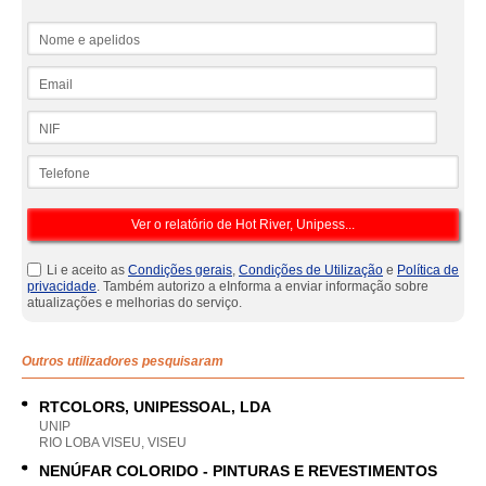
Nome e apelidos
Email
NIF
Telefone
Li e aceito as
Condições gerais
,
Condições de Utilização
e
Política de
privacidade
. Também autorizo a eInforma a enviar informação sobre
atualizações e melhorias do serviço.
Outros utilizadores pesquisaram
RTCOLORS, UNIPESSOAL, LDA
UNIP
RIO LOBA VISEU, VISEU
NENÚFAR COLORIDO - PINTURAS E REVESTIMENTOS