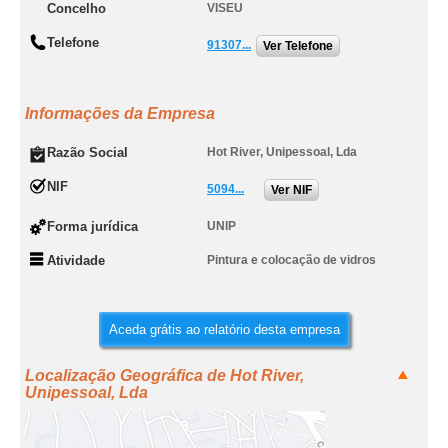
Concelho
VISEU
Telefone
91307...
Ver Telefone
Informações da Empresa
Razão Social
Hot River, Unipessoal, Lda
NIF
5094...
Ver NIF
Forma jurídica
UNIP
Atividade
Pintura e colocação de vidros
Aceda grátis ao relatório desta empresa
Localização Geográfica de Hot River,
Unipessoal, Lda