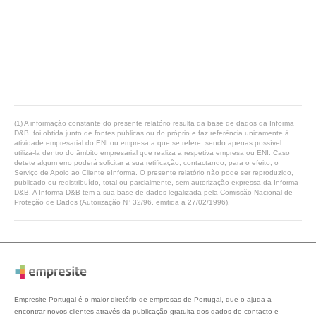
(1) A informação constante do presente relatório resulta da base de dados da Informa
D&B, foi obtida junto de fontes públicas ou do próprio e faz referência unicamente à
atividade empresarial do ENI ou empresa a que se refere, sendo apenas possível
utilizá-la dentro do âmbito empresarial que realiza a respetiva empresa ou ENI. Caso
detete algum erro poderá solicitar a sua retificação, contactando, para o efeito, o
Serviço de Apoio ao Cliente eInforma. O presente relatório não pode ser reproduzido,
publicado ou redistribuído, total ou parcialmente, sem autorização expressa da Informa
D&B. A Informa D&B tem a sua base de dados legalizada pela Comissão Nacional de
Proteção de Dados (Autorização Nº 32/96, emitida a 27/02/1996).
Empresite Portugal é o maior diretório de empresas de Portugal, que o ajuda a
encontrar novos clientes através da publicação gratuita dos dados de contacto e