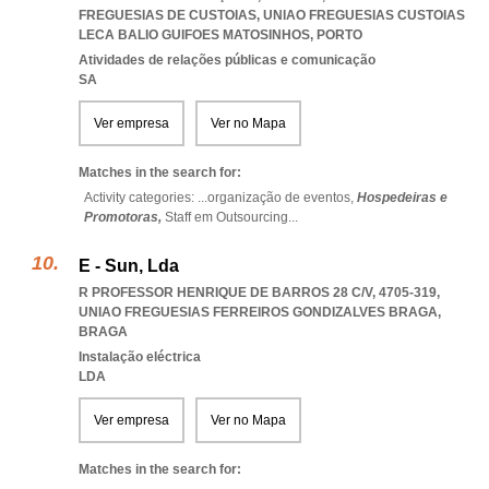
FREGUESIAS DE CUSTOIAS
,
UNIAO FREGUESIAS CUSTOIAS
LECA BALIO GUIFOES MATOSINHOS
,
PORTO
Atividades de relações públicas e comunicação
SA
Ver empresa
Ver no Mapa
Matches in the search for:
Activity categories: ...
organização de eventos,
Hospedeiras e
Promotoras,
Staff em Outsourcing
...
E - Sun, Lda
R PROFESSOR HENRIQUE DE BARROS 28 C/V, 4705-319
,
UNIAO FREGUESIAS FERREIROS GONDIZALVES BRAGA
,
BRAGA
Instalação eléctrica
LDA
Ver empresa
Ver no Mapa
Matches in the search for: