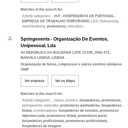
Matches in the search for:
Activity categories: ...
H.P. - HOSPEDEIRAS DE PORTUGAL -
EMPRESA DE TRABALHO TEMPORÁRIO,
LDA,
Outsourcing,
merchandising,
promotoras,
relocation
...
Springevents - Organização De Eventos,
Unipessoal, Lda
AV REPÚBLICA DA BULGÁRIA LOTE 15 8ºB, 1950-375
,
MARVILA LISBOA
,
LISBOA
Organização de feiras, congressos e outros eventos similares
UNIP
Ver empresa
Ver no Mapa
Matches in the search for:
Activity categories: ...
lisboa,
eventos,
hospedeiras,
promotoras,
springevents,
mascotes,
promotoras patinadoras,
hospedeiras
lisboa,
coordenadoras,
hospedeiras de eventos,
promotoras
hipermercado,
promotoras lisboa,
promotoras porto,
hospedeiras profissionais,
promotoras profissionais,
hospedeiras de imagem
...