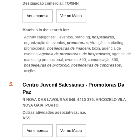
Designação comercial: TOXINN
Ver empresa
Ver no Mapa
Matches in the search for:
Activity categories: ...
eventos,
branding,
hospedeiras,
organização de eventos,
promotoras,
Atracção,
marketing,
promocional,
hospedeiras de imagem,
toxin,
agência de
eventos,
agencia de promotoras,
de hospedeiras,
agencia de
marketing promocional,
eventos 360,
comunicação 360,
hospedeiras de protocolo,
hospedeiras de congressos,
acções
...
Centro Juvenil Salesianas - Promotoras Da
Paz
R NOVA DAS LAVOURAS 649, 4410-379
,
ARCOZELO VILA
NOVA GAIA
,
PORTO
Outras atividades associativas, n.e.
ASS
Ver empresa
Ver no Mapa