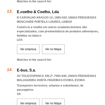
Matches in the search for:
E.coelho & Coelho, Lda
R CARVALHO ARAÚJO 1A, 1885-020
,
UNIAO FREGUESIAS
MOSCAVIDE PORTELA LOURES
,
LISBOA
Comércio a retalho em outros estabelecimentos não
especializados, com predominância de produtos alimentares,
bebidas ou tabaco
LDA
Ver empresa
Ver no Mapa
Matches in the search for:
E-bus, S.a.
AV TÚLIO ESPANCA S/N 2º, 7005-840
,
UNIAO FREGUESIAS
MALAGUEIRA HORTA FIGUEIRAS EVORA
,
EVORA
Transportes terrestres, urbanos e suburbanos, de
passageiros
SA
Ver empresa
Ver no Mapa