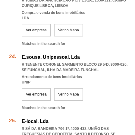
R TOMÁS DA ANUNCIAÇÃO 9 C/V ESQA., 1350-321
,
CAMPO
OURIQUE LISBOA
,
LISBOA
Compra e venda de bens imobiliários
LDA
Ver empresa
Ver no Mapa
Matches in the search for:
E.sousa, Unipessoal, Lda
R TENENTE CORONEL SARMENTO BLOCO 29 5ºD, 9000-020
,
SE FUNCHAL
,
ILHA DA MADEIRA FUNCHAL
Arrendamento de bens imobiliários
UNIP
Ver empresa
Ver no Mapa
Matches in the search for:
E-local, Lda
R SÁ DA BANDEIRA 706 1º, 4000-432, UNIÃO DAS
FREGUESIAS DE CEDOFEITA, SANTO ILDEFONSO, SE,