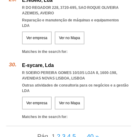
E.rebelo, Lda
R DO REGADOR 228, 3720-695
,
SAO ROQUE OLIVEIRA
AZEMEIS
,
AVEIRO
Reparação e manutenção de máquinas e equipamentos
LDA
Ver empresa
Ver no Mapa
Matches in the search for:
E-sycare, Lda
R SOEIRO PEREIRA GOMES 10/10S LOJA 8, 1600-198
,
AVENIDAS NOVAS LISBOA
,
LISBOA
Outras atividades de consultoria para os negócios e a gestão
LDA
Ver empresa
Ver no Mapa
Matches in the search for:
Pág.
1
2
3
4
5
...
40
»