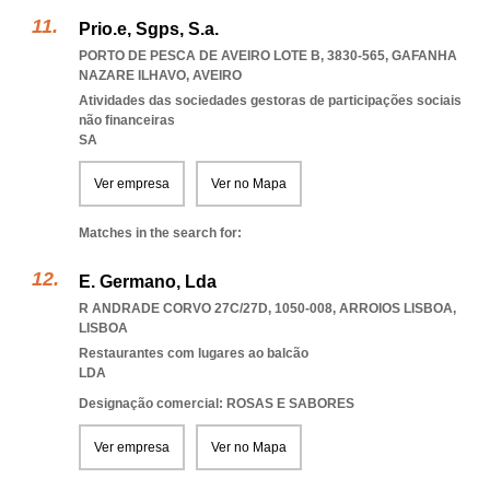
Prio.e, Sgps, S.a.
PORTO DE PESCA DE AVEIRO LOTE B, 3830-565
,
GAFANHA
NAZARE ILHAVO
,
AVEIRO
Atividades das sociedades gestoras de participações sociais
não financeiras
SA
Ver empresa
Ver no Mapa
Matches in the search for:
E. Germano, Lda
R ANDRADE CORVO 27C/27D, 1050-008
,
ARROIOS LISBOA
,
LISBOA
Restaurantes com lugares ao balcão
LDA
Designação comercial: ROSAS E SABORES
Ver empresa
Ver no Mapa