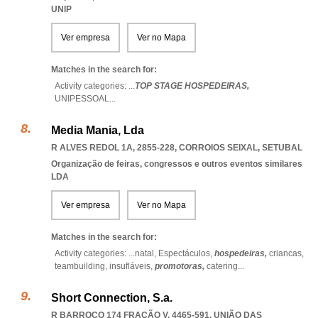
UNIP
Ver empresa
Ver no Mapa
Matches in the search for:
Activity categories: ...
TOP STAGE HOSPEDEIRAS,
UNIPESSOAL
...
Media Mania, Lda
R ALVES REDOL 1A, 2855-228
,
CORROIOS SEIXAL
,
SETUBAL
Organização de feiras, congressos e outros eventos similares
LDA
Ver empresa
Ver no Mapa
Matches in the search for:
Activity categories: ...
natal,
Espectáculos,
hospedeiras,
criancas,
teambuilding,
insufláveis,
promotoras,
catering
...
Short Connection, S.a.
R BARROCO 174 FRAÇÃO V, 4465-591, UNIÃO DAS