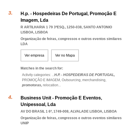
H.p. - Hospedeiras De Portugal, Promoção E
Imagem, Lda
R ARTILHARIA 1 79 3ºESQ., 1250-038
,
SANTO ANTONIO
LISBOA
,
LISBOA
Organização de feiras, congressos e outros eventos similares
LDA
Ver empresa
Ver no Mapa
Matches in the search for:
Activity categories: ...
H.P. - HOSPEDEIRAS DE PORTUGAL,
PROMOÇÃO E IMAGEM,
Outsourcing,
merchandising,
promotoras,
relocation
...
Business Unit - Promoção E Eventos,
Unipessoal, Lda
AV DO BRASIL 1 6º, 1749-008
,
ALVALADE LISBOA
,
LISBOA
Organização de feiras, congressos e outros eventos similares
UNIP