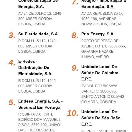
Comercialização De
Reagro - Importação E
Energia, S.a.
Exportação, S.a.
AV 24 DE JULHO 12, 1249-
AV DA REPÚBLICA 35 1º,
300
,
MISERICORDIA
1050-186
,
AVENIDAS
LISBOA
,
LISBOA
NOVAS LISBOA
,
LISBOA
Su Eletricidade, S.a.
Prio Energy, S.a.
R DOM LUÍS I 12, 1249-
PORTO DE PESCA DE
008
,
MISERICORDIA
AVEIRO LOTE B, 3830-565
,
LISBOA
,
LISBOA
GAFANHA NAZARE
ILHAVO
,
AVEIRO
E-Redes -
Unidade Local De
Distribuição De
Saúde De Coimbra,
Eletricidade, S.a.
E.p.e.
R DOM LUÍS I 12, 1249-
008
,
MISERICORDIA
AV DOUTOR BISSAYA
LISBOA
,
LISBOA
BARRETO, 3000-075
,
SANTO ANTONIO OLIVAIS
Endesa Energia, S.a. -
COIMBRA
,
COIMBRA
Sucursal Em Portugal
Unidade Local De
R QUINTA DA FONTE
Saúde De São João,
EDIFÍCIO DOM MANUEL I
E.p.e.
PISO 3, 2770-192, UNIÃO
DAS FREGUESIAS DE
AL PROFESSOR HERNÂNI