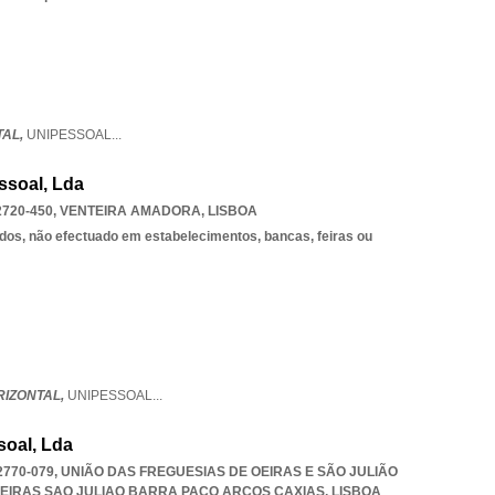
TAL,
UNIPESSOAL
...
ssoal, Lda
2720-450
,
VENTEIRA AMADORA
,
LISBOA
dos, não efectuado em estabelecimentos, bancas, feiras ou
IZONTAL,
UNIPESSOAL
...
soal, Lda
, 2770-079, UNIÃO DAS FREGUESIAS DE OEIRAS E SÃO JULIÃO
OEIRAS SAO JULIAO BARRA PACO ARCOS CAXIAS
,
LISBOA