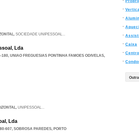
Propri
Vertic
Alumin
Aquec
ZONTAL,
SOCIEDADE UNIPESSOAL
...
Assist
Caixa
ssoal, Lda
Centro
-180
,
UNIAO FREGUESIAS PONTINHA FAMOES ODIVELAS
,
Condo
IZONTAL,
UNIPESSOAL
...
oal, Lda
80-607
,
SOBROSA PAREDES
,
PORTO