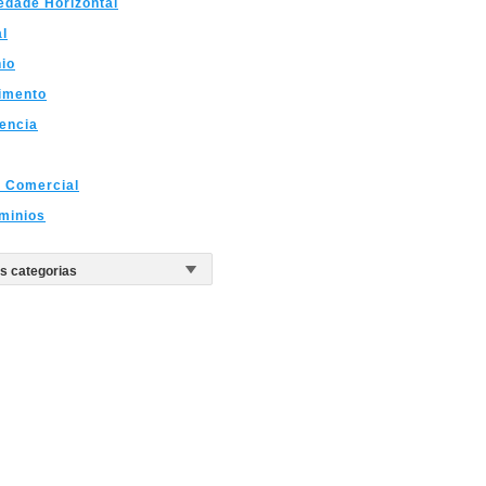
edade Horizontal
al
io
imento
encia
 Comercial
minios