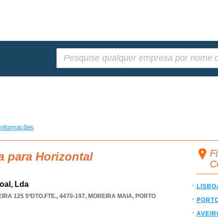
Pesquisar:
informações
Fi
a para Horizontal
C
oal, Lda
LISBO
A 125 5ºDTO.FTE., 4470-197
,
MOREIRA MAIA
,
PORTO
PORT
AVEIR