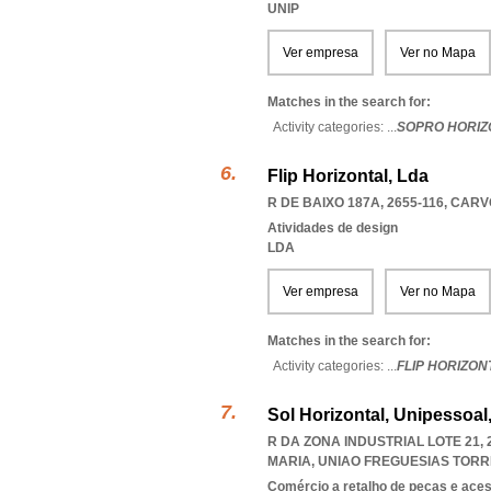
UNIP
Ver empresa
Ver no Mapa
Matches in the search for:
Activity categories: ...
SOPRO HORIZ
Flip Horizontal, Lda
R DE BAIXO 187A, 2655-116
,
CARV
Atividades de design
LDA
Ver empresa
Ver no Mapa
Matches in the search for:
Activity categories: ...
FLIP HORIZON
Sol Horizontal, Unipessoal
R DA ZONA INDUSTRIAL LOTE 21,
MARIA
,
UNIAO FREGUESIAS TORR
Comércio a retalho de peças e ace