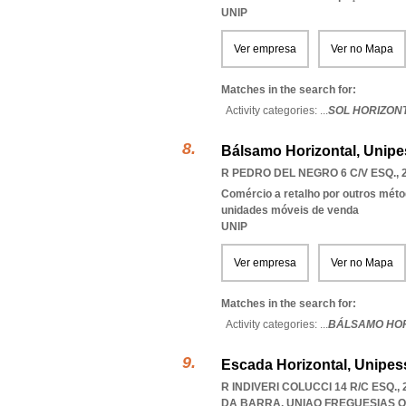
UNIP
Ver empresa
Ver no Mapa
Matches in the search for:
Activity categories: ...
SOL HORIZON
Bálsamo Horizontal, Unipe
R PEDRO DEL NEGRO 6 C/V ESQ., 
Comércio a retalho por outros méto
unidades móveis de venda
UNIP
Ver empresa
Ver no Mapa
Matches in the search for:
Activity categories: ...
BÁLSAMO HOR
Escada Horizontal, Unipes
R INDIVERI COLUCCI 14 R/C ESQ.
DA BARRA
,
UNIAO FREGUESIAS 