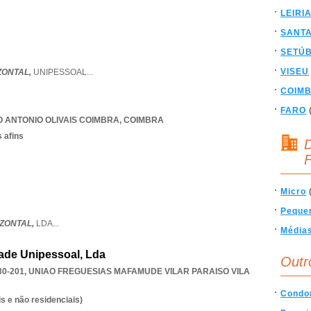
LEIRI
SANT
SETÚ
VISEU
ZONTAL,
UNIPESSOAL
...
COIM
FARO
 ANTONIO OLIVAIS COIMBRA
,
COIMBRA
 afins
D
F
Micro
Peque
IZONTAL,
LDA
...
Média
ade Unipessoal, Lda
Outr
30-201
,
UNIAO FREGUESIAS MAFAMUDE VILAR PARAISO VILA
Condo
s e não residenciais)