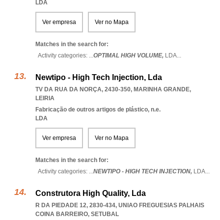
LDA
Ver empresa
Ver no Mapa
Matches in the search for:
Activity categories: ...
OPTIMAL HIGH VOLUME,
LDA
...
Newtipo - High Tech Injection, Lda
TV DA RUA DA NORÇA, 2430-350
,
MARINHA GRANDE
,
LEIRIA
Fabricação de outros artigos de plástico, n.e.
LDA
Ver empresa
Ver no Mapa
Matches in the search for:
Activity categories: ...
NEWTIPO - HIGH TECH INJECTION,
LDA
...
Construtora High Quality, Lda
R DA PIEDADE 12, 2830-434
,
UNIAO FREGUESIAS PALHAIS
COINA BARREIRO
,
SETUBAL