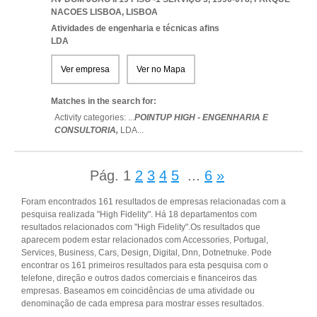
NACOES LISBOA
,
LISBOA
Atividades de engenharia e técnicas afins
LDA
Ver empresa
Ver no Mapa
Matches in the search for:
Activity categories: ...
POINTUP HIGH - ENGENHARIA E
CONSULTORIA,
LDA
...
Pág.
1
2
3
4
5
...
6
»
Foram encontrados 161 resultados de empresas relacionadas com a
pesquisa realizada "High Fidelity". Há 18 departamentos com
resultados relacionados com "High Fidelity".Os resultados que
aparecem podem estar relacionados com Accessories, Portugal,
Services, Business, Cars, Design, Digital, Dnn, Dotnetnuke. Pode
encontrar os 161 primeiros resultados para esta pesquisa com o
telefone, direção e outros dados comerciais e financeiros das
empresas. Baseamos em coincidências de uma atividade ou
denominação de cada empresa para mostrar esses resultados.