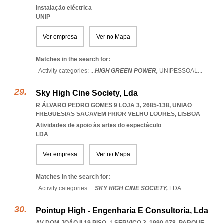
Instalação eléctrica
UNIP
Ver empresa
Ver no Mapa
Matches in the search for:
Activity categories: ...
HIGH GREEN POWER,
UNIPESSOAL
...
Sky High Cine Society, Lda
R ÁLVARO PEDRO GOMES 9 LOJA 3, 2685-138
,
UNIAO
FREGUESIAS SACAVEM PRIOR VELHO LOURES
,
LISBOA
Atividades de apoio às artes do espectáculo
LDA
Ver empresa
Ver no Mapa
Matches in the search for:
Activity categories: ...
SKY HIGH CINE SOCIETY,
LDA
...
Pointup High - Engenharia E Consultoria, Lda
AV DOM JOÃO II 19 PISO -1 SERVIÇO 3, 1990-078
,
PARQUE