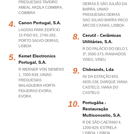
FREGUESIAS TAVEIRO
OEIRAS E SÃO JULIÃO DA
AMEAL ARZILA COIMBRA
,
BARRA
,
UNIAO
COIMBRA
FREGUESIAS OEIRAS
SAO JULIAO BARRA PACO
Canon Portugal, S.a.
ARCOS CAXIAS
,
LISBOA
LAGOAS PARK EDIFÍCIO
Cerutil - Cerâmicas
15 PISO 0/1, 2740-262
,
PORTO SALVO OEIRAS
,
Utilitárias, S.a.
LISBOA
R DO PALÁCIO DO GELO 1
3º, 3500-373
,
RANHADOS
Kemet Electronics
VISEU
,
VISEU
Portugal, S.a.
Clsbrands, Lda
R WERNER VON SIEMENS
1, 7005-639
,
UNIAO
AV DA ESTAÇÃO 603,
FREGUESIAS
4935-238
,
DARQUE VIANA
MALAGUEIRA HORTA
CASTELO
,
VIANA DO
FIGUEIRAS EVORA
,
CASTELO
EVORA
Portugália -
Restauração
Multiconceito, S.a.
R DE SÃO CAETANO 4,
1200-829
,
ESTRELA
LISBOA
,
LISBOA