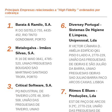
Principais Empresas relacionadas a "High Fidelity " ordenados por
cobrança
Barata & Ramilo, S.a.
Diversey Portugal -
Sistemas De Higiene
R DO SISTELO 755, 4435-
E Limpeza,
452
,
RIO TINTO
GONDOMAR
,
PORTO
Unipessoal, Lda
R VICTOR CÂMARA D.
Metalogalva - Irmãos
AMÉLIA EDIFÍCIO Q61
Silvas, S.a.
PISO 0 LADO A, 2770-229,
R 16 DE MAIO 3641, 4785-
UNIÃO DAS FREGUESIAS
520
,
UNIAO FREGUESIAS
DE OEIRAS E SÃO JULIÃO
BOUGADO SAO
DA BARRA
,
UNIAO
MARTINHO SANTIAGO
FREGUESIAS OEIRAS
TROFA
,
PORTO
SAO JULIAO BARRA PACO
ARCOS CAXIAS
,
LISBOA
Critical Software, S.a.
Ritmos E Blues -
PQ INDUSTRIAL DE
Produções, Lda
TAVEIRO LOTE 48, 3045-
508, UNIÃO DAS
EST DE PAÇO DE ARCOS
FREGUESIAS DE
9 2ºC, 2770-218, UNIÃO
TAVEIRO
,
UNIAO
DAS FREGUESIAS DE