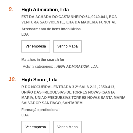
High Admiration, Lda
EST DA ACHADA DO CASTANHEIRO 54, 9240-041
,
BOA
VENTURA SAO VICENTE
,
ILHA DA MADEIRA FUNCHAL
Arrendamento de bens imobiliários
LDA
Ver empresa
Ver no Mapa
Matches in the search for:
Activity categories: ...
HIGH ADMIRATION,
LDA
...
High Score, Lda
R DO NOGUEIRAL ENTRADA 3 2º SALA 2.11, 2350-413,
UNIÃO DAS FREGUESIAS DE TORRES NOVAS (SANTA
MARIA
,
UNIAO FREGUESIAS TORRES NOVAS SANTA MARIA
SALVADOR SANTIAGO
,
SANTAREM
Formação profissional
LDA
Ver empresa
Ver no Mapa