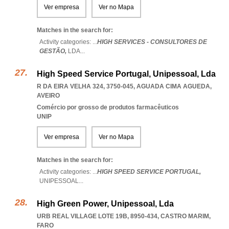
Ver empresa
Ver no Mapa
Matches in the search for:
Activity categories: ...
HIGH SERVICES - CONSULTORES DE
GESTÃO,
LDA
...
High Speed Service Portugal, Unipessoal, Lda
R DA EIRA VELHA 324, 3750-045
,
AGUADA CIMA AGUEDA
,
AVEIRO
Comércio por grosso de produtos farmacêuticos
UNIP
Ver empresa
Ver no Mapa
Matches in the search for:
Activity categories: ...
HIGH SPEED SERVICE PORTUGAL,
UNIPESSOAL
...
High Green Power, Unipessoal, Lda
URB REAL VILLAGE LOTE 19B, 8950-434
,
CASTRO MARIM
,
FARO