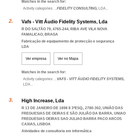
Matches in the search for:
Activity categories: ...
FIDELITY CONSULTING,
LDA
...
Vafs - Vitt Áudio Fidelity Systems, Lda
R DO SALTÃO 79, 4765-244
,
RIBA AVE VILA NOVA
FAMALICAO
,
BRAGA
Fabricação de equipamento de protecção e segurança
LDA
Ver empresa
Ver no Mapa
Matches in the search for:
Activity categories: ...
VAFS - VITT ÁUDIO FIDELITY SYSTEMS,
LDA
...
High Increase, Lda
R 13 DE JANEIRO DE 1898 8 3ºESQ., 2780-302, UNIÃO DAS
FREGUESIAS DE OEIRAS E SÃO JULIÃO DA BARRA
,
UNIAO
FREGUESIAS OEIRAS SAO JULIAO BARRA PACO ARCOS
CAXIAS
,
LISBOA
Atividades de consultoria em informática