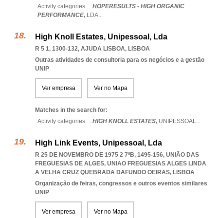
Activity categories: ...
HOPERESULTS - HIGH ORGANIC
PERFORMANCE,
LDA
...
High Knoll Estates, Unipessoal, Lda
R 5 1, 1300-132
,
AJUDA LISBOA
,
LISBOA
Outras atividades de consultoria para os negócios e a gestão
UNIP
Ver empresa
Ver no Mapa
Matches in the search for:
Activity categories: ...
HIGH KNOLL ESTATES,
UNIPESSOAL
...
High Link Events, Unipessoal, Lda
R 25 DE NOVEMBRO DE 1975 2 7ºB, 1495-156, UNIÃO DAS
FREGUESIAS DE ALGES
,
UNIAO FREGUESIAS ALGES LINDA
A VELHA CRUZ QUEBRADA DAFUNDO OEIRAS
,
LISBOA
Organização de feiras, congressos e outros eventos similares
UNIP
Ver empresa
Ver no Mapa