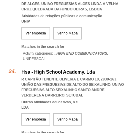
DE ALGES
,
UNIAO FREGUESIAS ALGES LINDA A VELHA
CRUZ QUEBRADA DAFUNDO OEIRAS
,
LISBOA
Atividades de relações públicas e comunicação
UNIP
Ver empresa
Ver no Mapa
Matches in the search for:
Activity categories: ...
HIGH END COMMUNICATORS,
UNIPESSOAL
...
Hsa - High School Academy, Lda
R CAPITÃO TENENTE OLIVEIRA E CARMO 10, 2830-163,
UNIÃO DAS FREGUESIAS DE ALTO DO SEIXALINHO
,
UNIAO
FREGUESIAS ALTO SEIXALINHO SANTO ANDRE
VERDERENA BARREIRO
,
SETUBAL
Outras atividades educativas, n.e.
LDA
Ver empresa
Ver no Mapa
Matches in the search for: