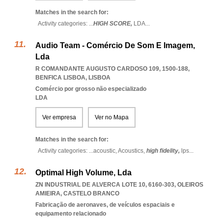
Matches in the search for:
Activity categories: ...
HIGH SCORE,
LDA
...
Audio Team - Comércio De Som E Imagem,
Lda
R COMANDANTE AUGUSTO CARDOSO 109, 1500-188
,
BENFICA LISBOA
,
LISBOA
Comércio por grosso não especializado
LDA
Ver empresa
Ver no Mapa
Matches in the search for:
Activity categories: ...
acoustic,
Acoustics,
high fidelity,
lps
...
Optimal High Volume, Lda
ZN INDUSTRIAL DE ALVERCA LOTE 10, 6160-303
,
OLEIROS
AMIEIRA
,
CASTELO BRANCO
Fabricação de aeronaves, de veículos espaciais e
equipamento relacionado