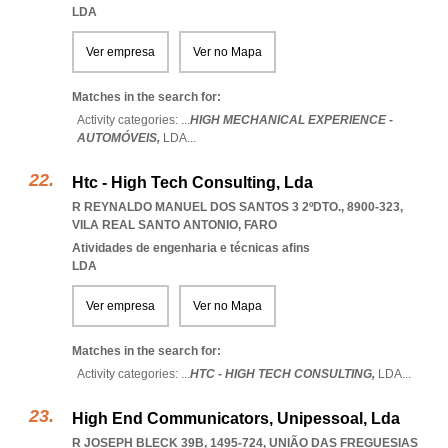
LDA
Ver empresa
Ver no Mapa
Matches in the search for:
Activity categories: ...
HIGH MECHANICAL EXPERIENCE -
AUTOMÓVEIS,
LDA
...
Htc - High Tech Consulting, Lda
R REYNALDO MANUEL DOS SANTOS 3 2ºDTO., 8900-323
,
VILA REAL SANTO ANTONIO
,
FARO
Atividades de engenharia e técnicas afins
LDA
Ver empresa
Ver no Mapa
Matches in the search for:
Activity categories: ...
HTC - HIGH TECH CONSULTING,
LDA
...
High End Communicators, Unipessoal, Lda
R JOSEPH BLECK 39B, 1495-724, UNIÃO DAS FREGUESIAS