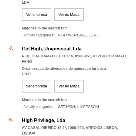
LDA
Ver empresa
Ver no Mapa
Matches in the search for:
Activity categories: ...
HIGH INCREASE,
LDA
...
Get High, Unipessoal, Lda
R DE GOA DAMÃO E DIU 13A, 8500-451
,
ALVOR PORTIMAO
,
FARO
Organização de atividades de animação turística
UNIP
Ver empresa
Ver no Mapa
Matches in the search for:
Activity categories: ...
GET HIGH,
UNIPESSOAL
...
High Privilege, Lda
AV CASAL RIBEIRO 15 2º, 1000-090
,
ARROIOS LISBOA
,
LISBOA