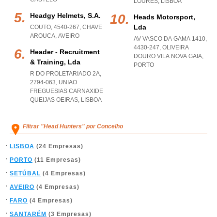
LOURES
,
LISBOA
Headgy Helmets, S.a.
Heads Motorsport,
Lda
COUTO, 4540-267
,
CHAVE
AROUCA
,
AVEIRO
AV VASCO DA GAMA 1410,
4430-247
,
OLIVEIRA
Header - Recruitment
DOURO VILA NOVA GAIA
,
& Training, Lda
PORTO
R DO PROLETARIADO 2A,
2794-063
,
UNIAO
FREGUESIAS CARNAXIDE
QUEIJAS OEIRAS
,
LISBOA
Filtrar "Head Hunters" por Concelho
LISBOA
(24 Empresas)
PORTO
(11 Empresas)
SETÚBAL
(4 Empresas)
AVEIRO
(4 Empresas)
FARO
(4 Empresas)
SANTARÉM
(3 Empresas)