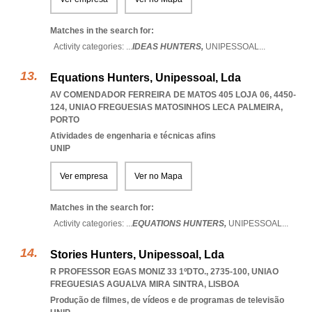
Matches in the search for:
Activity categories: ...
IDEAS HUNTERS,
UNIPESSOAL
...
Equations Hunters, Unipessoal, Lda
AV COMENDADOR FERREIRA DE MATOS 405 LOJA 06, 4450-
124
,
UNIAO FREGUESIAS MATOSINHOS LECA PALMEIRA
,
PORTO
Atividades de engenharia e técnicas afins
UNIP
Ver empresa
Ver no Mapa
Matches in the search for:
Activity categories: ...
EQUATIONS HUNTERS,
UNIPESSOAL
...
Stories Hunters, Unipessoal, Lda
R PROFESSOR EGAS MONIZ 33 1ºDTO., 2735-100
,
UNIAO
FREGUESIAS AGUALVA MIRA SINTRA
,
LISBOA
Produção de filmes, de vídeos e de programas de televisão