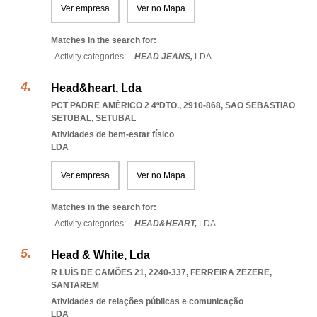
Ver empresa
Ver no Mapa
Matches in the search for:
Activity categories: ...
HEAD JEANS,
LDA
...
Head&heart, Lda
PCT PADRE AMÉRICO 2 4ºDTO., 2910-868
,
SAO SEBASTIAO
SETUBAL
,
SETUBAL
Atividades de bem-estar físico
LDA
Ver empresa
Ver no Mapa
Matches in the search for:
Activity categories: ...
HEAD&HEART,
LDA
...
Head & White, Lda
R LUÍS DE CAMÕES 21, 2240-337
,
FERREIRA ZEZERE
,
SANTAREM
Atividades de relações públicas e comunicação
LDA