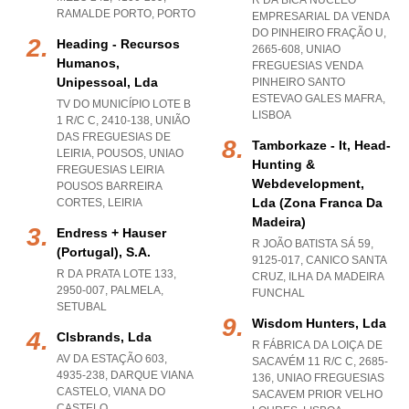
R DA BICA NÚCLEO
RAMALDE PORTO
,
PORTO
EMPRESARIAL DA VENDA
DO PINHEIRO FRAÇÃO U,
Heading - Recursos
2665-608
,
UNIAO
Humanos,
FREGUESIAS VENDA
Unipessoal, Lda
PINHEIRO SANTO
ESTEVAO GALES MAFRA
,
TV DO MUNICÍPIO LOTE B
LISBOA
1 R/C C, 2410-138, UNIÃO
DAS FREGUESIAS DE
Tamborkaze - It, Head-
LEIRIA, POUSOS
,
UNIAO
Hunting &
FREGUESIAS LEIRIA
Webdevelopment,
POUSOS BARREIRA
Lda (zona Franca Da
CORTES
,
LEIRIA
Madeira)
Endress + Hauser
R JOÃO BATISTA SÁ 59,
(portugal), S.a.
9125-017
,
CANICO SANTA
R DA PRATA LOTE 133,
CRUZ
,
ILHA DA MADEIRA
2950-007
,
PALMELA
,
FUNCHAL
SETUBAL
Wisdom Hunters, Lda
Clsbrands, Lda
R FÁBRICA DA LOIÇA DE
AV DA ESTAÇÃO 603,
SACAVÉM 11 R/C C, 2685-
4935-238
,
DARQUE VIANA
136
,
UNIAO FREGUESIAS
CASTELO
,
VIANA DO
SACAVEM PRIOR VELHO
CASTELO