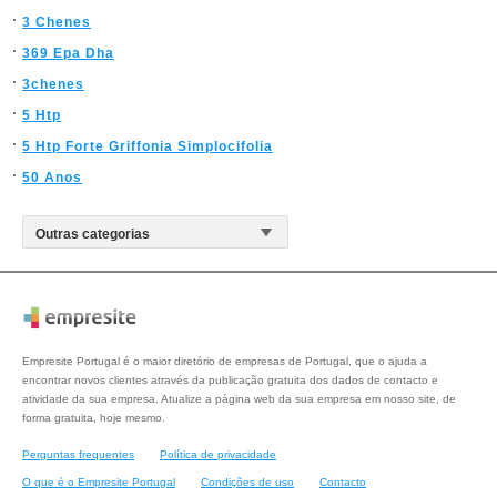
3 Chenes
369 Epa Dha
3chenes
5 Htp
5 Htp Forte Griffonia Simplocifolia
50 Anos
Empresite Portugal é o maior diretório de empresas de Portugal, que o ajuda a
encontrar novos clientes através da publicação gratuita dos dados de contacto e
atividade da sua empresa. Atualize a página web da sua empresa em nosso site, de
forma gratuita, hoje mesmo.
Perguntas frequentes
Política de privacidade
O que é o Empresite Portugal
Condições de uso
Contacto