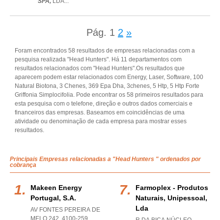
SPA,
LDA
...
Pág.
1
2
»
Foram encontrados 58 resultados de empresas relacionadas com a
pesquisa realizada "Head Hunters". Há 11 departamentos com
resultados relacionados com "Head Hunters".Os resultados que
aparecem podem estar relacionados com Energy, Laser, Software, 100
Natural Biotona, 3 Chenes, 369 Epa Dha, 3chenes, 5 Htp, 5 Htp Forte
Griffonia Simplocifolia. Pode encontrar os 58 primeiros resultados para
esta pesquisa com o telefone, direção e outros dados comerciais e
financeiros das empresas. Baseamos em coincidências de uma
atividade ou denominação de cada empresa para mostrar esses
resultados.
Principais Empresas relacionadas a "Head Hunters " ordenados por
cobrança
Makeen Energy
Farmoplex - Produtos
Portugal, S.a.
Naturais, Unipessoal,
Lda
AV FONTES PEREIRA DE
MELO 242, 4100-259
,