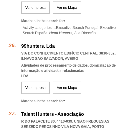
Ver empresa
Ver no Mapa
Matches in the search for:
Activity categories: ...
Executive Search Portugal,
Executive
Search España,
Head Hunters,
Alta Direcção
...
99hunters, Lda
VIA DO CONHECIMENTO EDIFÍCIO CENTRAL, 3830-352
,
ILHAVO SAO SALVADOR
,
AVEIRO
Atividades de processamento de dados, domiciliação de
informação e atividades relacionadas
LDA
Ver empresa
Ver no Mapa
Matches in the search for:
Talent Hunters - Associação
R DO PALACETE 80, 4410-039
,
UNIAO FREGUESIAS
SERZEDO PEROSINHO VILA NOVA GAIA
,
PORTO