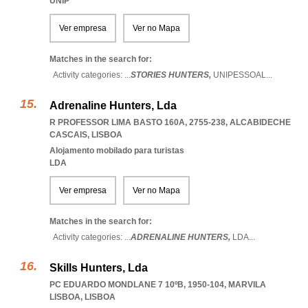
UNIP
Ver empresa
Ver no Mapa
Matches in the search for:
Activity categories: ...
STORIES HUNTERS,
UNIPESSOAL
...
Adrenaline Hunters, Lda
R PROFESSOR LIMA BASTO 160A, 2755-238
,
ALCABIDECHE
CASCAIS
,
LISBOA
Alojamento mobilado para turistas
LDA
Ver empresa
Ver no Mapa
Matches in the search for:
Activity categories: ...
ADRENALINE HUNTERS,
LDA
...
Skills Hunters, Lda
PC EDUARDO MONDLANE 7 10ºB, 1950-104
,
MARVILA
LISBOA
,
LISBOA