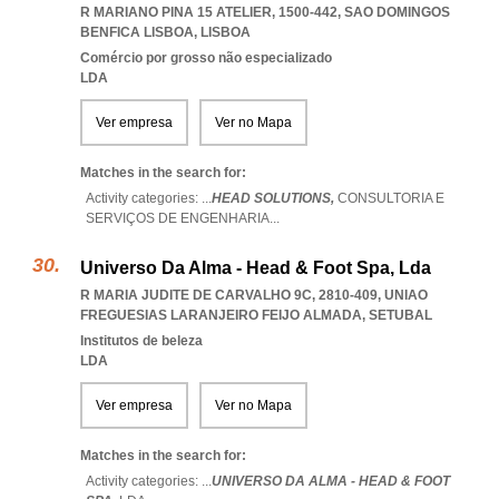
R MARIANO PINA 15 ATELIER, 1500-442
,
SAO DOMINGOS
BENFICA LISBOA
,
LISBOA
Comércio por grosso não especializado
LDA
Ver empresa
Ver no Mapa
Matches in the search for:
Activity categories: ...
HEAD SOLUTIONS,
CONSULTORIA E
SERVIÇOS DE ENGENHARIA
...
Universo Da Alma - Head & Foot Spa, Lda
R MARIA JUDITE DE CARVALHO 9C, 2810-409
,
UNIAO
FREGUESIAS LARANJEIRO FEIJO ALMADA
,
SETUBAL
Institutos de beleza
LDA
Ver empresa
Ver no Mapa
Matches in the search for:
Activity categories: ...
UNIVERSO DA ALMA - HEAD & FOOT