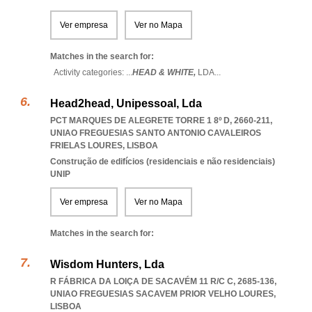
Ver empresa
Ver no Mapa
Matches in the search for:
Activity categories: ...
HEAD & WHITE,
LDA
...
Head2head, Unipessoal, Lda
PCT MARQUES DE ALEGRETE TORRE 1 8º D, 2660-211
,
UNIAO FREGUESIAS SANTO ANTONIO CAVALEIROS
FRIELAS LOURES
,
LISBOA
Construção de edifícios (residenciais e não residenciais)
UNIP
Ver empresa
Ver no Mapa
Matches in the search for:
Wisdom Hunters, Lda
R FÁBRICA DA LOIÇA DE SACAVÉM 11 R/C C, 2685-136
,
UNIAO FREGUESIAS SACAVEM PRIOR VELHO LOURES
,
LISBOA