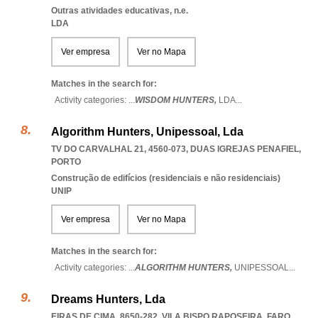
Outras atividades educativas, n.e.
LDA
Ver empresa
Ver no Mapa
Matches in the search for:
Activity categories: ...
WISDOM HUNTERS,
LDA
...
Algorithm Hunters, Unipessoal, Lda
TV DO CARVALHAL 21, 4560-073
,
DUAS IGREJAS PENAFIEL
,
PORTO
Construção de edifícios (residenciais e não residenciais)
UNIP
Ver empresa
Ver no Mapa
Matches in the search for:
Activity categories: ...
ALGORITHM HUNTERS,
UNIPESSOAL
...
Dreams Hunters, Lda
EIRAS DE CIMA, 8650-282
,
VILA BISPO RAPOSEIRA
,
FARO