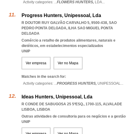
Activity categories: ...
FLOWERS HUNTERS,
LDA
...
Progress Hunters, Unipessoal, Lda
R DOUTOR RUY GALVÃO CARVALHO 5, 9500-438
,
SAO
PEDRO PONTA DELGADA
,
ILHA SAO MIGUEL PONTA
DELGADA
Comércio a retalho de produtos alimentares, naturais e
dietéticos, em estabelecimentos especializados
UNIP
Ver empresa
Ver no Mapa
Matches in the search for:
Activity categories: ...
PROGRESS HUNTERS,
UNIPESSOAL
...
Ideas Hunters, Unipessoal, Lda
R CONDE DE SABUGOSA 25 5ºESQ., 1700-115
,
ALVALADE
LISBOA
,
LISBOA
Outras atividades de consultoria para os negócios e a gestão
UNIP
Ver empresa
Ver no Mapa