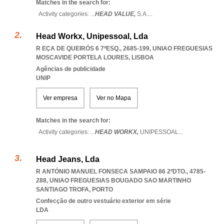
Matches in the search for:
Activity categories: ...
HEAD VALUE,
S.A.
...
Head Workx, Unipessoal, Lda
R EÇA DE QUEIRÓS 6 7ºESQ., 2685-199
,
UNIAO FREGUESIAS
MOSCAVIDE PORTELA LOURES
,
LISBOA
Agências de publicidade
UNIP
Ver empresa
Ver no Mapa
Matches in the search for:
Activity categories: ...
HEAD WORKX,
UNIPESSOAL
...
Head Jeans, Lda
R ANTÓNIO MANUEL FONSECA SAMPAIO 86 2ºDTO., 4785-
288
,
UNIAO FREGUESIAS BOUGADO SAO MARTINHO
SANTIAGO TROFA
,
PORTO
Confecção de outro vestuário exterior em série
LDA