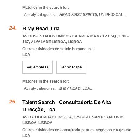
Matches in the search for:
Activity categories: ...
HEAD FIRST SPIRITS,
UNIPESSOAL
...
B My Head, Lda
AV DOS ESTADOS UNIDOS DA AMÉRICA 97 12ºESQ., 1700-
167
,
ALVALADE LISBOA
,
LISBOA
Outras atividades de saúde humana, n.e.
LDA
Ver empresa
Ver no Mapa
Matches in the search for:
Activity categories: ...
B MY HEAD,
LDA
...
Talent Search - Consultadoria De Alta
Direcção, Lda
AV DA LIBERDADE 245 3ºA, 1250-143
,
SANTO ANTONIO
LISBOA
,
LISBOA
Outras atividades de consultoria para os negócios e a gestão
LDA