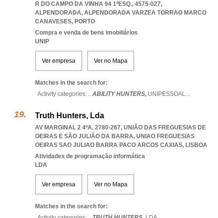
R DO CAMPO DA VINHA 94 1ºESQ., 4575-027,
ALPENDORADA
,
ALPENDORADA VARZEA TORRAO MARCO
CANAVESES
,
PORTO
Compra e venda de bens imobiliários
UNIP
Ver empresa
Ver no Mapa
Matches in the search for:
Activity categories: ...
ABILITY HUNTERS,
UNIPESSOAL
...
Truth Hunters, Lda
AV MARGINAL 2 4ºA, 2780-267, UNIÃO DAS FREGUESIAS DE
OEIRAS E SÃO JULIÃO DA BARRA
,
UNIAO FREGUESIAS
OEIRAS SAO JULIAO BARRA PACO ARCOS CAXIAS
,
LISBOA
Atividades de programação informática
LDA
Ver empresa
Ver no Mapa
Matches in the search for:
Activity categories: ...
TRUTH HUNTERS,
LDA
...