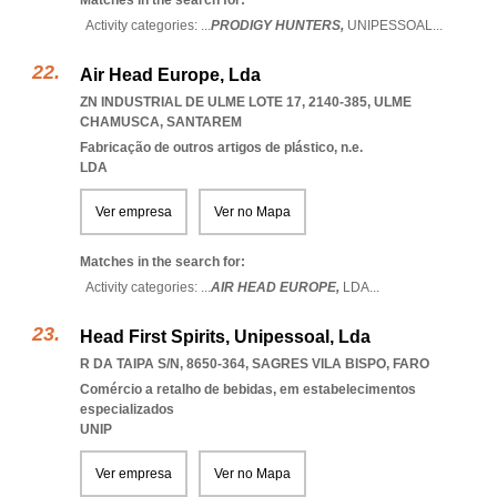
Matches in the search for:
Activity categories: ...
PRODIGY HUNTERS,
UNIPESSOAL
...
Air Head Europe, Lda
ZN INDUSTRIAL DE ULME LOTE 17, 2140-385
,
ULME
CHAMUSCA
,
SANTAREM
Fabricação de outros artigos de plástico, n.e.
LDA
Ver empresa
Ver no Mapa
Matches in the search for:
Activity categories: ...
AIR HEAD EUROPE,
LDA
...
Head First Spirits, Unipessoal, Lda
R DA TAIPA S/N, 8650-364
,
SAGRES VILA BISPO
,
FARO
Comércio a retalho de bebidas, em estabelecimentos
especializados
UNIP
Ver empresa
Ver no Mapa