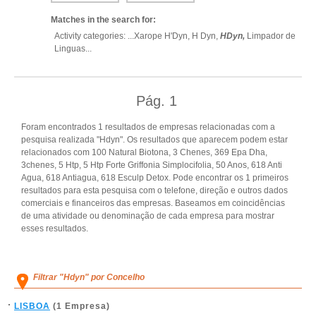
Matches in the search for:
Activity categories: ...
Xarope H'Dyn,
H Dyn,
HDyn,
Limpador de
Linguas
...
Pág.
1
Foram encontrados 1 resultados de empresas relacionadas com a
pesquisa realizada "Hdyn". Os resultados que aparecem podem estar
relacionados com 100 Natural Biotona, 3 Chenes, 369 Epa Dha,
3chenes, 5 Htp, 5 Htp Forte Griffonia Simplocifolia, 50 Anos, 618 Anti
Agua, 618 Antiagua, 618 Esculp Detox. Pode encontrar os 1 primeiros
resultados para esta pesquisa com o telefone, direção e outros dados
comerciais e financeiros das empresas. Baseamos em coincidências
de uma atividade ou denominação de cada empresa para mostrar
esses resultados.
Filtrar "Hdyn" por Concelho
LISBOA
(1 Empresa)