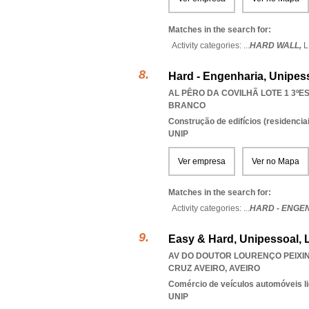
Matches in the search for:
Activity categories: ...
HARD WALL,
L
Hard - Engenharia, Unipes
AL PÊRO DA COVILHÃ LOTE 1 3ºE
BRANCO
Construção de edifícios (residenciai
UNIP
Ver empresa
Ver no Mapa
Matches in the search for:
Activity categories: ...
HARD - ENGE
Easy & Hard, Unipessoal, 
AV DO DOUTOR LOURENÇO PEIXINH
CRUZ AVEIRO
,
AVEIRO
Comércio de veículos automóveis li
UNIP