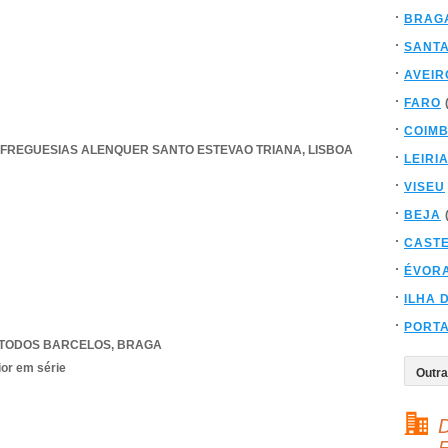
BRAG
SANT
AVEIR
FARO
COIM
 FREGUESIAS ALENQUER SANTO ESTEVAO TRIANA
,
LISBOA
LEIRI
VISEU
BEJA
CAST
ÉVOR
ILHA 
PORT
ATODOS BARCELOS
,
BRAGA
ior em série
D