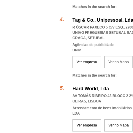
Matches in the search for:
Tag & Co., Unipessoal, Ld
R ÓSCAR PAXECO 5 C/V ESQ., 29
UNIAO FREGUESIAS SETUBAL SA
GRACA
,
SETUBAL
Agências de publicidade
UNIP
Ver empresa
Ver no Mapa
Matches in the search for:
Hard World, Lda
AV TOMÁS RIBEIRO 43 BLOCO 2 2ºE
OEIRAS
,
LISBOA
Arrendamento de bens imobiliários
LDA
Ver empresa
Ver no Mapa