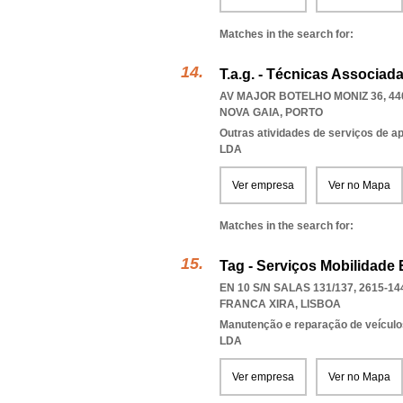
Matches in the search for:
T.a.g. - Técnicas Associad
AV MAJOR BOTELHO MONIZ 36, 44
NOVA GAIA
,
PORTO
Outras atividades de serviços de a
LDA
Ver empresa
Ver no Mapa
Matches in the search for:
Tag - Serviços Mobilidade
EN 10 S/N SALAS 131/137, 2615-14
FRANCA XIRA
,
LISBOA
Manutenção e reparação de veícul
LDA
Ver empresa
Ver no Mapa