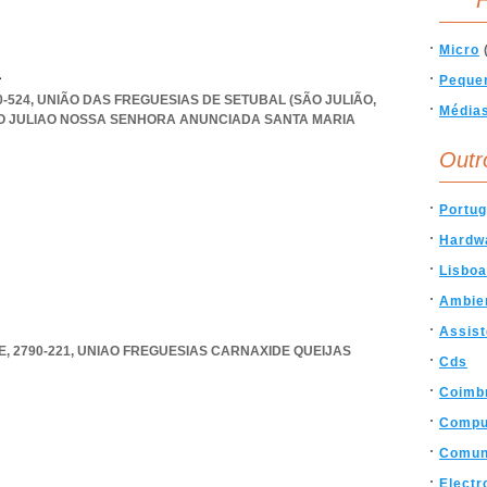
F
Micro
a
Peque
00-524, UNIÃO DAS FREGUESIAS DE SETUBAL (SÃO JULIÃO
,
Média
O JULIAO NOSSA SENHORA ANUNCIADA SANTA MARIA
Outr
Portug
Hardw
Lisboa
Ambie
Assist
, 2790-221
,
UNIAO FREGUESIAS CARNAXIDE QUEIJAS
Cds
Coimb
Compu
Comun
Electr