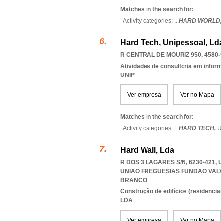
Matches in the search for:
Activity categories: ...
HARD WORLD
Hard Tech, Unipessoal, Ld
R CENTRAL DE MOURIZ 950, 4580-
Atividades de consultoria em infor
UNIP
Ver empresa
Ver no Mapa
Matches in the search for:
Activity categories: ...
HARD TECH,
U
Hard Wall, Lda
R DOS 3 LAGARES S/N, 6230-421
UNIAO FREGUESIAS FUNDAO VAL
BRANCO
Construção de edifícios (residenciai
LDA
Ver empresa
Ver no Mapa