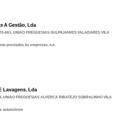
as A Gestão, Lda
05-661
,
UNIAO FREGUESIAS GULPILHARES VALADARES VILA
poio prestados às empresas, n.e.
 E Lavagens, Lda
4
,
UNIAO FREGUESIAS ALVERCA RIBATEJO SOBRALINHO VILA
os automóveis