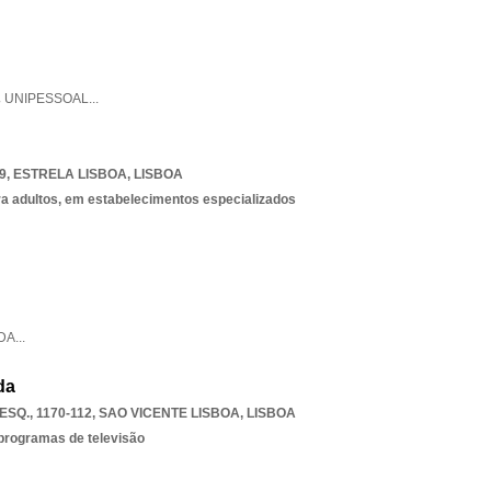
,
UNIPESSOAL
...
9
,
ESTRELA LISBOA
,
LISBOA
ra adultos, em estabelecimentos especializados
DA
...
da
SQ., 1170-112
,
SAO VICENTE LISBOA
,
LISBOA
 programas de televisão