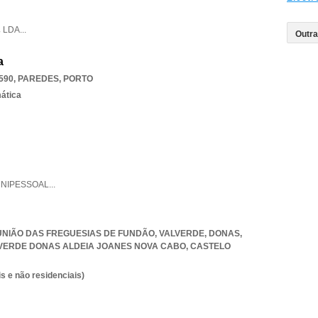
,
LDA
...
a
590
,
PAREDES
,
PORTO
mática
NIPESSOAL
...
, UNIÃO DAS FREGUESIAS DE FUNDÃO, VALVERDE, DONAS
,
VERDE DONAS ALDEIA JOANES NOVA CABO
,
CASTELO
s e não residenciais)