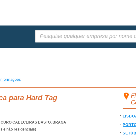
Pesquisar:
informações
Fi
ca para Hard Tag
C
LISBO
DOURO CABECEIRAS BASTO
,
BRAGA
PORT
s e não residenciais)
SETÚ