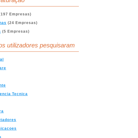
aturação
(197 Empresas)
nas
(24 Empresas)
s
(5 Empresas)
os utilizadores pesquisaram
al
are
nte
encia Tecnica
ra
tadores
icacoes
o