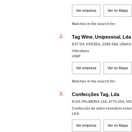
Ver empresa
Ver no Mapa
Matches in the search for:
Tag Wine, Unipessoal, Lda
EST DA VÁRZEA, 2580-568
,
UNIAO
Viticultura
UNIP
Ver empresa
Ver no Mapa
Matches in the search for:
Confecções Tag, Lda
R DA PALMEIRA 118, 4775-254
,
VI
Confecção de outro vestuário exter
LDA
Ver empresa
Ver no Mapa