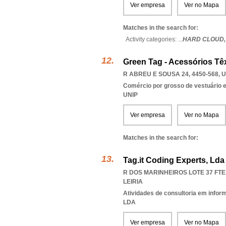
Ver empresa
Ver no Mapa
Matches in the search for:
Activity categories: ...
HARD CLOUD
Green Tag - Acessórios Têx
R ABREU E SOUSA 24, 4450-568
,
U
Comércio por grosso de vestuário 
UNIP
Ver empresa
Ver no Mapa
Matches in the search for:
Tag.it Coding Experts, Lda
R DOS MARINHEIROS LOTE 37 FTE.
LEIRIA
Atividades de consultoria em infor
LDA
Ver empresa
Ver no Mapa