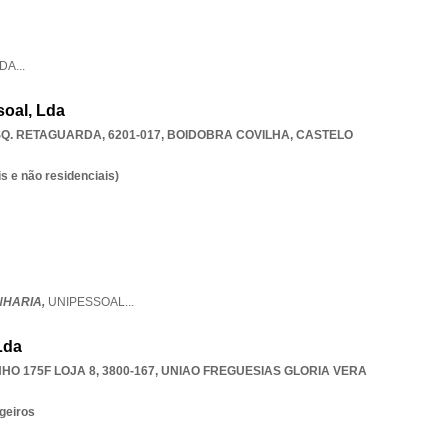
DA
...
soal, Lda
SQ. RETAGUARDA, 6201-017
,
BOIDOBRA COVILHA
,
CASTELO
s e não residenciais)
NHARIA,
UNIPESSOAL
...
Lda
O 175F LOJA 8, 3800-167
,
UNIAO FREGUESIAS GLORIA VERA
geiros