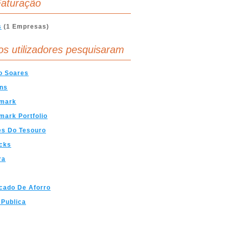
aturação
s
(1 Empresas)
os utilizadores pesquisaram
o Soares
ons
mark
ark Portfolio
es Do Tesouro
cks
ra
icado De Aforro
 Publica