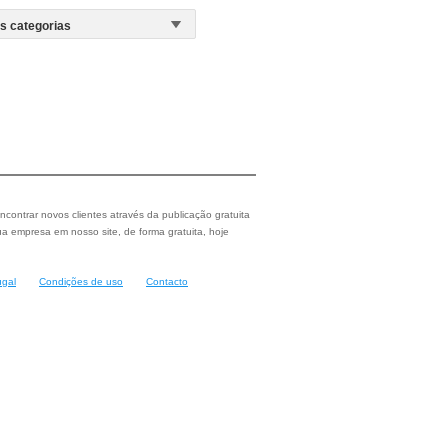
ncontrar novos clientes através da publicação gratuita
a empresa em nosso site, de forma gratuita, hoje
ugal
Condições de uso
Contacto