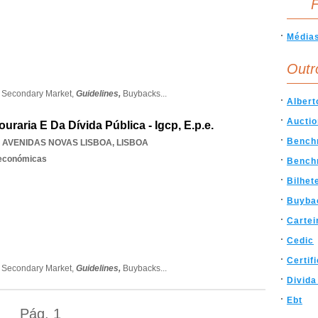
F
Média
Outr
,
Secondary Market,
Guidelines,
Buybacks
...
Albert
Aucti
raria E Da Dívida Pública - Igcp, E.p.e.
Bench
,
AVENIDAS NOVAS LISBOA
,
LISBOA
 económicas
Benchm
Bilhet
Buyba
Cartei
Cedic
Certif
,
Secondary Market,
Guidelines,
Buybacks
...
Divida
Ebt
Pág.
1