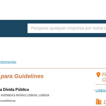
Pesquisar:
informações
Fi
 para Guidelines
C
 Dívida Pública
LISBO
,
AVENIDAS NOVAS LISBOA
,
LISBOA
 económicas
D