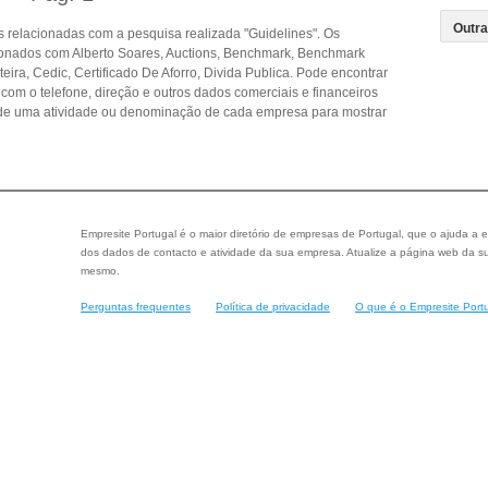
 relacionadas com a pesquisa realizada "Guidelines". Os
ionados com Alberto Soares, Auctions, Benchmark, Benchmark
teira, Cedic, Certificado De Aforro, Divida Publica. Pode encontrar
 com o telefone, direção e outros dados comerciais e financeiros
de uma atividade ou denominação de cada empresa para mostrar
Empresite Portugal é o maior diretório de empresas de Portugal, que o ajuda a e
dos dados de contacto e atividade da sua empresa. Atualize a página web da su
mesmo.
Perguntas frequentes
Política de privacidade
O que é o Empresite Port