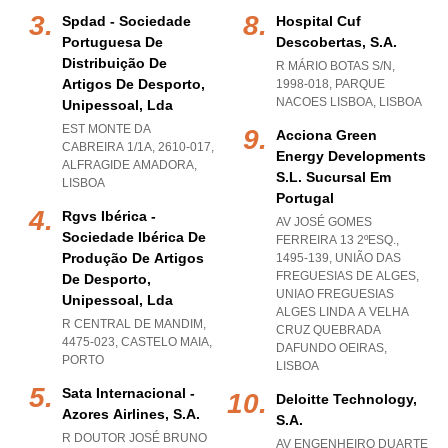
Spdad - Sociedade
Hospital Cuf
Portuguesa De
Descobertas, S.a.
Distribuição De
R MÁRIO BOTAS S/N,
Artigos De Desporto,
1998-018
,
PARQUE
NACOES LISBOA
,
LISBOA
Unipessoal, Lda
EST MONTE DA
Acciona Green
CABREIRA 1/1A, 2610-017
,
Energy Developments
ALFRAGIDE AMADORA
,
S.l. Sucursal Em
LISBOA
Portugal
Rgvs Ibérica -
AV JOSÉ GOMES
Sociedade Ibérica De
FERREIRA 13 2ºESQ.,
Produção De Artigos
1495-139, UNIÃO DAS
FREGUESIAS DE ALGES
,
De Desporto,
UNIAO FREGUESIAS
Unipessoal, Lda
ALGES LINDA A VELHA
R CENTRAL DE MANDIM,
CRUZ QUEBRADA
4475-023
,
CASTELO MAIA
,
DAFUNDO OEIRAS
,
PORTO
LISBOA
Sata Internacional -
Deloitte Technology,
Azores Airlines, S.a.
S.a.
R DOUTOR JOSÉ BRUNO
AV ENGENHEIRO DUARTE