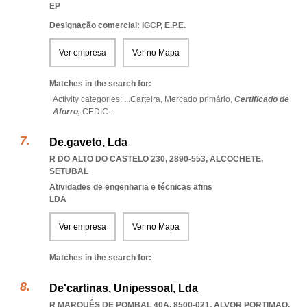
EP
Designação comercial: IGCP, E.P.E.
Ver empresa
Ver no Mapa
Matches in the search for:
Activity categories: ...
Carteira,
Mercado primário,
Certificado de
Aforro,
CEDIC
...
De.gaveto, Lda
R DO ALTO DO CASTELO 230, 2890-553
,
ALCOCHETE
,
SETUBAL
Atividades de engenharia e técnicas afins
LDA
Ver empresa
Ver no Mapa
Matches in the search for:
De'cartinas, Unipessoal, Lda
R MARQUÊS DE POMBAL 40A, 8500-021
,
ALVOR PORTIMAO
,