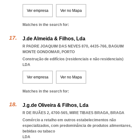
Ver empresa
Ver no Mapa
Matches in the search for:
J.de Almeida & Filhos, Lda
R PADRE JOAQUIM DAS NEVES 870, 4435-766
,
BAGUIM
MONTE GONDOMAR
,
PORTO
Construção de edifícios (residenciais e não residenciais)
LDA
Ver empresa
Ver no Mapa
Matches in the search for:
J.g.de Oliveira & Filhos, Lda
R DE RUÃES 2, 4700-565
,
MIRE TIBAES BRAGA
,
BRAGA
Comércio a retalho em outros estabelecimentos não
especializados, com predominância de produtos alimentares,
bebidas ou tabaco
LDA