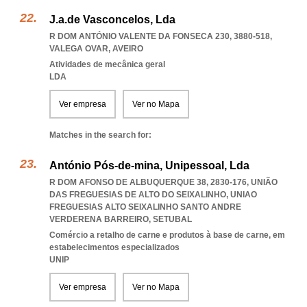
J.a.de Vasconcelos, Lda
R DOM ANTÓNIO VALENTE DA FONSECA 230, 3880-518
,
VALEGA OVAR
,
AVEIRO
Atividades de mecânica geral
LDA
Ver empresa
Ver no Mapa
Matches in the search for:
António Pós-de-mina, Unipessoal, Lda
R DOM AFONSO DE ALBUQUERQUE 38, 2830-176, UNIÃO
DAS FREGUESIAS DE ALTO DO SEIXALINHO
,
UNIAO
FREGUESIAS ALTO SEIXALINHO SANTO ANDRE
VERDERENA BARREIRO
,
SETUBAL
Comércio a retalho de carne e produtos à base de carne, em
estabelecimentos especializados
UNIP
Ver empresa
Ver no Mapa