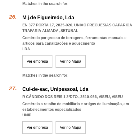
Matches in the search for:
M.j.de Figueiredo, Lda
EN 377 PORTA 17, 2825-026
,
UNIAO FREGUESIAS CAPARICA
TRAFARIA ALMADA
,
SETUBAL
Comércio por grosso de ferragens, ferramentas manuais e
artigos para canalizações e aquecimento
LDA
Ver empresa
Ver no Mapa
Matches in the search for:
Cul-de-sac, Unipessoal, Lda
R CÂNDIDO DOS REIS 1 3ºDTO., 3510-056
,
VISEU
,
VISEU
Comércio a retalho de mobiliário e artigos de iluminação, em
estabelecimentos especializados
UNIP
Ver empresa
Ver no Mapa