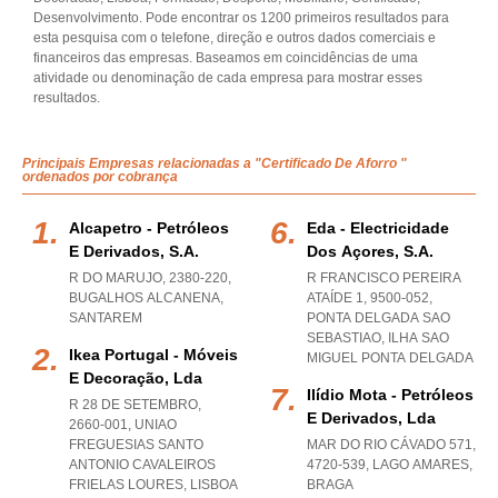
Desenvolvimento. Pode encontrar os 1200 primeiros resultados para
esta pesquisa com o telefone, direção e outros dados comerciais e
financeiros das empresas. Baseamos em coincidências de uma
atividade ou denominação de cada empresa para mostrar esses
resultados.
Principais Empresas relacionadas a "Certificado De Aforro "
ordenados por cobrança
Alcapetro - Petróleos
Eda - Electricidade
E Derivados, S.a.
Dos Açores, S.a.
R DO MARUJO, 2380-220
,
R FRANCISCO PEREIRA
BUGALHOS ALCANENA
,
ATAÍDE 1, 9500-052
,
SANTAREM
PONTA DELGADA SAO
SEBASTIAO
,
ILHA SAO
Ikea Portugal - Móveis
MIGUEL PONTA DELGADA
E Decoração, Lda
Ilídio Mota - Petróleos
R 28 DE SETEMBRO,
E Derivados, Lda
2660-001
,
UNIAO
FREGUESIAS SANTO
MAR DO RIO CÁVADO 571,
ANTONIO CAVALEIROS
4720-539
,
LAGO AMARES
,
FRIELAS LOURES
,
LISBOA
BRAGA