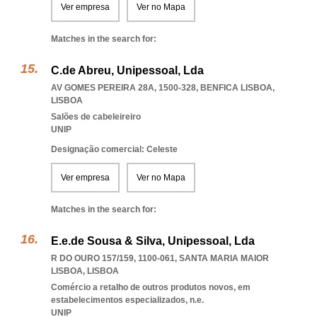
Ver empresa
Ver no Mapa
Matches in the search for:
C.de Abreu, Unipessoal, Lda
AV GOMES PEREIRA 28A, 1500-328
,
BENFICA LISBOA
,
LISBOA
Salões de cabeleireiro
UNIP
Designação comercial: Celeste
Ver empresa
Ver no Mapa
Matches in the search for:
E.e.de Sousa & Silva, Unipessoal, Lda
R DO OURO 157/159, 1100-061
,
SANTA MARIA MAIOR
LISBOA
,
LISBOA
Comércio a retalho de outros produtos novos, em
estabelecimentos especializados, n.e.
UNIP