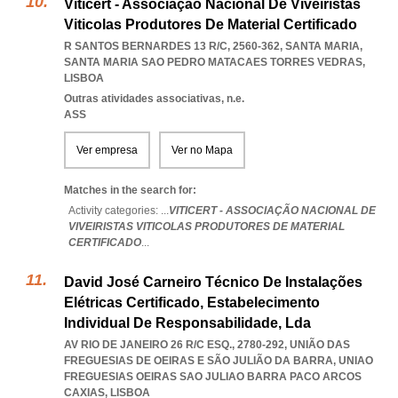
Viticert - Associação Nacional De Viveiristas
Viticolas Produtores De Material Certificado
R SANTOS BERNARDES 13 R/C, 2560-362, SANTA MARIA
,
SANTA MARIA SAO PEDRO MATACAES TORRES VEDRAS
,
LISBOA
Outras atividades associativas, n.e.
ASS
Ver empresa
Ver no Mapa
Matches in the search for:
Activity categories: ...
VITICERT - ASSOCIAÇÃO NACIONAL DE
VIVEIRISTAS VITICOLAS PRODUTORES DE MATERIAL
CERTIFICADO
...
David José Carneiro Técnico De Instalações
Elétricas Certificado, Estabelecimento
Individual De Responsabilidade, Lda
AV RIO DE JANEIRO 26 R/C ESQ., 2780-292, UNIÃO DAS
FREGUESIAS DE OEIRAS E SÃO JULIÃO DA BARRA
,
UNIAO
FREGUESIAS OEIRAS SAO JULIAO BARRA PACO ARCOS
CAXIAS
,
LISBOA