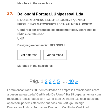
Matches in the search for:
De'longhi Portugal, Unipessoal, Lda
R ROBERTO IVENS 1333 3º 3.1, 4450-257
,
UNIAO
FREGUESIAS MATOSINHOS LECA PALMEIRA
,
PORTO
Comércio por grosso de electrodomésticos, aparelhos de
rádio e de televisão
UNIP
Designação comercial: DELONGHI
Ver empresa
Ver no Mapa
Matches in the search for:
Pág.
1
2
3
4
5
...
40
»
Foram encontrados 28.350 resultados de empresas relacionadas com
a pesquisa realizada "Certificado De Aforro". Há 29 departamentos com
resultados relacionados com "Certificado De Aforro".Os resultados que
aparecem podem estar relacionados com Portugal, Design,
Decoracao, Lisboa, Formacao, Desporto, Mobiliario, Certificado,