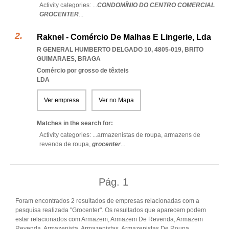
Activity categories: ...
CONDOMÍNIO DO CENTRO COMERCIAL
GROCENTER
...
Raknel - Comércio De Malhas E Lingerie, Lda
R GENERAL HUMBERTO DELGADO 10, 4805-019
,
BRITO
GUIMARAES
,
BRAGA
Comércio por grosso de têxteis
LDA
Ver empresa
Ver no Mapa
Matches in the search for:
Activity categories: ...
armazenistas de roupa,
armazens de
revenda de roupa,
grocenter
...
Pág.
1
Foram encontrados 2 resultados de empresas relacionadas com a
pesquisa realizada "Grocenter". Os resultados que aparecem podem
estar relacionados com Armazem, Armazem De Revenda, Armazem
Revenda, Armazenista, Armazenistas, Armazenistas De Roupa,