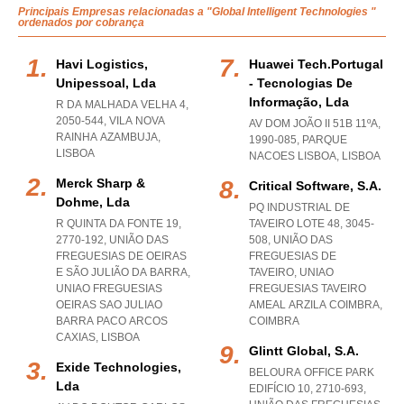
Principais Empresas relacionadas a "Global Intelligent Technologies "
ordenados por cobrança
Havi Logistics,
Huawei Tech.portugal
Unipessoal, Lda
- Tecnologias De
Informação, Lda
R DA MALHADA VELHA 4,
2050-544
,
VILA NOVA
AV DOM JOÃO II 51B 11ºA,
RAINHA AZAMBUJA
,
1990-085
,
PARQUE
LISBOA
NACOES LISBOA
,
LISBOA
Merck Sharp &
Critical Software, S.a.
Dohme, Lda
PQ INDUSTRIAL DE
R QUINTA DA FONTE 19,
TAVEIRO LOTE 48, 3045-
2770-192, UNIÃO DAS
508, UNIÃO DAS
FREGUESIAS DE OEIRAS
FREGUESIAS DE
E SÃO JULIÃO DA BARRA
,
TAVEIRO
,
UNIAO
UNIAO FREGUESIAS
FREGUESIAS TAVEIRO
OEIRAS SAO JULIAO
AMEAL ARZILA COIMBRA
,
BARRA PACO ARCOS
COIMBRA
CAXIAS
,
LISBOA
Glintt Global, S.a.
Exide Technologies,
BELOURA OFFICE PARK
Lda
EDIFÍCIO 10, 2710-693,