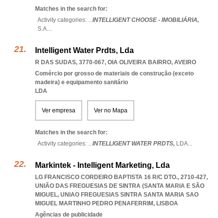
Matches in the search for:
Activity categories: ...
INTELLIGENT CHOOSE - IMOBILIÁRIA,
S.A.
...
Intelligent Water Prdts, Lda
R DAS SUDAS, 3770-067
,
OIA OLIVEIRA BAIRRO
,
AVEIRO
Comércio por grosso de materiais de construção (exceto
madeira) e equipamento sanitário
LDA
Ver empresa
Ver no Mapa
Matches in the search for:
Activity categories: ...
INTELLIGENT WATER PRDTS,
LDA
...
Markintek - Intelligent Marketing, Lda
LG FRANCISCO CORDEIRO BAPTISTA 16 R/C DTO., 2710-427,
UNIÃO DAS FREGUESIAS DE SINTRA (SANTA MARIA E SÃO
MIGUEL
,
UNIAO FREGUESIAS SINTRA SANTA MARIA SAO
MIGUEL MARTINHO PEDRO PENAFERRIM
,
LISBOA
Agências de publicidade