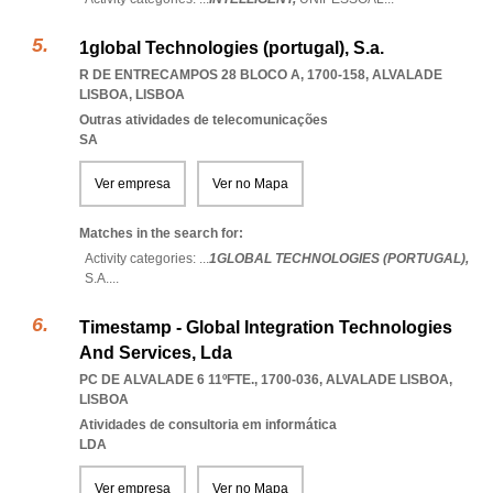
1global Technologies (portugal), S.a.
R DE ENTRECAMPOS 28 BLOCO A, 1700-158
,
ALVALADE
LISBOA
,
LISBOA
Outras atividades de telecomunicações
SA
Ver empresa
Ver no Mapa
Matches in the search for:
Activity categories: ...
1GLOBAL TECHNOLOGIES (PORTUGAL),
S.A.
...
Timestamp - Global Integration Technologies
And Services, Lda
PC DE ALVALADE 6 11ºFTE., 1700-036
,
ALVALADE LISBOA
,
LISBOA
Atividades de consultoria em informática
LDA
Ver empresa
Ver no Mapa