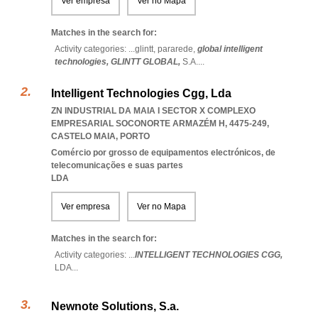
Ver empresa
Ver no Mapa
Matches in the search for:
Activity categories: ...
glintt,
pararede,
global intelligent
technologies,
GLINTT GLOBAL,
S.A.
...
Intelligent Technologies Cgg, Lda
ZN INDUSTRIAL DA MAIA I SECTOR X COMPLEXO
EMPRESARIAL SOCONORTE ARMAZÉM H, 4475-249
,
CASTELO MAIA
,
PORTO
Comércio por grosso de equipamentos electrónicos, de
telecomunicações e suas partes
LDA
Ver empresa
Ver no Mapa
Matches in the search for:
Activity categories: ...
INTELLIGENT TECHNOLOGIES CGG,
LDA
...
Newnote Solutions, S.a.