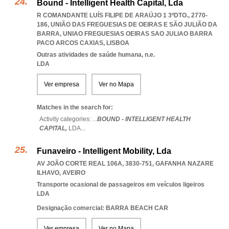
Bound - Intelligent Health Capital, Lda
R COMANDANTE LUÍS FILIPE DE ARAÚJO 1 3ºDTO., 2770-
186, UNIÃO DAS FREGUESIAS DE OEIRAS E SÃO JULIÃO DA
BARRA
,
UNIAO FREGUESIAS OEIRAS SAO JULIAO BARRA
PACO ARCOS CAXIAS
,
LISBOA
Outras atividades de saúde humana, n.e.
LDA
Ver empresa
Ver no Mapa
Matches in the search for:
Activity categories: ...
BOUND - INTELLIGENT HEALTH
CAPITAL,
LDA
...
Funaveiro - Intelligent Mobility, Lda
AV JOÃO CORTE REAL 106A, 3830-751
,
GAFANHA NAZARE
ILHAVO
,
AVEIRO
Transporte ocasional de passageiros em veículos ligeiros
LDA
Designação comercial: BARRA BEACH CAR
Ver empresa
Ver no Mapa