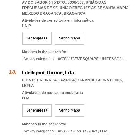
AV DO SABOR 64 5ºDTO., 5300-367, UNIÃO DAS
FREGUESIAS DE SE
,
UNIAO FREGUESIAS SE SANTA MARIA
MEIXEDO BRAGANCA
,
BRAGANCA
Atividades de consultoria em informática
UNIP
Ver empresa
Ver no Mapa
Matches in the search for:
Activity categories: ...
INTELLIGENT SQUARE,
UNIPESSOAL
...
Intelligent Throne, Lda
R DA PEDREIRA 34, 2420-164
,
CARANGUEJEIRA LEIRIA
,
LEIRIA
Atividades de mediação imobiliária
LDA
Ver empresa
Ver no Mapa
Matches in the search for:
Activity categories: ...
INTELLIGENT THRONE,
LDA
...