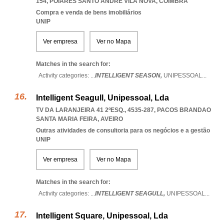
154
,
POIARES SANTO ANDRE VILA NOVA
,
COIMBRA
Compra e venda de bens imobiliários
UNIP
Ver empresa
Ver no Mapa
Matches in the search for:
Activity categories: ...
INTELLIGENT SEASON,
UNIPESSOAL
...
Intelligent Seagull, Unipessoal, Lda
TV DA LARANJEIRA 41 2ºESQ., 4535-287
,
PACOS BRANDAO
SANTA MARIA FEIRA
,
AVEIRO
Outras atividades de consultoria para os negócios e a gestão
UNIP
Ver empresa
Ver no Mapa
Matches in the search for:
Activity categories: ...
INTELLIGENT SEAGULL,
UNIPESSOAL
...
Intelligent Square, Unipessoal, Lda