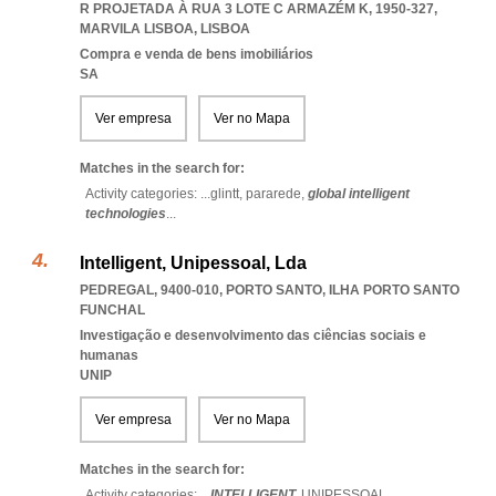
R PROJETADA À RUA 3 LOTE C ARMAZÉM K, 1950-327
,
MARVILA LISBOA
,
LISBOA
Compra e venda de bens imobiliários
SA
Ver empresa
Ver no Mapa
Matches in the search for:
Activity categories: ...
glintt,
pararede,
global intelligent
technologies
...
Intelligent, Unipessoal, Lda
PEDREGAL, 9400-010
,
PORTO SANTO
,
ILHA PORTO SANTO
FUNCHAL
Investigação e desenvolvimento das ciências sociais e
humanas
UNIP
Ver empresa
Ver no Mapa
Matches in the search for:
Activity categories: ...
INTELLIGENT,
UNIPESSOAL
...