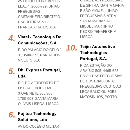
UNIÃO DAS FREGUESIAS
AV DO DOUTOR CARLOS
DE SINTRA (SANTA MARIA
LEAL 4, 2600-729
,
UNIAO
E SÃO MIGUEL
,
UNIAO
FREGUESIAS
FREGUESIAS SINTRA
CASTANHEIRA RIBATEJO
SANTA MARIA SAO
CACHOEIRAS VILA
MIGUEL MARTINHO
FRANCA XIRA
,
LISBOA
PEDRO PENAFERRIM
,
Viatel - Tecnologia De
LISBOA
Comunicações, S.a.
Teijin Automotive
R DO PALÁCIO DO GELO 1
Technologies
3º, 3500-373
,
RANHADOS
Portugal, S.a.
VISEU
,
VISEU
R DA ESTAÇÃO DO
Dhl Express Portugal,
ARAÚJO 505, 4465-623,
Lda
UNIÃO DAS FREGUESIAS
DE CUSTOIAS
,
UNIAO
R C DO AEROPORTO DE
FREGUESIAS CUSTOIAS
LISBOA EDIFÍCIO 69
LECA BALIO GUIFOES
3ºGABINETE 306/308,
MATOSINHOS
,
PORTO
1700-008
,
SANTA MARIA
OLIVAIS LISBOA
,
LISBOA
Fujitsu Technology
Solutions, Lda
AV DO COLÉGIO MILITAR