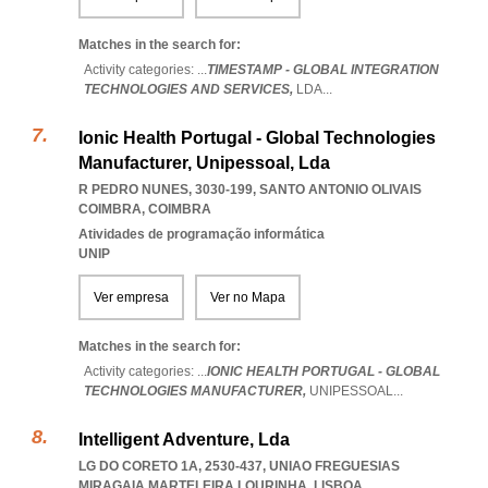
Matches in the search for:
Activity categories: ...
TIMESTAMP - GLOBAL INTEGRATION
TECHNOLOGIES AND SERVICES,
LDA
...
Ionic Health Portugal - Global Technologies
Manufacturer, Unipessoal, Lda
R PEDRO NUNES, 3030-199
,
SANTO ANTONIO OLIVAIS
COIMBRA
,
COIMBRA
Atividades de programação informática
UNIP
Ver empresa
Ver no Mapa
Matches in the search for:
Activity categories: ...
IONIC HEALTH PORTUGAL - GLOBAL
TECHNOLOGIES MANUFACTURER,
UNIPESSOAL
...
Intelligent Adventure, Lda
LG DO CORETO 1A, 2530-437
,
UNIAO FREGUESIAS
MIRAGAIA MARTELEIRA LOURINHA
,
LISBOA