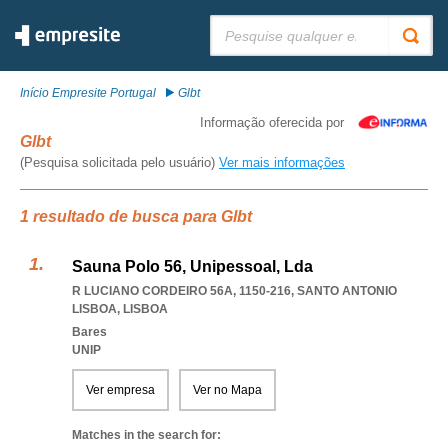
Pesquisar:
Início Empresite Portugal
Glbt
Informação oferecida por
Glbt
(Pesquisa solicitada pelo usuário)
Ver mais informações
1 resultado de busca para Glbt
Sauna Polo 56, Unipessoal, Lda
R LUCIANO CORDEIRO 56A, 1150-216
,
SANTO ANTONIO
LISBOA
,
LISBOA
Bares
UNIP
Ver empresa
Ver no Mapa
Matches in the search for: