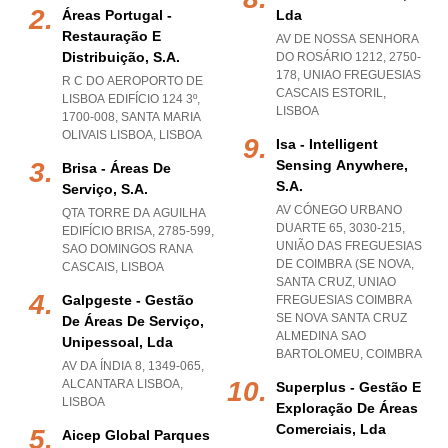
Áreas Portugal -
Lda
Restauração E
AV DE NOSSA SENHORA
Distribuição, S.a.
DO ROSÁRIO 1212, 2750-
178
,
UNIAO FREGUESIAS
R C DO AEROPORTO DE
CASCAIS ESTORIL
,
LISBOA EDIFÍCIO 124 3º,
LISBOA
1700-008
,
SANTA MARIA
OLIVAIS LISBOA
,
LISBOA
Isa - Intelligent
Sensing Anywhere,
Brisa - Áreas De
S.a.
Serviço, S.a.
AV CÓNEGO URBANO
QTA TORRE DA AGUILHA
DUARTE 65, 3030-215,
EDIFÍCIO BRISA, 2785-599
,
UNIÃO DAS FREGUESIAS
SAO DOMINGOS RANA
DE COIMBRA (SE NOVA,
CASCAIS
,
LISBOA
SANTA CRUZ
,
UNIAO
Galpgeste - Gestão
FREGUESIAS COIMBRA
SE NOVA SANTA CRUZ
De Áreas De Serviço,
ALMEDINA SAO
Unipessoal, Lda
BARTOLOMEU
,
COIMBRA
AV DA ÍNDIA 8, 1349-065
,
ALCANTARA LISBOA
,
Superplus - Gestão E
LISBOA
Exploração De Áreas
Comerciais, Lda
Aicep Global Parques