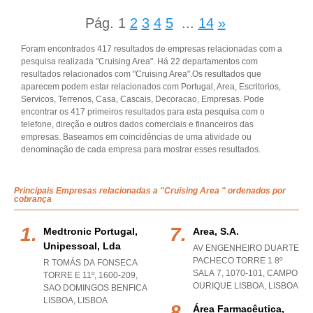
Pág.
1
2
3
4
5
...
14
»
Foram encontrados 417 resultados de empresas relacionadas com a
pesquisa realizada "Cruising Area". Há 22 departamentos com
resultados relacionados com "Cruising Area".Os resultados que
aparecem podem estar relacionados com Portugal, Area, Escritorios,
Servicos, Terrenos, Casa, Cascais, Decoracao, Empresas. Pode
encontrar os 417 primeiros resultados para esta pesquisa com o
telefone, direção e outros dados comerciais e financeiros das
empresas. Baseamos em coincidências de uma atividade ou
denominação de cada empresa para mostrar esses resultados.
Principais Empresas relacionadas a "Cruising Area " ordenados por
cobrança
Medtronic Portugal,
Area, S.a.
Unipessoal, Lda
AV ENGENHEIRO DUARTE
PACHECO TORRE 1 8º
R TOMÁS DA FONSECA
SALA 7, 1070-101
,
CAMPO
TORRE E 11º, 1600-209
,
OURIQUE LISBOA
,
LISBOA
SAO DOMINGOS BENFICA
LISBOA
,
LISBOA
Área Farmacêutica,