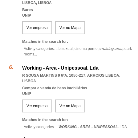
LISBOA
,
LISBOA
Bares
UNIP
Ver empresa
Ver no Mapa
Matches in the search for:
Activity categories: ...
bisexual,
cinema porno,
cruising area,
dark
rooms
...
Working - Area - Unipessoal, Lda
R SOUSA MARTINS 9 6ºA, 1050-217
,
ARROIOS LISBOA
,
LISBOA
Compra e venda de bens imobiliários
UNIP
Ver empresa
Ver no Mapa
Matches in the search for:
Activity categories: ...
WORKING - AREA - UNIPESSOAL,
LDA
...