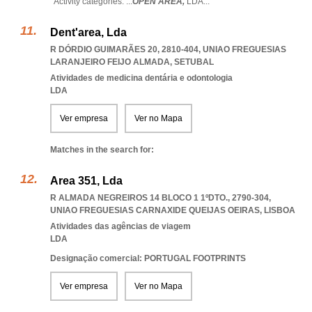
Activity categories: ...
OPEN AREA,
LDA
...
Dent'area, Lda
R DÓRDIO GUIMARÃES 20, 2810-404
,
UNIAO FREGUESIAS
LARANJEIRO FEIJO ALMADA
,
SETUBAL
Atividades de medicina dentária e odontologia
LDA
Ver empresa
Ver no Mapa
Matches in the search for:
Area 351, Lda
R ALMADA NEGREIROS 14 BLOCO 1 1ºDTO., 2790-304
,
UNIAO FREGUESIAS CARNAXIDE QUEIJAS OEIRAS
,
LISBOA
Atividades das agências de viagem
LDA
Designação comercial: PORTUGAL FOOTPRINTS
Ver empresa
Ver no Mapa