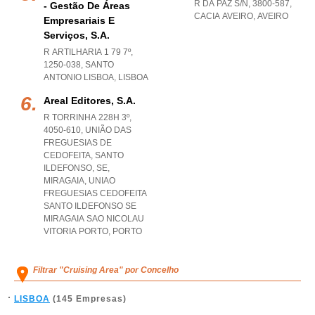
R DA PAZ S/N, 3800-587
,
- Gestão De Áreas
CACIA AVEIRO
,
AVEIRO
Empresariais E
Serviços, S.a.
R ARTILHARIA 1 79 7º,
1250-038
,
SANTO
ANTONIO LISBOA
,
LISBOA
Areal Editores, S.a.
R TORRINHA 228H 3º,
4050-610, UNIÃO DAS
FREGUESIAS DE
CEDOFEITA, SANTO
ILDEFONSO, SE,
MIRAGAIA
,
UNIAO
FREGUESIAS CEDOFEITA
SANTO ILDEFONSO SE
MIRAGAIA SAO NICOLAU
VITORIA PORTO
,
PORTO
Filtrar "Cruising Area" por Concelho
LISBOA
(145 Empresas)