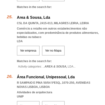
Matches in the search for:
Area & Sousa, Lda
CSL DA QUINTA, 2415-013
,
MILAGRES LEIRIA
,
LEIRIA
Comércio a retalho em outros estabelecimentos não
especializados, com predominância de produtos alimentares,
bebidas ou tabaco
LDA
Ver empresa
Ver no Mapa
Matches in the search for:
Activity categories: ...
AREA & SOUSA,
LDA
...
Área Funcional, Unipessoal, Lda
R SAMPAIO E PINA 50/54 5ºESQ., 1070-250
,
AVENIDAS
NOVAS LISBOA
,
LISBOA
Atividades de arquitectura
UNIP