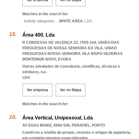
Ver empresa
Ver no Mapa
Matches in the search for:
Activity categories: ...
WHITE AREA,
LDA
...
Área 400, Lda
R CONDESSA DE VALENÇA 22, 7050-164, UNIÃO DAS
FREGUESIAS DE NOSSA SENHORA DA VILA
,
UNIAO
FREGUESIAS NOSSA SENHORA VILA BISPO SILVEIRAS
MONTEMOR NOVO
,
EVORA
Outras atividades de consultoria, científicas, técnicas e
similares, n.e.
LDA
Ver empresa
Ver no Mapa
Matches in the search for:
Área Vertical, Unipessoal, Lda
AV EGAS MONIZ, 4560-546
,
PENAFIEL
,
PORTO
Comércio a retalho de jornais, revistas e artigos de papelaria,
em estabelecimentos especializados