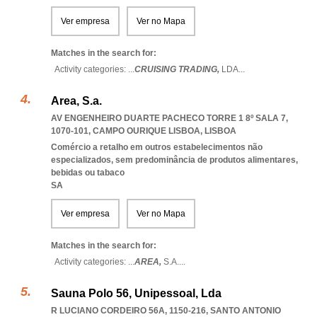
Ver empresa
Ver no Mapa
Matches in the search for:
Activity categories: ...
CRUISING TRADING,
LDA
...
Area, S.a.
AV ENGENHEIRO DUARTE PACHECO TORRE 1 8º SALA 7,
1070-101
,
CAMPO OURIQUE LISBOA
,
LISBOA
Comércio a retalho em outros estabelecimentos não
especializados, sem predominância de produtos alimentares,
bebidas ou tabaco
SA
Ver empresa
Ver no Mapa
Matches in the search for:
Activity categories: ...
AREA,
S.A.
...
Sauna Polo 56, Unipessoal, Lda
R LUCIANO CORDEIRO 56A, 1150-216
,
SANTO ANTONIO