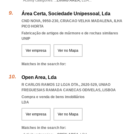
Activity categories: ...
LIVING AREA,
LDA
...
Área Certa, Sociedade Unipessoal, Lda
CND NOVA, 9950-230
,
CRIACAO VELHA MADALENA
,
ILHA
PICO HORTA
Fabricação de artigos de mármore e de rochas similares
UNIP
Ver empresa
Ver no Mapa
Matches in the search for:
Open Area, Lda
R CARLOS RAMOS 12 LOJA DTA., 2620-529
,
UNIAO
FREGUESIAS RAMADA CANECAS ODIVELAS
,
LISBOA
Compra e venda de bens imobiliários
LDA
Ver empresa
Ver no Mapa
Matches in the search for: