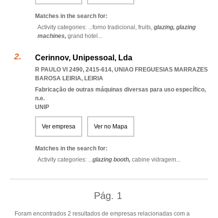
Matches in the search for:
Activity categories: ...
forno tradicional,
fruits,
glazing,
glazing
machines,
grand hotel
...
Cerinnov, Unipessoal, Lda
R PAULO VI 2490, 2415-614
,
UNIAO FREGUESIAS MARRAZES
BAROSA LEIRIA
,
LEIRIA
Fabricação de outras máquinas diversas para uso específico,
n.e.
UNIP
Ver empresa
Ver no Mapa
Matches in the search for:
Activity categories: ...
glazing booth,
cabine vidragem
...
Pág.
1
Foram encontrados 2 resultados de empresas relacionadas com a