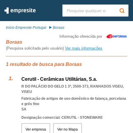
Pesquisar:
Início Empresite Portugal
Boraas
Informação oferecida por
Boraas
(Pesquisa solicitada pelo usuário)
Ver mais informações
1 resultado de busca para Boraas
Cerutil - Cerâmicas Utilitárias, S.a.
R DO PALÁCIO DO GELO 1 3º, 3500-373
,
RANHADOS VISEU
,
VISEU
Fabricação de artigos de uso doméstico de faiança, porcelana
e grés fino
SA
Designação comercial: CERUTIL - STONEWARE
Ver empresa
Ver no Mapa