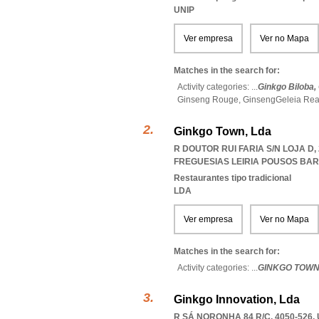
UNIP
Ver empresa
Ver no Mapa
Matches in the search for:
Activity categories: ...
Ginkgo Biloba,
Ginseng Rouge,
GinsengGeleia Rea
Ginkgo Town, Lda
R DOUTOR RUI FARIA S/N LOJA D,
FREGUESIAS LEIRIA POUSOS BA
Restaurantes tipo tradicional
LDA
Ver empresa
Ver no Mapa
Matches in the search for:
Activity categories: ...
GINKGO TOWN
Ginkgo Innovation, Lda
R SÁ NORONHA 84 R/C, 4050-526