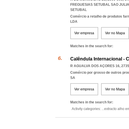
FREGUESIAS SETUBAL SAO JUL
SETUBAL
Comércio a retalho de produtos fa
LDA
Ver empresa
Ver no Mapa
Matches in the search for:
Calêndula Internacional - 
R AGUALVA DOS AÇORES 16, 2735
Comércio por grosso de outros prod
SA
Ver empresa
Ver no Mapa
Matches in the search for:
Activity categories: ...
extracto alho e