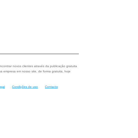
ncontrar novos clientes através da publicação gratuita
a empresa em nosso site, de forma gratuita, hoje
ugal
Condições de uso
Contacto