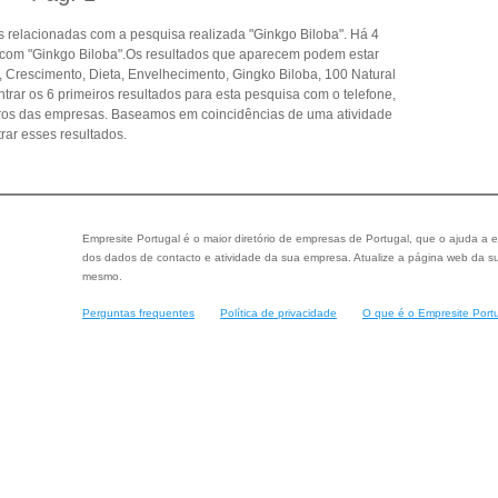
 relacionadas com a pesquisa realizada "Ginkgo Biloba". Há 4
 com "Ginkgo Biloba".Os resultados que aparecem podem estar
 Crescimento, Dieta, Envelhecimento, Gingko Biloba, 100 Natural
rar os 6 primeiros resultados para esta pesquisa com o telefone,
eiros das empresas. Baseamos em coincidências de uma atividade
ar esses resultados.
Empresite Portugal é o maior diretório de empresas de Portugal, que o ajuda a e
dos dados de contacto e atividade da sua empresa. Atualize a página web da su
mesmo.
Perguntas frequentes
Política de privacidade
O que é o Empresite Port