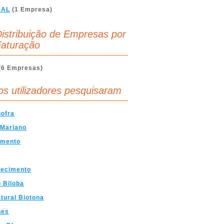
BAL
(1 Empresa)
istribuição de Empresas por
aturação
(6 Empresas)
os utilizadores pesquisaram
ofra
 Mariano
imento
hecimento
 Biloba
tural Biotona
nes