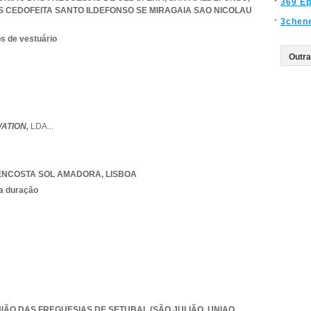
369 E
S CEDOFEITA SANTO ILDEFONSO SE MIRAGAIA SAO NICOLAU
3chen
s de vestuário
VATION,
LDA
...
ENCOSTA SOL AMADORA
,
LISBOA
ta duração
NIÃO DAS FREGUESIAS DE SETUBAL (SÃO JULIÃO
,
UNIAO