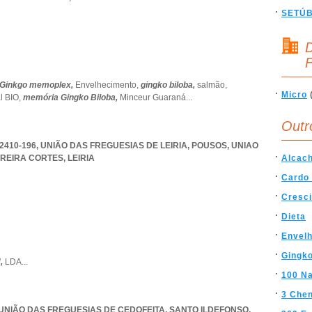
SETÚ
D
F
Ginkgo memoplex,
Envelhecimento,
gingko biloba,
salmão,
Micro
l BIO,
memória Gingko Biloba,
Minceur Guaraná
...
Outr
 2410-196, UNIÃO DAS FREGUESIAS DE LEIRIA, POUSOS
,
UNIAO
RREIRA CORTES
,
LEIRIA
Alcach
Cardo
Cresc
Dieta
Envel
Gingko
,
LDA
...
100 Na
3 Che
, UNIÃO DAS FREGUESIAS DE CEDOFEITA, SANTO ILDEFONSO,