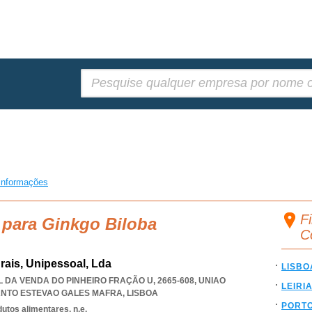
Pesquisar:
informações
Fi
 para Ginkgo Biloba
C
rais, Unipessoal, Lda
LISBO
 DA VENDA DO PINHEIRO FRAÇÃO U, 2665-608
,
UNIAO
LEIRI
ANTO ESTEVAO GALES MAFRA
,
LISBOA
PORT
utos alimentares, n.e.