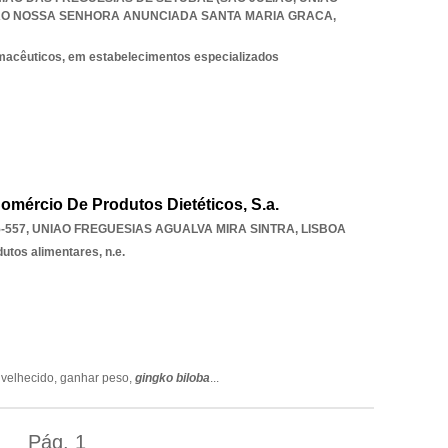
IAO NOSSA SENHORA ANUNCIADA SANTA MARIA GRACA
,
rmacêuticos, em estabelecimentos especializados
Comércio De Produtos Dietéticos, S.a.
-557
,
UNIAO FREGUESIAS AGUALVA MIRA SINTRA
,
LISBOA
utos alimentares, n.e.
nvelhecido,
ganhar peso,
gingko biloba
...
Pág.
1