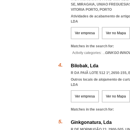
SE, MIRAGAIA
,
UNIAO FREGUESIA
VITORIA PORTO
,
PORTO
Atividades de acabamento de artigo
LDA
Ver empresa
Ver no Mapa
Matches in the search for:
Activity categories: ...
GINKGO INNO
Bilobak, Lda
R DA PAIÃ LOTE 512 1º, 2650-155
,
Outros locais de alojamento de cur
LDA
Ver empresa
Ver no Mapa
Matches in the search for:
Ginkgonatura, Lda
R DE MORMUGÃO 23, 2900-505, U