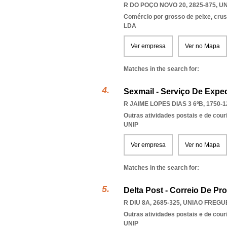
R DO POÇO NOVO 20, 2825-875
,
UN
Comércio por grosso de peixe, cru
LDA
Ver empresa
Ver no Mapa
Matches in the search for:
Sexmail - Serviço De Exped
R JAIME LOPES DIAS 3 6ºB, 1750-1
Outras atividades postais e de cour
UNIP
Ver empresa
Ver no Mapa
Matches in the search for:
Delta Post - Correio De Pr
R DIU 8A, 2685-325
,
UNIAO FREGU
Outras atividades postais e de cour
UNIP