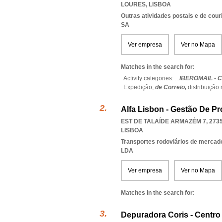
LOURES
,
LISBOA
Outras atividades postais e de cour
SA
Ver empresa
Ver no Mapa
Matches in the search for:
Activity categories: ...
IBEROMAIL - 
Expedição,
de Correio,
distribuição
Alfa Lisbon - Gestão De P
EST DE TALAÍDE ARMAZÉM 7, 2735
LISBOA
Transportes rodoviários de mercad
LDA
Ver empresa
Ver no Mapa
Matches in the search for:
Depuradora Coris - Centro