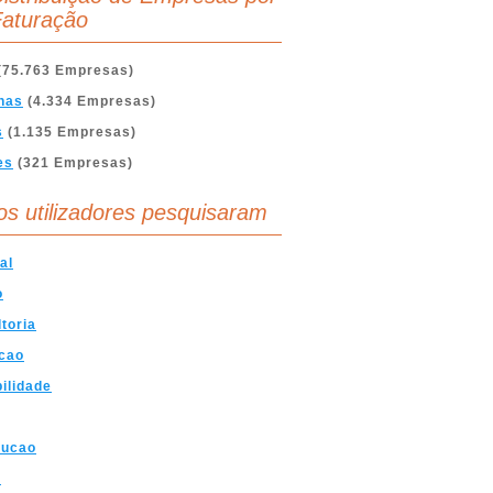
aturação
(75.763 Empresas)
nas
(4.334 Empresas)
s
(1.135 Empresas)
es
(321 Empresas)
os utilizadores pesquisaram
al
o
toria
cao
ilidade
rucao
a