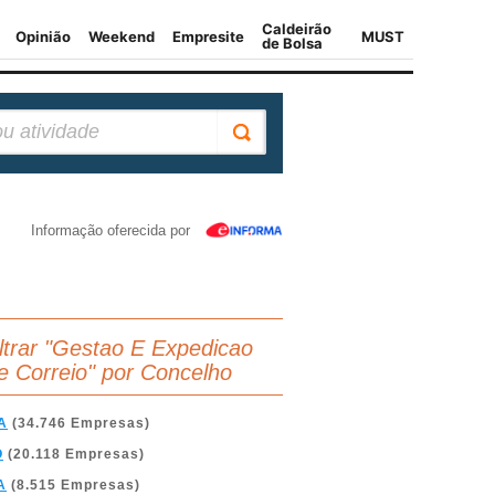
Informação oferecida por
iltrar "Gestao E Expedicao
e Correio" por Concelho
A
(34.746 Empresas)
O
(20.118 Empresas)
A
(8.515 Empresas)