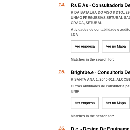
Rs E As - Consultadoria D
R DA BATALHA DO VISO 8 DTO., 2
UNIAO FREGUESIAS SETUBAL SA
GRACA
,
SETUBAL
Atividades de contabilidade e auditor
LDA
Ver empresa
Ver no Mapa
Matches in the search for:
Brightbe.e - Consultoria D
R SANTA ANA 1, 2040-011
,
ALCOBE
Outras atividades de consultoria pa
UNIP
Ver empresa
Ver no Mapa
Matches in the search for:
D.e. - Design De Equipame