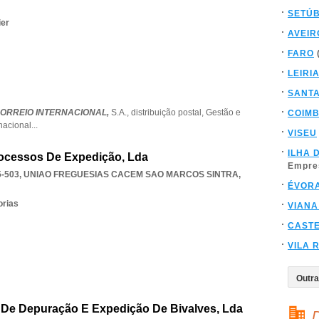
SETÚ
ier
AVEIR
FARO
LEIRI
SANT
CORREIO INTERNACIONAL,
S.A.,
distribuição postal,
Gestão e
COIM
 nacional
...
VISEU
ILHA 
rocessos De Expedição, Lda
Empre
-503
,
UNIAO FREGUESIAS CACEM SAO MARCOS SINTRA
,
ÉVOR
orias
VIANA
CAST
VILA 
 De Depuração E Expedição De Bivalves, Lda
D