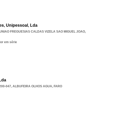
es, Unipessoal, Lda
UNIAO FREGUESIAS CALDAS VIZELA SAO MIGUEL JOAO
,
ior em série
 Lda
200-047
,
ALBUFEIRA OLHOS AGUA
,
FARO