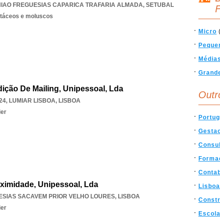
IAO FREGUESIAS CAPARICA TRAFARIA ALMADA
,
SETUBAL
F
stáceos e moluscos
Micro
Peque
Média
Grand
ição De Mailing, Unipessoal, Lda
Outr
24
,
LUMIAR LISBOA
,
LISBOA
ier
Portug
Gesta
Consul
Forma
Contab
oximidade, Unipessoal, Lda
Lisboa
ESIAS SACAVEM PRIOR VELHO LOURES
,
LISBOA
Const
ier
Escol