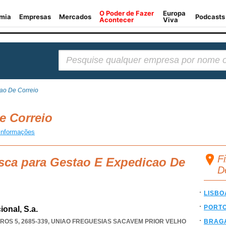
Pesquisar:
ao De Correio
e Correio
informações
F
usca para Gestao E Expedicao De
D
LISBO
PORT
ional, S.a.
OS 5, 2685-339
,
UNIAO FREGUESIAS SACAVEM PRIOR VELHO
BRAG