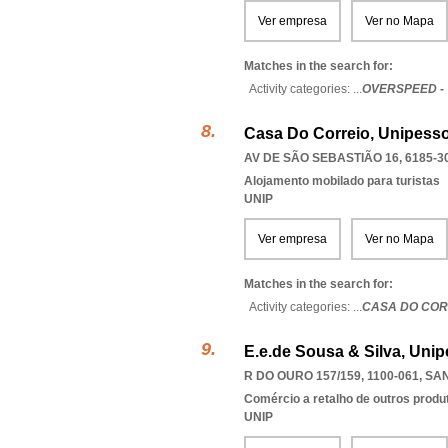
Ver empresa
Ver no Mapa
Matches in the search for:
Activity categories: ...
OVERSPEED -
Casa Do Correio, Unipesso
AV DE SÃO SEBASTIÃO 16, 6185-3
Alojamento mobilado para turistas
UNIP
Ver empresa
Ver no Mapa
Matches in the search for:
Activity categories: ...
CASA DO COR
E.e.de Sousa & Silva, Unip
R DO OURO 157/159, 1100-061
,
SAN
Comércio a retalho de outros produ
UNIP