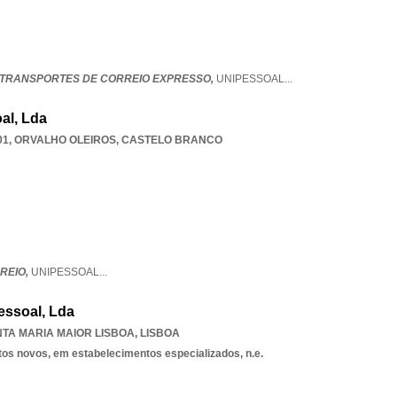
 TRANSPORTES DE CORREIO EXPRESSO,
UNIPESSOAL
...
al, Lda
01
,
ORVALHO OLEIROS
,
CASTELO BRANCO
REIO,
UNIPESSOAL
...
essoal, Lda
TA MARIA MAIOR LISBOA
,
LISBOA
tos novos, em estabelecimentos especializados, n.e.