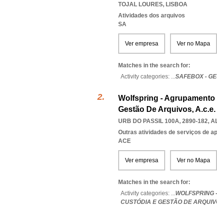
TOJAL LOURES
,
LISBOA
Atividades dos arquivos
SA
Ver empresa
Ver no Mapa
Matches in the search for:
Activity categories: ...
SAFEBOX - G
Wolfspring - Agrupamento
Gestão De Arquivos, A.c.e.
URB DO PASSIL 100A, 2890-182
,
A
Outras atividades de serviços de a
ACE
Ver empresa
Ver no Mapa
Matches in the search for:
Activity categories: ...
WOLFSPRING 
CUSTÓDIA E GESTÃO DE ARQUIV