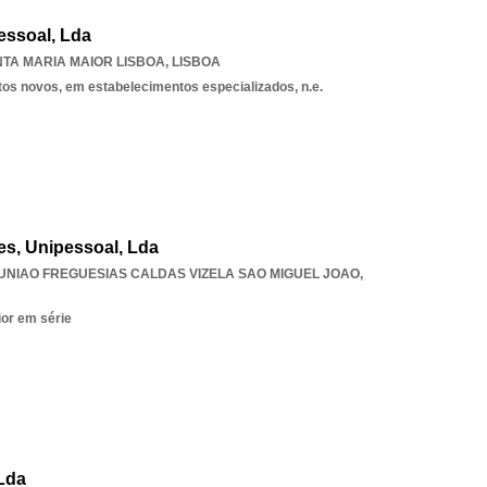
essoal, Lda
TA MARIA MAIOR LISBOA
,
LISBOA
tos novos, em estabelecimentos especializados, n.e.
es, Unipessoal, Lda
UNIAO FREGUESIAS CALDAS VIZELA SAO MIGUEL JOAO
,
ior em série
 Lda