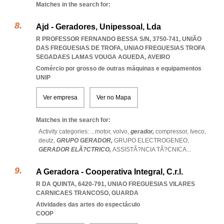
Matches in the search for:
Ajd - Geradores, Unipessoal, Lda
R PROFESSOR FERNANDO BESSA S/N, 3750-741, UNIÃO
DAS FREGUESIAS DE TROFA
,
UNIAO FREGUESIAS TROFA
SEGADAES LAMAS VOUGA AGUEDA
,
AVEIRO
Comércio por grosso de outras máquinas e equipamentos
UNIP
Ver empresa
Ver no Mapa
Matches in the search for:
Activity categories: ...
motor,
volvo,
gerador,
compressor,
Iveco,
deutz,
GRUPO GERADOR,
GRUPO ELECTROGENEO,
GERADOR ELÃ?CTRICO,
ASSISTÃ?NCIA TÃ?CNICA
...
A Geradora - Cooperativa Integral, C.r.l.
R DA QUINTA, 6420-791
,
UNIAO FREGUESIAS VILARES
CARNICAES TRANCOSO
,
GUARDA
Atividades das artes do espectáculo
COOP