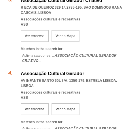
Associação Cultural Gerador Criativo
R EÇA DE QUEIROZ 329 1º, 2785-195
,
SAO DOMINGOS RANA
CASCAIS
,
LISBOA
Associações culturais e recreativas
ASS
Ver empresa
Ver no Mapa
Matches in the search for:
Activity categories: ...
ASSOCIAÇÃO CULTURAL GERADOR
CRIATIVO
...
Associação Cultural Gerador
AV INFANTE SANTO 60L 3ºA, 1350-179
,
ESTRELA LISBOA
,
LISBOA
Associações culturais e recreativas
ASS
Ver empresa
Ver no Mapa
Matches in the search for:
Activity categories: ...
ASSOCIAÇÃO CULTURAL GERADOR
...