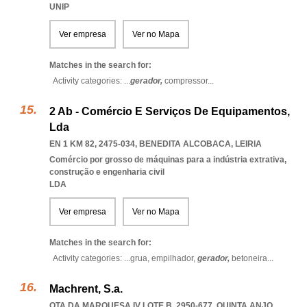
UNIP
Ver empresa
Ver no Mapa
Matches in the search for:
Activity categories: ...
gerador,
compressor
...
2 Ab - Comércio E Serviços De Equipamentos,
Lda
EN 1 KM 82, 2475-034
,
BENEDITA ALCOBACA
,
LEIRIA
Comércio por grosso de máquinas para a indústria extrativa,
construção e engenharia civil
LDA
Ver empresa
Ver no Mapa
Matches in the search for:
Activity categories: ...
grua,
empilhador,
gerador,
betoneira
...
Machrent, S.a.
QTA DA MARQUESA IV LOTE B, 2950-677
,
QUINTA ANJO