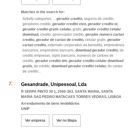
Matches in the search for:
Activity categories: ...
gerador credito,
seguros de credito,
geradores credito,
gerador credito vivo,
gerador credito oi,
gerador credito gratis celular,
gratis,
gerador credito celular
download,
credito,
gerenciador credito,
gerador numero cartao
credito,
gerador de cartao de credito,
celular gratis,
gerador
cartao credito,
externato cooperativo da benedita,
emprestimos
bancarios,
emprestimo bancario,
download gerador credito,
de
credito empresas,
sigilo bancario,
numeros de cartoes de
credito,
gerador credito tim,
gerador credito celular download
gratis,
de crédito,
download gerador credito celular,
do cartao
de credito
...
Gesandrade, Unipessoal, Lda
R SERPA PINTO 30 1, 2560-363, SANTA MARIA
,
SANTA
MARIA SAO PEDRO MATACAES TORRES VEDRAS
,
LISBOA
Arrendamento de bens imobiliários
UNIP
Ver empresa
Ver no Mapa