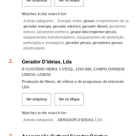
Ver empresa
Ver no Mapa
Matches in the search for:
Activity categories: ...
Energía,
motor,
gesan,
compressores de ar,
gerador energia,
gerador eletrico,
gerador diesel,
geradores
eolicos,
geradores eletricos,
grupo electrogeneo gesan,
equipamentos transformadores,
equipamentos de demolição,
perfuração e sondagens,
gerador gesan,
geradores gesan,
eléctricidade
...
Gerador D'ideias, Lda
R CUSTÓDIO VIEIRA 3 2ºESQ., 1250-086
,
CAMPO OURIQUE
LISBOA
,
LISBOA
Produção de filmes, de vídeos e de programas de televisão
LDA
Ver empresa
Ver no Mapa
Matches in the search for:
Activity categories: ...
GERADOR D'IDEIAS,
LDA
...