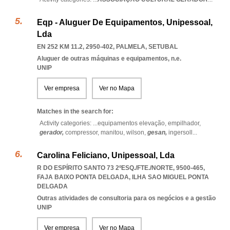
Eqp - Aluguer De Equipamentos, Unipessoal,
Lda
EN 252 KM 11.2, 2950-402
,
PALMELA
,
SETUBAL
Aluguer de outras máquinas e equipamentos, n.e.
UNIP
Ver empresa
Ver no Mapa
Matches in the search for:
Activity categories: ...
equipamentos elevação,
empilhador,
gerador,
compressor,
manitou,
wilson,
gesan,
ingersoll
...
Carolina Feliciano, Unipessoal, Lda
R DO ESPÍRITO SANTO 73 2ºESQ./FTE./NORTE, 9500-465
,
FAJA BAIXO PONTA DELGADA
,
ILHA SAO MIGUEL PONTA
DELGADA
Outras atividades de consultoria para os negócios e a gestão
UNIP
Ver empresa
Ver no Mapa