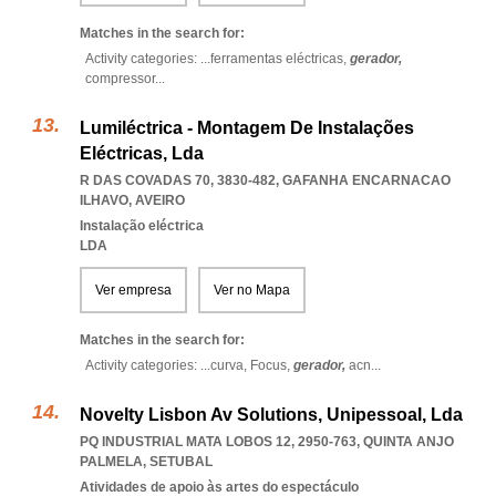
Matches in the search for:
Activity categories: ...
ferramentas eléctricas,
gerador,
compressor
...
Lumiléctrica - Montagem De Instalações
Eléctricas, Lda
R DAS COVADAS 70, 3830-482
,
GAFANHA ENCARNACAO
ILHAVO
,
AVEIRO
Instalação eléctrica
LDA
Ver empresa
Ver no Mapa
Matches in the search for:
Activity categories: ...
curva,
Focus,
gerador,
acn
...
Novelty Lisbon Av Solutions, Unipessoal, Lda
PQ INDUSTRIAL MATA LOBOS 12, 2950-763
,
QUINTA ANJO
PALMELA
,
SETUBAL
Atividades de apoio às artes do espectáculo