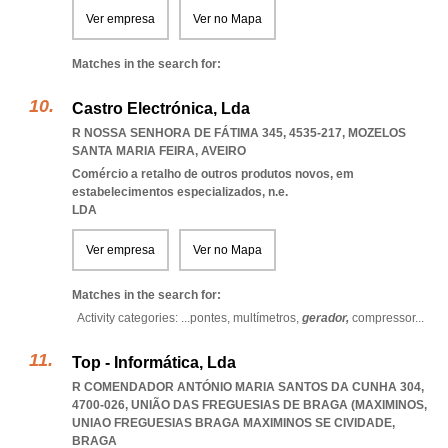
Ver empresa
Ver no Mapa
Matches in the search for:
Castro Electrónica, Lda
R NOSSA SENHORA DE FÁTIMA 345, 4535-217
,
MOZELOS
SANTA MARIA FEIRA
,
AVEIRO
Comércio a retalho de outros produtos novos, em
estabelecimentos especializados, n.e.
LDA
Ver empresa
Ver no Mapa
Matches in the search for:
Activity categories: ...
pontes,
multímetros,
gerador,
compressor
...
Top - Informática, Lda
R COMENDADOR ANTÓNIO MARIA SANTOS DA CUNHA 304,
4700-026, UNIÃO DAS FREGUESIAS DE BRAGA (MAXIMINOS
,
UNIAO FREGUESIAS BRAGA MAXIMINOS SE CIVIDADE
,
BRAGA