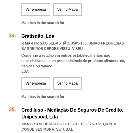
Ver empresa
Ver no Mapa
Matches in the search for:
Grátisdão, Lda
R MÁRTIR SÃO SEBASTIÃO, 3505-155
,
UNIAO FREGUESIAS
BARREIROS CEPOES VISEU
,
VISEU
Comércio a retalho em outros estabelecimentos não
especializados, com predominância de produtos alimentares,
bebidas ou tabaco
LDA
Ver empresa
Ver no Mapa
Matches in the search for:
Crediluso - Mediação De Seguros De Crédito,
Unipessoal, Lda
AV NORTON DE MATOS LOTE 79 1ºB, 2975-312
,
QUINTA
CONDE SESIMBRA
,
SETUBAL