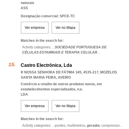
naturais
ASS
Designação comercial: SPCE-TC
Ver empresa
Ver no Mapa
Matches in the search for:
Activity categories: ...
SOCIEDADE PORTUGUESA DE
CÉLULAS ESTAMINAIS E TERAPIA CELULAR
...
Castro Electrónica, Lda
R NOSSA SENHORA DE FÁTIMA 345, 4535-217
,
MOZELOS
SANTA MARIA FEIRA
,
AVEIRO
Comércio a retalho de outros produtos novos, em
estabelecimentos especializados, n.e.
LDA
Ver empresa
Ver no Mapa
Matches in the search for:
Activity categories: ...
pontes,
multímetros,
gerador,
compressor
...