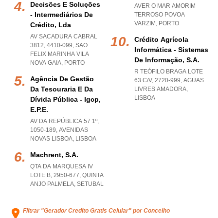
Decisões E Soluções
AVER O MAR AMORIM
- Intermediários De
TERROSO POVOA
VARZIM
,
PORTO
Crédito, Lda
AV SACADURA CABRAL
Crédito Agrícola
3812, 4410-099
,
SAO
Informática - Sistemas
FELIX MARINHA VILA
De Informação, S.a.
NOVA GAIA
,
PORTO
R TEÓFILO BRAGA LOTE
Agência De Gestão
63 C/V, 2720-999
,
AGUAS
Da Tesouraria E Da
LIVRES AMADORA
,
LISBOA
Dívida Pública - Igcp,
E.p.e.
AV DA REPÚBLICA 57 1º,
1050-189
,
AVENIDAS
NOVAS LISBOA
,
LISBOA
Machrent, S.a.
QTA DA MARQUESA IV
LOTE B, 2950-677
,
QUINTA
ANJO PALMELA
,
SETUBAL
Filtrar "Gerador Credito Gratis Celular" por Concelho