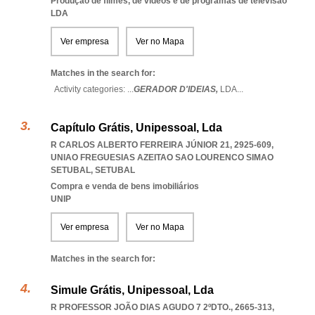
Produção de filmes, de vídeos e de programas de televisão
LDA
Ver empresa
Ver no Mapa
Matches in the search for:
Activity categories: ...
GERADOR D'IDEIAS,
LDA
...
Capítulo Grátis, Unipessoal, Lda
R CARLOS ALBERTO FERREIRA JÚNIOR 21, 2925-609
,
UNIAO FREGUESIAS AZEITAO SAO LOURENCO SIMAO
SETUBAL
,
SETUBAL
Compra e venda de bens imobiliários
UNIP
Ver empresa
Ver no Mapa
Matches in the search for:
Simule Grátis, Unipessoal, Lda
R PROFESSOR JOÃO DIAS AGUDO 7 2ºDTO., 2665-313
,