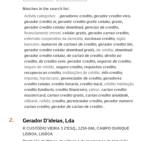
Matches in the search for:
Activity categories: ...
geradores credito,
gerador credito vivo,
gerador credito oi,
gerador credito gratis celular,
gratis,
gerador credito celular download,
gencias de credito,
financiamento imovel,
celular gratis,
gerador cartao credito,
externato cooperativo da benedita,
exclusao credito,
sigilo
bancario,
numeros de cartoes de credito,
gerador credito tim,
gerador credito celular download gratis,
de crédito,
download
gerador credito celular,
do cartao de credito,
direito ao
credito,
de credito sem,
gerador credito,
seguros de credito,
seguro de crédito,
seguro credito,
requisitos credito,
recuperacao credito,
instituições de crédito,
info credito,
imposta,
hipotecario,
gerenciador de credito,
geradores
credito celular,
credito horario,
credito hack,
crédito habitação,
credito fundiario,
credito financeiro,
yahoo,
cartao credito
mastercard,
cartao credito gratis,
cartao credito anuidade,
citibank,
cofidis,
credito,
gerenciador credito,
gerador numero
cartao credito,
gerador de cartao de credito
...
Gerador D'ideias, Lda
R CUSTÓDIO VIEIRA 3 2ºESQ., 1250-086
,
CAMPO OURIQUE
LISBOA
,
LISBOA