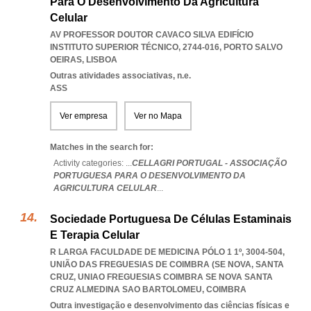
Para O Desenvolvimento Da Agricultura
Celular
AV PROFESSOR DOUTOR CAVACO SILVA EDIFÍCIO
INSTITUTO SUPERIOR TÉCNICO, 2744-016
,
PORTO SALVO
OEIRAS
,
LISBOA
Outras atividades associativas, n.e.
ASS
Ver empresa
Ver no Mapa
Matches in the search for:
Activity categories: ...
CELLAGRI PORTUGAL - ASSOCIAÇÃO
PORTUGUESA PARA O DESENVOLVIMENTO DA
AGRICULTURA CELULAR
...
Sociedade Portuguesa De Células Estaminais
E Terapia Celular
R LARGA FACULDADE DE MEDICINA PÓLO 1 1º, 3004-504,
UNIÃO DAS FREGUESIAS DE COIMBRA (SE NOVA, SANTA
CRUZ
,
UNIAO FREGUESIAS COIMBRA SE NOVA SANTA
CRUZ ALMEDINA SAO BARTOLOMEU
,
COIMBRA
Outra investigação e desenvolvimento das ciências físicas e