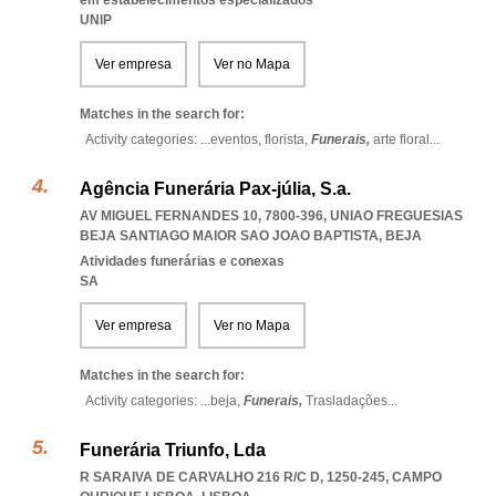
em estabelecimentos especializados
UNIP
Ver empresa
Ver no Mapa
Matches in the search for:
Activity categories: ...
eventos,
florista,
Funerais,
arte floral
...
Agência Funerária Pax-júlia, S.a.
AV MIGUEL FERNANDES 10, 7800-396
,
UNIAO FREGUESIAS
BEJA SANTIAGO MAIOR SAO JOAO BAPTISTA
,
BEJA
Atividades funerárias e conexas
SA
Ver empresa
Ver no Mapa
Matches in the search for:
Activity categories: ...
beja,
Funerais,
Trasladações
...
Funerária Triunfo, Lda
R SARAIVA DE CARVALHO 216 R/C D, 1250-245
,
CAMPO