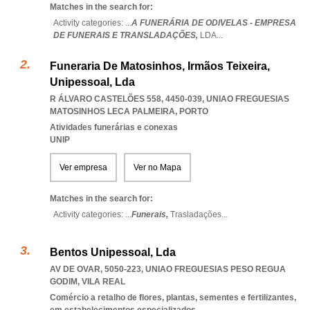
Matches in the search for:
Activity categories: ...
A FUNERÁRIA DE ODIVELAS - EMPRESA
DE FUNERAIS E TRANSLADAÇÕES,
LDA
...
Funeraria De Matosinhos, Irmãos Teixeira,
Unipessoal, Lda
R ÁLVARO CASTELÕES 558, 4450-039
,
UNIAO FREGUESIAS
MATOSINHOS LECA PALMEIRA
,
PORTO
Atividades funerárias e conexas
UNIP
Ver empresa
Ver no Mapa
Matches in the search for:
Activity categories: ...
Funerais,
Trasladações
...
Bentos Unipessoal, Lda
AV DE OVAR, 5050-223
,
UNIAO FREGUESIAS PESO REGUA
GODIM
,
VILA REAL
Comércio a retalho de flores, plantas, sementes e fertilizantes,