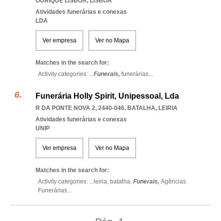
OURIQUE LISBOA
,
LISBOA
Atividades funerárias e conexas
LDA
Ver empresa
Ver no Mapa
Matches in the search for:
Activity categories: ...
Funerais,
funerárias
...
Funerária Holly Spirit, Unipessoal, Lda
R DA PONTE NOVA 2, 2440-046
,
BATALHA
,
LEIRIA
Atividades funerárias e conexas
UNIP
Ver empresa
Ver no Mapa
Matches in the search for:
Activity categories: ...
leiria,
batalha,
Funerais,
Agências
Funerárias
...