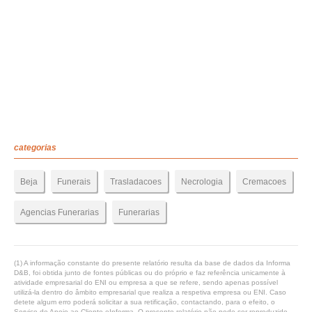
categorias
Beja
Funerais
Trasladacoes
Necrologia
Cremacoes
Agencias Funerarias
Funerarias
(1) A informação constante do presente relatório resulta da base de dados da Informa
D&B, foi obtida junto de fontes públicas ou do próprio e faz referência unicamente à
atividade empresarial do ENI ou empresa a que se refere, sendo apenas possível
utilizá-la dentro do âmbito empresarial que realiza a respetiva empresa ou ENI. Caso
detete algum erro poderá solicitar a sua retificação, contactando, para o efeito, o
Serviço de Apoio ao Cliente eInforma. O presente relatório não pode ser reproduzido,