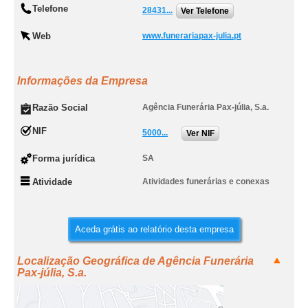
Telefone
28431...
Ver Telefone
Web
www.funerariapax-julia.pt
Informações da Empresa
Razão Social
Agência Funerária Pax-júlia, S.a.
NIF
5000...
Ver NIF
Forma jurídica
SA
Atividade
Atividades funerárias e conexas
Aceda grátis ao relatório desta empresa
Localização Geográfica de Agência Funerária
Pax-júlia, S.a.