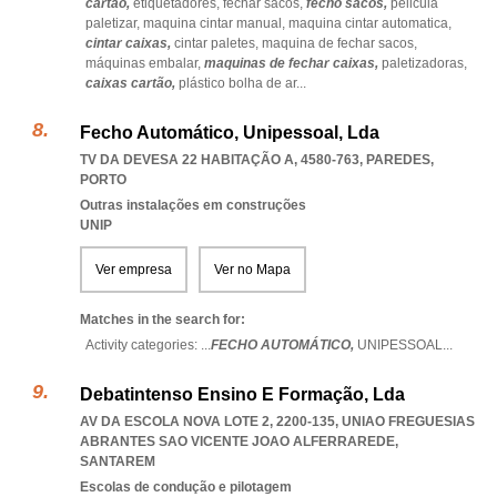
cartão,
etiquetadores,
fechar sacos,
fecho sacos,
pelicula
paletizar,
maquina cintar manual,
maquina cintar automatica,
cintar caixas,
cintar paletes,
maquina de fechar sacos,
máquinas embalar,
maquinas de fechar caixas,
paletizadoras,
caixas cartão,
plástico bolha de ar
...
Fecho Automático, Unipessoal, Lda
TV DA DEVESA 22 HABITAÇÃO A, 4580-763
,
PAREDES
,
PORTO
Outras instalações em construções
UNIP
Ver empresa
Ver no Mapa
Matches in the search for:
Activity categories: ...
FECHO AUTOMÁTICO,
UNIPESSOAL
...
Debatintenso Ensino E Formação, Lda
AV DA ESCOLA NOVA LOTE 2, 2200-135
,
UNIAO FREGUESIAS
ABRANTES SAO VICENTE JOAO ALFERRAREDE
,
SANTAREM
Escolas de condução e pilotagem