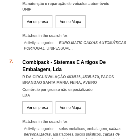
Manutenção e reparação de veículos automóveis
UNIP
Ver empresa
Ver no Mapa
Matches in the search for:
Activity categories: ...
EURO-MATIC CAIXAS AUTOMÁTICAS
PORTUGAL,
UNIPESSOAL
...
Combipack - Sistemas E Artigos De
Embalagem, Lda
R DA CIRCUNVALAÇÃO 463/535, 4535-570
,
PACOS
BRANDAO SANTA MARIA FEIRA
,
AVEIRO
Comércio por grosso não especializado
LDA
Ver empresa
Ver no Mapa
Matches in the search for:
Activity categories: ...
selos metálicos,
embalagem,
caixas
personalizadas,
agrafadores,
sacos plásticos,
caixas de