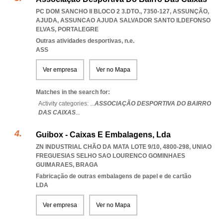
PC DOM SANCHO II BLOCO 2 3.DTO., 7350-127, ASSUNÇÃO,
AJUDA
,
ASSUNCAO AJUDA SALVADOR SANTO ILDEFONSO
ELVAS
,
PORTALEGRE
Outras atividades desportivas, n.e.
ASS
Ver empresa
Ver no Mapa
Matches in the search for:
Activity categories: ...
ASSOCIAÇÃO DESPORTIVA DO BAIRRO
DAS CAIXAS
...
Guibox - Caixas E Embalagens, Lda
ZN INDUSTRIAL CHÃO DA MATA LOTE 9/10, 4800-298
,
UNIAO
FREGUESIAS SELHO SAO LOURENCO GOMINHAES
GUIMARAES
,
BRAGA
Fabricação de outras embalagens de papel e de cartão
LDA
Ver empresa
Ver no Mapa