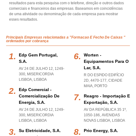
resultados para esta pesquisa com o telefone, direção e outros dados
comerciais e financeiros das empresas. Baseamos em coincidências
de uma atividade ou denominação de cada empresa para mostrar
esses resultados.
Principais Empresas relacionadas a "Formacao E Fecho De Caixas "
ordenados por cobrança
Edp Gem Portugal,
Worten -
S.a.
Equipamentos Para O
Lar, S.a.
AV 24 DE JULHO 12, 1249-
300
,
MISERICORDIA
R DO ESPIDO EDIFÍCIO
LISBOA
,
LISBOA
2D, 4470-177
,
CIDADE
MAIA
,
PORTO
Edp Comercial -
Comercialização De
Reagro - Importação E
Energia, S.a.
Exportação, S.a.
AV 24 DE JULHO 12, 1249-
AV DA REPÚBLICA 35 1º,
300
,
MISERICORDIA
1050-186
,
AVENIDAS
LISBOA
,
LISBOA
NOVAS LISBOA
,
LISBOA
Su Eletricidade, S.a.
Prio Energy, S.a.