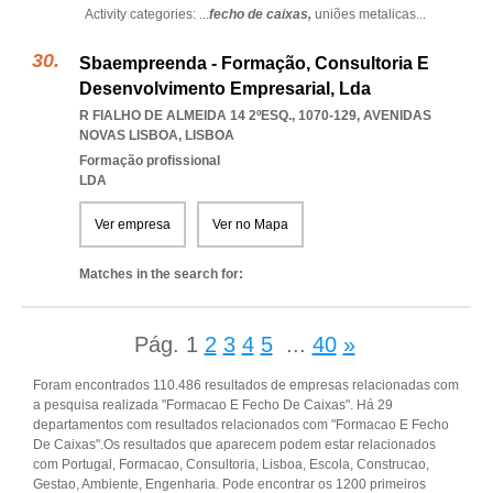
Activity categories: ...
fecho de caixas,
uniões metalicas
...
Sbaempreenda - Formação, Consultoria E
Desenvolvimento Empresarial, Lda
R FIALHO DE ALMEIDA 14 2ºESQ., 1070-129
,
AVENIDAS
NOVAS LISBOA
,
LISBOA
Formação profissional
LDA
Ver empresa
Ver no Mapa
Matches in the search for:
Pág.
1
2
3
4
5
...
40
»
Foram encontrados 110.486 resultados de empresas relacionadas com
a pesquisa realizada "Formacao E Fecho De Caixas". Há 29
departamentos com resultados relacionados com "Formacao E Fecho
De Caixas".Os resultados que aparecem podem estar relacionados
com Portugal, Formacao, Consultoria, Lisboa, Escola, Construcao,
Gestao, Ambiente, Engenharia. Pode encontrar os 1200 primeiros