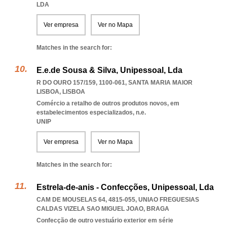
LDA
Ver empresa
Ver no Mapa
Matches in the search for:
E.e.de Sousa & Silva, Unipessoal, Lda
R DO OURO 157/159, 1100-061
,
SANTA MARIA MAIOR
LISBOA
,
LISBOA
Comércio a retalho de outros produtos novos, em
estabelecimentos especializados, n.e.
UNIP
Ver empresa
Ver no Mapa
Matches in the search for:
Estrela-de-anis - Confecções, Unipessoal, Lda
CAM DE MOUSELAS 64, 4815-055
,
UNIAO FREGUESIAS
CALDAS VIZELA SAO MIGUEL JOAO
,
BRAGA
Confecção de outro vestuário exterior em série