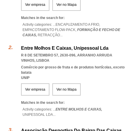
Ver empresa
Ver no Mapa
Matches in the search for:
Activity categories: ...
ENCAPUZAMENTO A FRIO,
EMPACOTAMENTO FLOW-PACK,
FORMAÇÃO E FECHO DE
CAIXAS,
RETRACÇÃO
...
Entre Molhos E Caixas, Unipessoal Lda
R 8 DE SETEMBRO 57, 2630-096
,
ARRANHO ARRUDA
VINHOS
,
LISBOA
Comércio por grosso de fruta e de produtos hortícolas, exceto
batata
UNIP
Ver empresa
Ver no Mapa
Matches in the search for:
Activity categories: ...
ENTRE MOLHOS E CAIXAS,
UNIPESSOAL LDA
...
Associação Desportiva Do Bairro Das Caixas