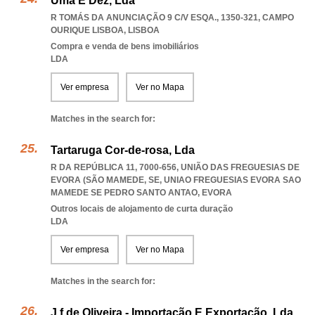
Uma E Dez, Lda
R TOMÁS DA ANUNCIAÇÃO 9 C/V ESQA., 1350-321
,
CAMPO
OURIQUE LISBOA
,
LISBOA
Compra e venda de bens imobiliários
LDA
Ver empresa
Ver no Mapa
Matches in the search for:
Tartaruga Cor-de-rosa, Lda
R DA REPÚBLICA 11, 7000-656, UNIÃO DAS FREGUESIAS DE
EVORA (SÃO MAMEDE, SE
,
UNIAO FREGUESIAS EVORA SAO
MAMEDE SE PEDRO SANTO ANTAO
,
EVORA
Outros locais de alojamento de curta duração
LDA
Ver empresa
Ver no Mapa
Matches in the search for:
J.f.de Oliveira - Importação E Exportação, Lda