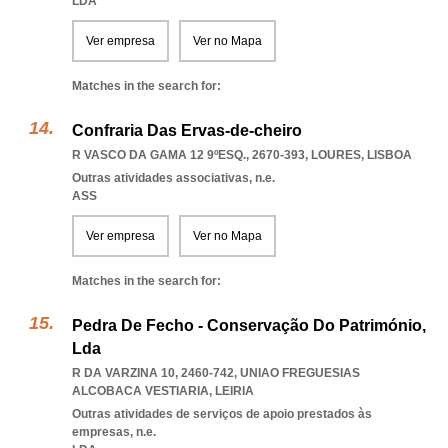
LDA
Ver empresa
Ver no Mapa
Matches in the search for:
Confraria Das Ervas-de-cheiro
R VASCO DA GAMA 12 9ºESQ., 2670-393
,
LOURES
,
LISBOA
Outras atividades associativas, n.e.
ASS
Ver empresa
Ver no Mapa
Matches in the search for:
Pedra De Fecho - Conservação Do Património,
Lda
R DA VARZINA 10, 2460-742
,
UNIAO FREGUESIAS
ALCOBACA VESTIARIA
,
LEIRIA
Outras atividades de serviços de apoio prestados às
empresas, n.e.