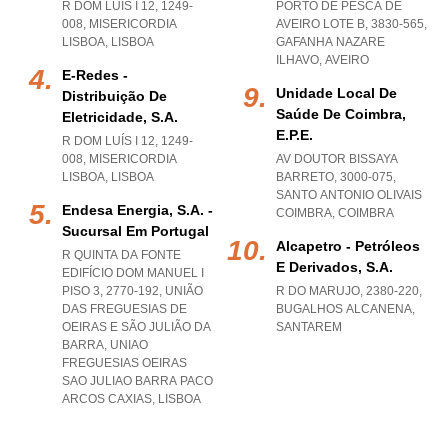
R DOM LUÍS I 12, 1249-
PORTO DE PESCA DE
008
,
MISERICORDIA
AVEIRO LOTE B, 3830-565
,
LISBOA
,
LISBOA
GAFANHA NAZARE
ILHAVO
,
AVEIRO
E-Redes -
Unidade Local De
Distribuição De
Saúde De Coimbra,
Eletricidade, S.a.
E.p.e.
R DOM LUÍS I 12, 1249-
008
,
MISERICORDIA
AV DOUTOR BISSAYA
LISBOA
,
LISBOA
BARRETO, 3000-075
,
SANTO ANTONIO OLIVAIS
Endesa Energia, S.a. -
COIMBRA
,
COIMBRA
Sucursal Em Portugal
Alcapetro - Petróleos
R QUINTA DA FONTE
E Derivados, S.a.
EDIFÍCIO DOM MANUEL I
PISO 3, 2770-192, UNIÃO
R DO MARUJO, 2380-220
,
DAS FREGUESIAS DE
BUGALHOS ALCANENA
,
OEIRAS E SÃO JULIÃO DA
SANTAREM
BARRA
,
UNIAO
FREGUESIAS OEIRAS
SAO JULIAO BARRA PACO
ARCOS CAXIAS
,
LISBOA