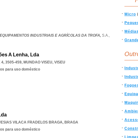
F
Micro
Peque
Média
 EQUIPAMENTOS INDUSTRIAIS E AGRÍCOLAS DA TROFA,
S.A.,
Grand
Outr
ões A Lenha, Lda
4, 3505-459
,
MUNDAO VISEU
,
VISEU
Indust
cos para uso doméstico
Indust
Fogoe
Equip
Maqui
Ambie
Lda
Acess
UESIAS VILACA FRADELOS BRAGA
,
BRAGA
Const
cos para uso doméstico
Limpe