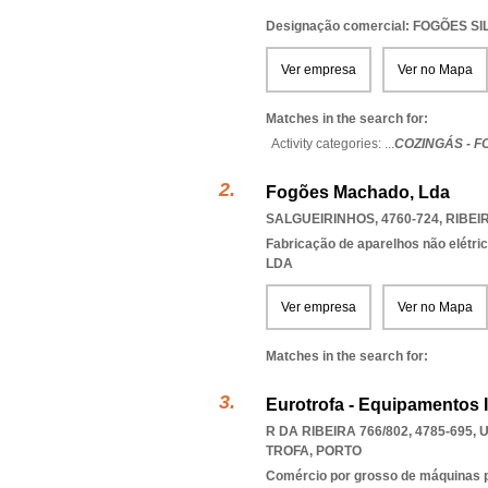
Designação comercial: FOGÕES SI
Ver empresa
Ver no Mapa
Matches in the search for:
Activity categories: ...
COZINGÁS - F
Fogões Machado, Lda
SALGUEIRINHOS, 4760-724
,
RIBEI
Fabricação de aparelhos não elétri
LDA
Ver empresa
Ver no Mapa
Matches in the search for:
Eurotrofa - Equipamentos In
R DA RIBEIRA 766/802, 4785-695
,
U
TROFA
,
PORTO
Comércio por grosso de máquinas par