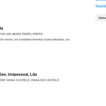
Qualid
da
745-329
,
MURO TROFA
,
PORTO
tos novos, em estabelecimentos especializados, n.e.
gões, Unipessoal, Lda
RRE VIANA CASTELO
,
VIANA DO CASTELO