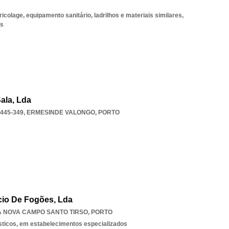
icolage, equipamento sanitário, ladrilhos e materiais similares,
os
ala, Lda
445-349
,
ERMESINDE VALONGO
,
PORTO
cio De Fogões, Lda
A NOVA CAMPO SANTO TIRSO
,
PORTO
sticos, em estabelecimentos especializados