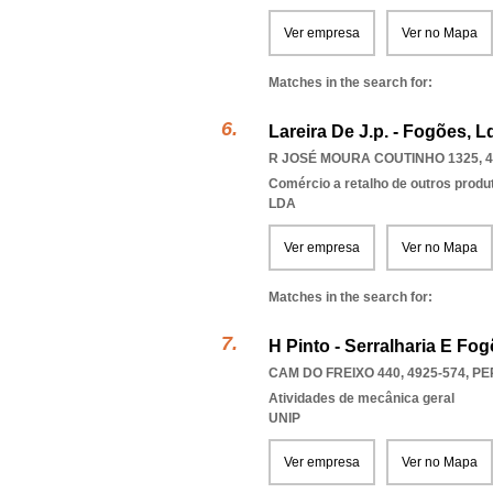
Ver empresa
Ver no Mapa
Matches in the search for:
Lareira De J.p. - Fogões, L
R JOSÉ MOURA COUTINHO 1325, 4
Comércio a retalho de outros produ
LDA
Ver empresa
Ver no Mapa
Matches in the search for:
H Pinto - Serralharia E Fo
CAM DO FREIXO 440, 4925-574
,
PE
Atividades de mecânica geral
UNIP
Ver empresa
Ver no Mapa