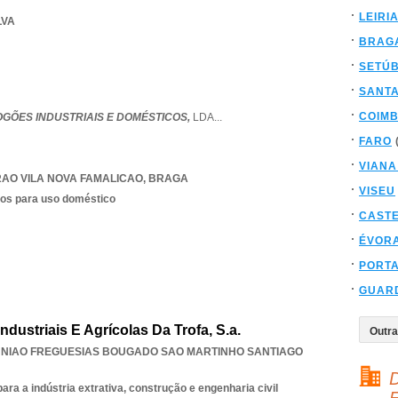
LEIRI
LVA
BRAG
SETÚ
SANT
COIM
OGÕES INDUSTRIAIS E DOMÉSTICOS,
LDA
...
FARO
VIANA
RAO VILA NOVA FAMALICAO
,
BRAGA
VISEU
cos para uso doméstico
CAST
ÉVOR
PORT
GUAR
dustriais E Agrícolas Da Trofa, S.a.
NIAO FREGUESIAS BOUGADO SAO MARTINHO SANTIAGO
D
a a indústria extrativa, construção e engenharia civil