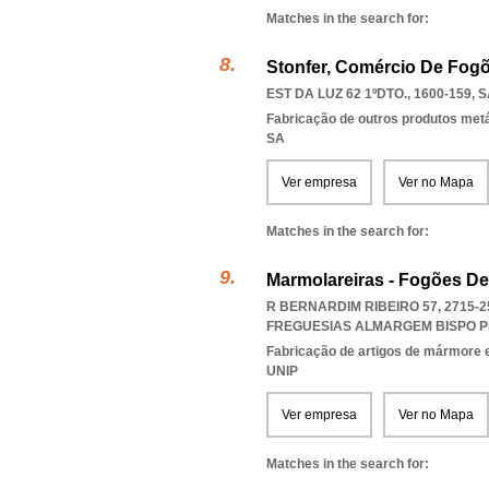
Matches in the search for:
Stonfer, Comércio De Fogõ
EST DA LUZ 62 1ºDTO., 1600-159
,
S
Fabricação de outros produtos metál
SA
Ver empresa
Ver no Mapa
Matches in the search for:
Marmolareiras - Fogões De 
R BERNARDIM RIBEIRO 57, 2715-
FREGUESIAS ALMARGEM BISPO P
Fabricação de artigos de mármore e
UNIP
Ver empresa
Ver no Mapa
Matches in the search for: