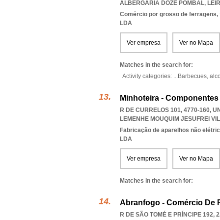
ALBERGARIA DOZE POMBAL
,
LEIR
Comércio por grosso de ferragens,
LDA
Ver empresa
Ver no Mapa
Matches in the search for:
Activity categories: ...
Barbecues,
alc
Minhoteira - Componentes
R DE CURRELOS 101, 4770-160, 
LEMENHE MOUQUIM JESUFREI VI
Fabricação de aparelhos não elétri
LDA
Ver empresa
Ver no Mapa
Matches in the search for:
Abranfogo - Comércio De 
R DE SÃO TOMÉ E PRÍNCIPE 192, 2