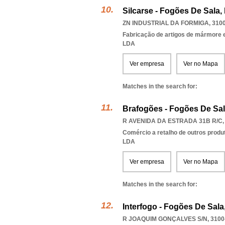
Silcarse - Fogões De Sala,
ZN INDUSTRIAL DA FORMIGA, 3100
Fabricação de artigos de mármore e
LDA
Ver empresa
Ver no Mapa
Matches in the search for:
Brafogões - Fogões De Sal
R AVENIDA DA ESTRADA 31B R/C, 
Comércio a retalho de outros produ
LDA
Ver empresa
Ver no Mapa
Matches in the search for:
Interfogo - Fogões De Sala
R JOAQUIM GONÇALVES S/N, 3100