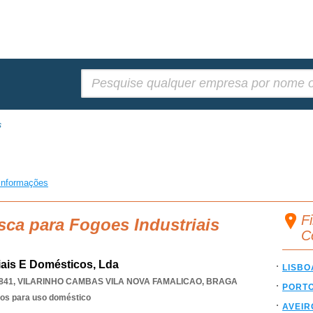
Pesquisar:
s
informações
Fi
sca para Fogoes Industriais
C
iais E Domésticos, Lda
LISBO
841
,
VILARINHO CAMBAS VILA NOVA FAMALICAO
,
BRAGA
PORT
cos para uso doméstico
AVEIR