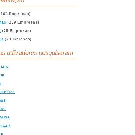
aturação
(894 Empresas)
nas
(239 Empresas)
s
(75 Empresas)
es
(7 Empresas)
os utilizadores pesquisaram
riais
ria
s
amentos
nas
nte
orios
rucao
za