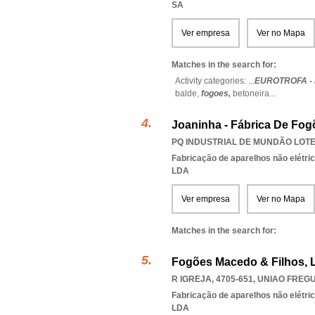
SA
Ver empresa
Ver no Mapa
Matches in the search for:
Activity categories: ...
EUROTROFA -
balde,
fogoes,
betoneira
...
Joaninha - Fábrica De Fog
PQ INDUSTRIAL DE MUNDÃO LOTE 
Fabricação de aparelhos não elétri
LDA
Ver empresa
Ver no Mapa
Matches in the search for:
Fogões Macedo & Filhos, 
R IGREJA, 4705-651
,
UNIAO FREG
Fabricação de aparelhos não elétri
LDA