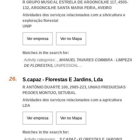
R GRUPO MUSICAL ESTRELA DE ARGONCILHE 117, 4505-
132
,
ARGONCILHE SANTA MARIA FEIRA
,
AVEIRO
Atividades dos serviços relacionados com a silvicultura e
exploração florestal
UNIP
Ver empresa
Ver no Mapa
Matches in the search for:
Activity categories: ...
MANUEL TAVARES COIMBRA - LIMPEZA
DE FLORESTAS,
UNIPESSOAL
...
S.capaz - Florestas E Jardins, Lda
R ANTÓNIO DUARTE 100, 2985-223
,
UNIAO FREGUESIAS
PEGOES MONTIJO
,
SETUBAL
Atividades dos serviços relacionados com a agricultura
LDA
Ver empresa
Ver no Mapa
Matches in the search for:
Activity categories: ...
S.CAPAZ - FLORESTAS E JARDINS,