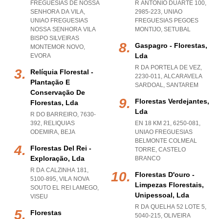
FREGUESIAS DE NOSSA
R ANTÓNIO DUARTE 100,
SENHORA DA VILA
,
2985-223
,
UNIAO
UNIAO FREGUESIAS
FREGUESIAS PEGOES
NOSSA SENHORA VILA
MONTIJO
,
SETUBAL
BISPO SILVEIRAS
Gaspagro - Florestas,
MONTEMOR NOVO
,
Lda
EVORA
R DA PORTELA DE VEZ,
Relíquia Florestal -
2230-011
,
ALCARAVELA
Plantação E
SARDOAL
,
SANTAREM
Conservação De
Florestas Verdejantes,
Florestas, Lda
Lda
R DO BARREIRO, 7630-
392
,
RELIQUIAS
EN 18 KM 21, 6250-081
,
ODEMIRA
,
BEJA
UNIAO FREGUESIAS
BELMONTE COLMEAL
Florestas Del Rei -
TORRE
,
CASTELO
Exploração, Lda
BRANCO
R DA CALZINHA 181,
Florestas D'ouro -
5100-895
,
VILA NOVA
Limpezas Florestais,
SOUTO EL REI LAMEGO
,
Unipessoal, Lda
VISEU
R DA QUELHA 52 LOTE 5,
Florestas
5040-215
,
OLIVEIRA