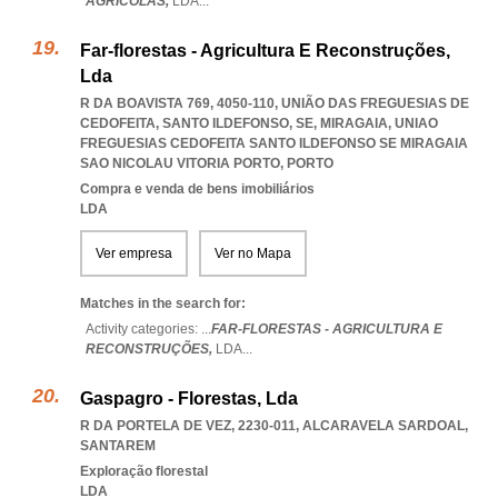
AGRICOLAS,
LDA
...
Far-florestas - Agricultura E Reconstruções,
Lda
R DA BOAVISTA 769, 4050-110, UNIÃO DAS FREGUESIAS DE
CEDOFEITA, SANTO ILDEFONSO, SE, MIRAGAIA
,
UNIAO
FREGUESIAS CEDOFEITA SANTO ILDEFONSO SE MIRAGAIA
SAO NICOLAU VITORIA PORTO
,
PORTO
Compra e venda de bens imobiliários
LDA
Ver empresa
Ver no Mapa
Matches in the search for:
Activity categories: ...
FAR-FLORESTAS - AGRICULTURA E
RECONSTRUÇÕES,
LDA
...
Gaspagro - Florestas, Lda
R DA PORTELA DE VEZ, 2230-011
,
ALCARAVELA SARDOAL
,
SANTAREM
Exploração florestal
LDA