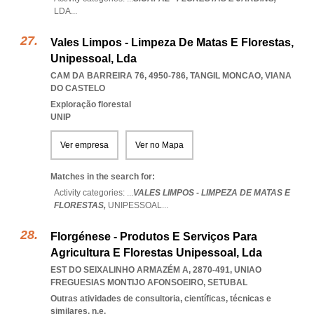
LDA
...
Vales Limpos - Limpeza De Matas E Florestas,
Unipessoal, Lda
CAM DA BARREIRA 76, 4950-786
,
TANGIL MONCAO
,
VIANA
DO CASTELO
Exploração florestal
UNIP
Ver empresa
Ver no Mapa
Matches in the search for:
Activity categories: ...
VALES LIMPOS - LIMPEZA DE MATAS E
FLORESTAS,
UNIPESSOAL
...
Florgénese - Produtos E Serviços Para
Agricultura E Florestas Unipessoal, Lda
EST DO SEIXALINHO ARMAZÉM A, 2870-491
,
UNIAO
FREGUESIAS MONTIJO AFONSOEIRO
,
SETUBAL
Outras atividades de consultoria, científicas, técnicas e
similares, n.e.