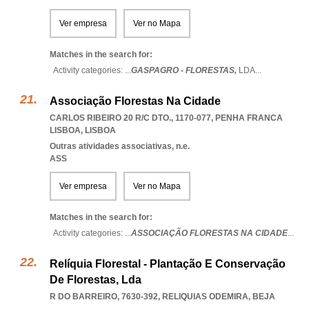
Ver empresa
Ver no Mapa
Matches in the search for:
Activity categories: ...
GASPAGRO - FLORESTAS,
LDA
...
Associação Florestas Na Cidade
CARLOS RIBEIRO 20 R/C DTO., 1170-077
,
PENHA FRANCA
LISBOA
,
LISBOA
Outras atividades associativas, n.e.
ASS
Ver empresa
Ver no Mapa
Matches in the search for:
Activity categories: ...
ASSOCIAÇÃO FLORESTAS NA CIDADE
...
Relíquia Florestal - Plantação E Conservação
De Florestas, Lda
R DO BARREIRO, 7630-392
,
RELIQUIAS ODEMIRA
,
BEJA