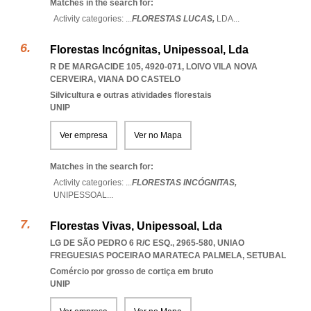
Matches in the search for:
Activity categories: ...
FLORESTAS LUCAS,
LDA
...
Florestas Incógnitas, Unipessoal, Lda
R DE MARGACIDE 105, 4920-071
,
LOIVO VILA NOVA
CERVEIRA
,
VIANA DO CASTELO
Silvicultura e outras atividades florestais
UNIP
Ver empresa
Ver no Mapa
Matches in the search for:
Activity categories: ...
FLORESTAS INCÓGNITAS,
UNIPESSOAL
...
Florestas Vivas, Unipessoal, Lda
LG DE SÃO PEDRO 6 R/C ESQ., 2965-580
,
UNIAO
FREGUESIAS POCEIRAO MARATECA PALMELA
,
SETUBAL
Comércio por grosso de cortiça em bruto
UNIP