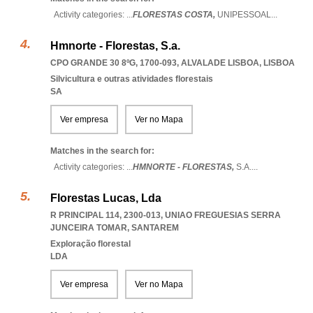
Activity categories: ...
FLORESTAS COSTA,
UNIPESSOAL
...
Hmnorte - Florestas, S.a.
CPO GRANDE 30 8ºG, 1700-093
,
ALVALADE LISBOA
,
LISBOA
Silvicultura e outras atividades florestais
SA
Ver empresa
Ver no Mapa
Matches in the search for:
Activity categories: ...
HMNORTE - FLORESTAS,
S.A.
...
Florestas Lucas, Lda
R PRINCIPAL 114, 2300-013
,
UNIAO FREGUESIAS SERRA
JUNCEIRA TOMAR
,
SANTAREM
Exploração florestal
LDA
Ver empresa
Ver no Mapa