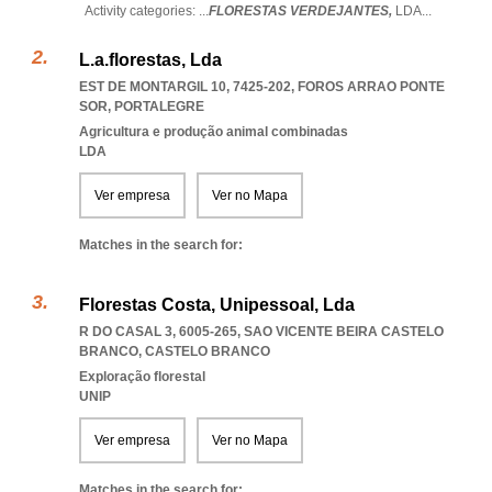
Activity categories: ...
FLORESTAS VERDEJANTES,
LDA
...
L.a.florestas, Lda
EST DE MONTARGIL 10, 7425-202
,
FOROS ARRAO PONTE
SOR
,
PORTALEGRE
Agricultura e produção animal combinadas
LDA
Ver empresa
Ver no Mapa
Matches in the search for:
Florestas Costa, Unipessoal, Lda
R DO CASAL 3, 6005-265
,
SAO VICENTE BEIRA CASTELO
BRANCO
,
CASTELO BRANCO
Exploração florestal
UNIP
Ver empresa
Ver no Mapa
Matches in the search for: