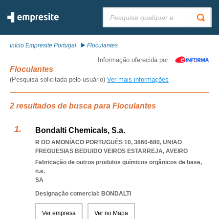
Pesquisar:
Início Empresite Portugal
Floculantes
Informação oferecida por
Floculantes
(Pesquisa solicitada pelo usuário)
Ver mais informações
2 resultados de busca para Floculantes
Bondalti Chemicals, S.a.
R DO AMONÍACO PORTUGUÊS 10, 3860-680
,
UNIAO
FREGUESIAS BEDUIDO VEIROS ESTARREJA
,
AVEIRO
Fabricação de outros produtos químicos orgânicos de base,
n.e.
SA
Designação comercial: BONDALTI
Ver empresa
Ver no Mapa