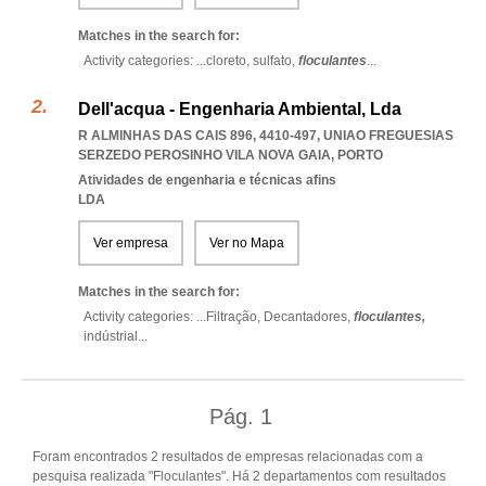
Matches in the search for:
Activity categories: ...
cloreto,
sulfato,
floculantes
...
Dell'acqua - Engenharia Ambiental, Lda
R ALMINHAS DAS CAIS 896, 4410-497
,
UNIAO FREGUESIAS
SERZEDO PEROSINHO VILA NOVA GAIA
,
PORTO
Atividades de engenharia e técnicas afins
LDA
Ver empresa
Ver no Mapa
Matches in the search for:
Activity categories: ...
Filtração,
Decantadores,
floculantes,
indústrial
...
Pág.
1
Foram encontrados 2 resultados de empresas relacionadas com a
pesquisa realizada "Floculantes". Há 2 departamentos com resultados